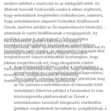
amilyen például a JavaScript és az adatgyűjtő jelek. Az
További információért látogass el a következő
általunk használt funkcionális cookie-k abban segítenek,
oldalra:
www.autofabrica.com
hogy weboldalunk megfelelően működhessen, valamint,
hogy weboldalunkon alapvető funkciókat kínálhassunk
Önnek, ideértve például az Ön bejelentkezési hitelesítő
adatainak és nyelvi beállításainak a megjegyzését. Az
analitikai cookie-k segítségével a felhasználókra
Ha a következő gombra kattintva megadja a
vonatkozó statisztikákat készítünk az adatvédelmet
hozzájárulását, akkor nyomkövető/hirdetési cookie-kat és
VÁLLALATI
tiszteletben tartó módon, az adatvédelmi hatóságok által
közösségi média cookie-kat is fogunk használni:
meghatározott iránymutatásokkal összhangban, hogy
jobban megérthessük azt, hogy látogatóink miként
B2B
A nyomkövető/hirdetési cookie-k segítségével a
használják a weboldalunkat, valamint, hogy weboldalunk,
termékeinkkel és a szolgáltatásainkkal kapcsolatos,
termékeink, szolgáltatásaink és marketing
TÖBB YAMAHA
Önre szabott, releváns hirdetéseket jelenítünk meg
tevékenységeink színvonalát javíthassuk.
az Ön számára a weboldalunkon és harmadik felek
weboldalain (ideértve például a Facebookot és más
TÁMOGATÁS
közösségimédia-platformokat) az Önnek a
weboldalunkon tanúsított böngészési viselkedése
(például: megtekintett termékek és szolgáltatások, a
HÍRLEVÉL