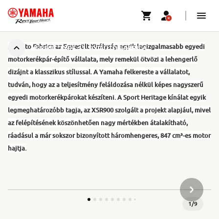
Az Auto Fabrica az Egyesült Királyság egyik legizgalmasabb egyedi
XSR900 'TYPE 11' BY AUTO FABRICA
motorkerékpár-építő vállalata, mely remekül ötvözi a lehengerlő
dizájnt a klasszikus stílussal. A Yamaha felkereste a vállalatot,
tudván, hogy az a teljesítmény feláldozása nélkül képes nagyszerű
egyedi motorkerékpárokat készíteni. A Sport Heritage kínálat egyik
legmeghatározóbb tagja, az XSR900 szolgált a projekt alapjául, mivel
az felépítésének köszönhetően nagy mértékben átalakítható,
ráadásul a már sokszor bizonyított háromhengeres, 847 cm³-es motor
hajtja.
KÖVETK
1
/
9