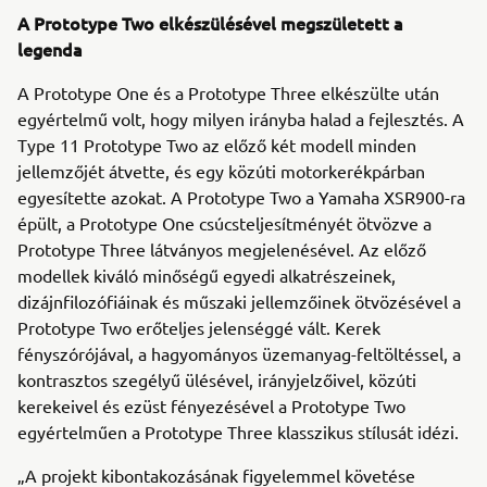
A Prototype Two elkészülésével megszületett a
legenda
A Prototype One és a Prototype Three elkészülte után
egyértelmű volt, hogy milyen irányba halad a fejlesztés. A
Type 11 Prototype Two az előző két modell minden
jellemzőjét átvette, és egy közúti motorkerékpárban
egyesítette azokat. A Prototype Two a Yamaha XSR900-ra
épült, a Prototype One csúcsteljesítményét ötvözve a
Prototype Three látványos megjelenésével. Az előző
modellek kiváló minőségű egyedi alkatrészeinek,
dizájnfilozófiáinak és műszaki jellemzőinek ötvözésével a
Prototype Two erőteljes jelenséggé vált. Kerek
fényszórójával, a hagyományos üzemanyag-feltöltéssel, a
kontrasztos szegélyű ülésével, irányjelzőivel, közúti
kerekeivel és ezüst fényezésével a Prototype Two
egyértelműen a Prototype Three klasszikus stílusát idézi.
„A projekt kibontakozásának figyelemmel követése