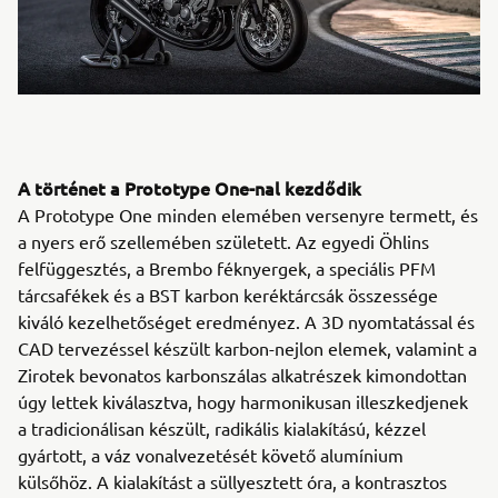
A történet a Prototype One-nal kezdődik
A Prototype One minden elemében versenyre termett, és
a nyers erő szellemében született. Az egyedi Öhlins
felfüggesztés, a Brembo féknyergek, a speciális PFM
tárcsafékek és a BST karbon keréktárcsák összessége
kiváló kezelhetőséget eredményez. A 3D nyomtatással és
CAD tervezéssel készült karbon-nejlon elemek, valamint a
Zirotek bevonatos karbonszálas alkatrészek kimondottan
úgy lettek kiválasztva, hogy harmonikusan illeszkedjenek
a tradicionálisan készült, radikális kialakítású, kézzel
gyártott, a váz vonalvezetését követő alumínium
külsőhöz. A kialakítást a süllyesztett óra, a kontrasztos