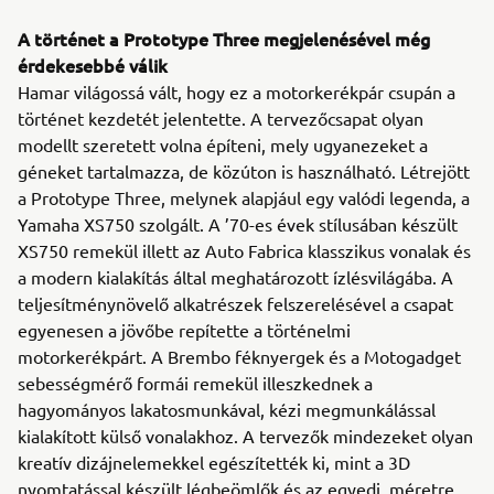
A történet a Prototype Three megjelenésével még
érdekesebbé válik
Hamar világossá vált, hogy ez a motorkerékpár csupán a
történet kezdetét jelentette. A tervezőcsapat olyan
modellt szeretett volna építeni, mely ugyanezeket a
géneket tartalmazza, de közúton is használható. Létrejött
a Prototype Three, melynek alapjául egy valódi legenda, a
Yamaha XS750 szolgált. A ’70-es évek stílusában készült
XS750 remekül illett az Auto Fabrica klasszikus vonalak és
a modern kialakítás által meghatározott ízlésvilágába. A
teljesítménynövelő alkatrészek felszerelésével a csapat
egyenesen a jövőbe repítette a történelmi
motorkerékpárt. A Brembo féknyergek és a Motogadget
sebességmérő formái remekül illeszkednek a
hagyományos lakatosmunkával, kézi megmunkálással
kialakított külső vonalakhoz. A tervezők mindezeket olyan
kreatív dizájnelemekkel egészítették ki, mint a 3D
nyomtatással készült légbeömlők és az egyedi, méretre