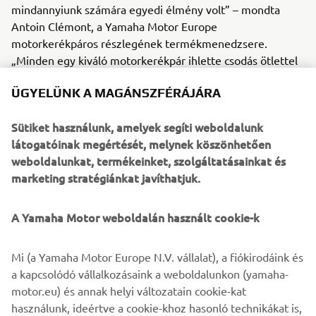
mindannyiunk számára egyedi élmény volt” – mondta
Antoin Clémont, a Yamaha Motor Europe
motorkerékpáros részlegének termékmenedzsere.
„Minden egy kiváló motorkerékpár ihlette csodás ötlettel
indult, mely végül három olyan elképesztő modellhez
ÜGYELÜNK A MAGÁNSZFÉRÁJÁRA
vezetett, melyek mindegyike remekül képviseli a Yamaha
Yard Built programjának lényegét. Remek belegondolni,
Sütiket használunk, amelyek segíti weboldalunk
hogy a Prototype Two hamarosan valódi motorkerékpár-
látogatóinak megértését, melynek köszönhetően
rajongók kezébe kerül. Az egyedi építésű
weboldalunkat, termékeinket, szolgáltatásainkat és
motorkerékpárok a leggyakrabban csak kiállításokon
marketing stratégiánkat javíthatjuk.
láthatók, ezért komoly sikernek nevezhető, hogy ez a
motorkerékpár a való életben is a közlekedés résztvevője
lesz, és olyanok ülnek majd rajta, akik imádják az egyedi
A Yamaha Motor weboldalán használt cookie-k
megoldásokat.”
Mi (a Yamaha Motor Europe N.V. vállalat), a fiókirodáink és
A Prototype Two erősen korlátozott példányszámban
a kapcsolódó vállalkozásaink a weboldalunkon (yamaha-
készül majd, és Auto Fabrica Type 11 néven lesz kapható.
motor.eu) és annak helyi változatain cookie-kat
A tervek szerint az elsőként megrendelt modellek
használunk, ideértve a cookie-khoz hasonló technikákat is,
átadására 2018 nyara és ősze között kerül sor.