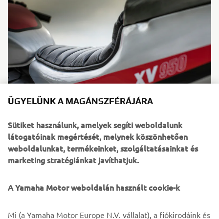
ÜGYELÜNK A MAGÁNSZFÉRÁJÁRA
Sütiket használunk, amelyek segíti weboldalunk
látogatóinak megértését, melynek köszönhetően
weboldalunkat, termékeinket, szolgáltatásainkat és
marketing stratégiánkat javíthatjuk.
The rider’s seating position is sportier but not too
extreme and can be easily adjusted thanks to double joint
A Yamaha Motor weboldalán használt cookie-k
bars; the footrests are stock. The leather saddle has been
made by using traditional techniques and is higher by
about 120 mm. The setup perfected by the Yamaha
Mi (a Yamaha Motor Europe N.V. vállalat), a fiókirodáink és