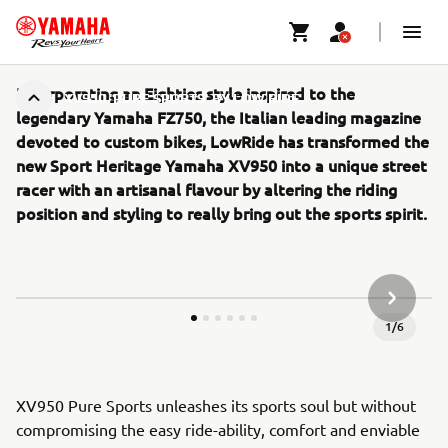
Incorporating an Eighties style inspired to the
XV950 'PURE SPORTS' BY LOW RIDE
legendary Yamaha FZ750, the Italian leading magazine
devoted to custom bikes, LowRide has transformed the
new Sport Heritage Yamaha XV950 into a unique street
racer with an artisanal flavour by altering the riding
position and styling to really bring out the sports spirit.
KÖVETK
1
/
6
XV950 Pure Sports unleashes its sports soul but without
compromising the easy ride-ability, comfort and enviable