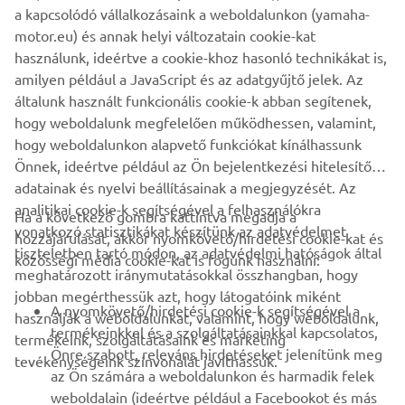
designers remains unchanged. The tyres, rims, ABS
a kapcsolódó vállalkozásaink a weboldalunkon (yamaha-
braking system, forks, frame, mechanics and all the
motor.eu) és annak helyi változatain cookie-kat
electrics are totally standard issue. The only concession to
használunk, ideértve a cookie-khoz hasonló technikákat is,
sound is the custom designed 2-into-1 exhaust pipe. The
amilyen például a JavaScript és az adatgyűjtő jelek. Az
trapezium section tip is more compact and lighter than
általunk használt funkcionális cookie-k abban segítenek,
the original.
hogy weboldalunk megfelelően működhessen, valamint,
hogy weboldalunkon alapvető funkciókat kínálhassunk
Önnek, ideértve például az Ön bejelentkezési hitelesítő
adatainak és nyelvi beállításainak a megjegyzését. Az
analitikai cookie-k segítségével a felhasználókra
Ha a következő gombra kattintva megadja a
vonatkozó statisztikákat készítünk az adatvédelmet
hozzájárulását, akkor nyomkövető/hirdetési cookie-kat és
VÁLLALATI
tiszteletben tartó módon, az adatvédelmi hatóságok által
közösségi média cookie-kat is fogunk használni:
meghatározott iránymutatásokkal összhangban, hogy
jobban megérthessük azt, hogy látogatóink miként
B2B
A nyomkövető/hirdetési cookie-k segítségével a
használják a weboldalunkat, valamint, hogy weboldalunk,
termékeinkkel és a szolgáltatásainkkal kapcsolatos,
termékeink, szolgáltatásaink és marketing
TÖBB YAMAHA
Önre szabott, releváns hirdetéseket jelenítünk meg
tevékenységeink színvonalát javíthassuk.
az Ön számára a weboldalunkon és harmadik felek
weboldalain (ideértve például a Facebookot és más
TÁMOGATÁS