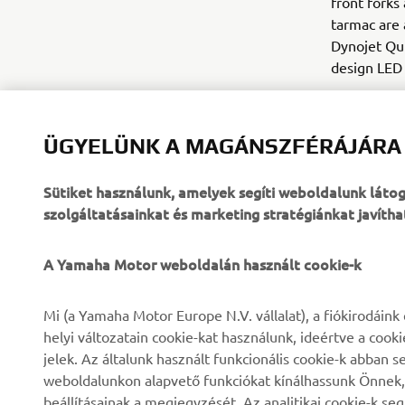
front forks
tarmac are 
Dynojet Qui
design LED f
A sublime gr
timepiece i
ÜGYELÜNK A MAGÁNSZFÉRÁJÁRA
Sütiket használunk, amelyek segíti weboldalunk lát
szolgáltatásainkat és marketing stratégiánkat javítha
A Yamaha Motor weboldalán használt cookie-k
VÁLLALATI
B2B
Mi (a Yamaha Motor Europe N.V. vállalat), a fiókirodáin
helyi változatain cookie-kat használunk, ideértve a cook
Rólunk
eBike rendszerek
jelek. Az általunk használt funkcionális cookie-k abba
weboldalunkon alapvető funkciókat kínálhassunk Önnek, i
Hírek és Promóciók
Hatóságok
beállításainak a megjegyzését. Az analitikai cookie-k se
Események
Könnyű járművek