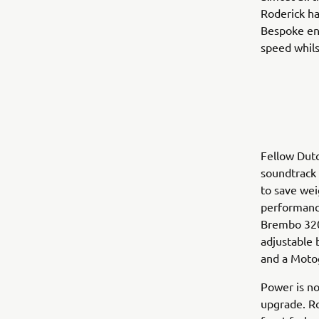
Roderick ha
Bespoke engi
speed whilst
Fellow Dutc
soundtrack 
to save wei
performanc
Brembo 320
adjustable 
and a Motog
Power is no
upgrade. Ro