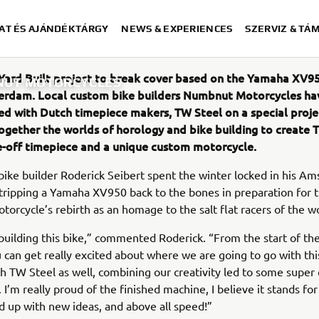
AT ÉS AJÁNDÉKTÁRGY
NEWS & EXPERIENCES
SZERVIZ & TÁ
 Yard Built project to break cover based on the Yamaha XV
BNUT MOTORCYCLES
rdam. Local custom bike builders Numbnut Motorcycles ha
ed with Dutch timepiece makers, TW Steel on a special proje
ogether the worlds of horology and bike building to create 
e-off timepiece and a unique custom motorcycle.
ke builder Roderick Seibert spent the winter locked in his A
ripping a Yamaha XV950 back to the bones in preparation for 
torcycle’s rebirth as an homage to the salt flat racers of the w
 building this bike,” commented Roderick. “From the start of the
 can get really excited about where we are going to go with this.
h TW Steel as well, combining our creativity led to some super 
 I’m really proud of the finished machine, I believe it stands for
 up with new ideas, and above all speed!”