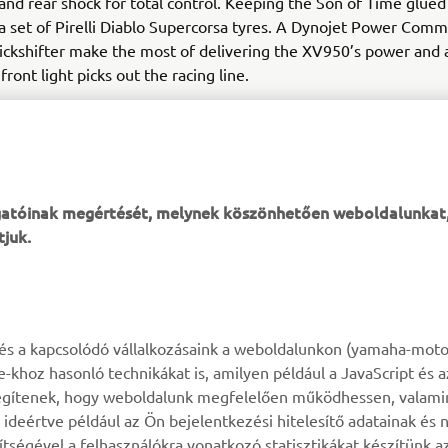
 and rear shock for total control. Keeping the Son of Time glued
a set of Pirelli Diablo Supercorsa tyres. A Dynojet Power Com
ckshifter make the most of delivering the XV950’s power and 
ront light picks out the racing line.
ey and red paint job sets of the final machine, linking it to its
n more than spirit.
ogatóinak megértését, melynek köszönhetően weboldalunkat
tjuk.
TÖBB YAMAHA
TÁMOGATÁS
k és a kapcsolódó vállalkozásaink a weboldalunkon (yamaha-moto
ie-khoz hasonló technikákat is, amilyen például a JavaScript és 
MyYamaha
Alkatrész katalógus
n segítenek, hogy weboldalunk megfelelően működhessen, valami
deértve például az Ön bejelentkezési hitelesítő adatainak és n
Yamaha Music
Karbantartásra vonatkozó
gítségével a felhasználókra vonatkozó statisztikákat készítünk 
foglalás
Yamaha Racing