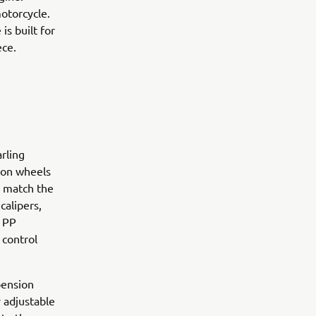
otorcycle.
is built for
ece.
rling
bon wheels
o match the
alipers,
 PP
 control
pension
y adjustable