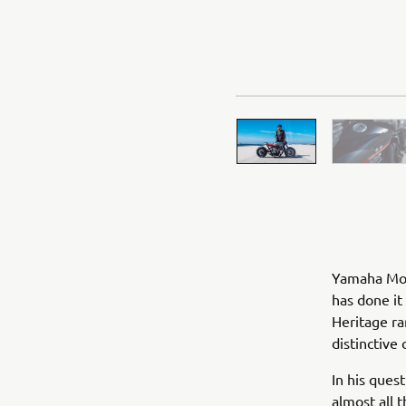
Yamaha Mot
has done it
Heritage r
distinctive
In his ques
almost all 