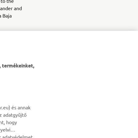
 to the
mander and
a Baja
 brother the
, termékeinket,
HÍRLEVÉL
r.eu) és annak
az adatgyűjtő
Legyél az elsők között, aki a legújabb ajánlatokról, különleges
nt, hogy
eseményekről, újdonságokról stb. értesül.
yelvi
az adatvédelmet
ELŐFIZETÉS