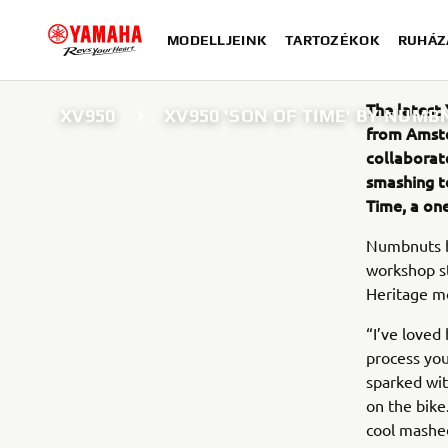
MODELLJEINK
TARTOZÉKOK
RUHÁZ
The latest
XV950
XV950 'SON OF TIME' BY NUM
from Amste
collaborat
smashing t
Time, a on
Numbnuts bi
workshop st
Heritage mo
“I’ve loved
process you
sparked wit
on the bike.
cool mashed