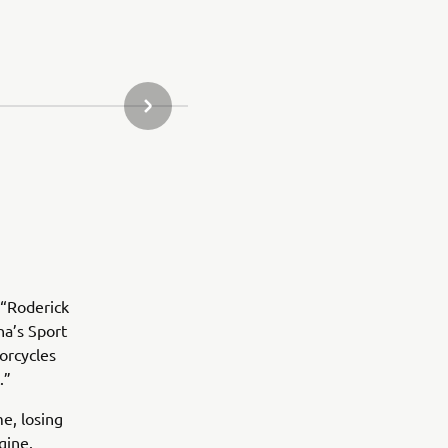
KÖVETKEZŐ GALÉRIAELEM
 “Roderick
ha’s Sport
orcycles
.”
me, losing
gine.