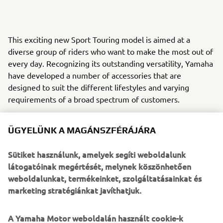
This exciting new Sport Touring model is aimed at a
diverse group of riders who want to make the most out of
every day. Recognizing its outstanding versatility, Yamaha
have developed a number of accessories that are
designed to suit the different lifestyles and varying
requirements of a broad spectrum of customers.
Touring oriented owners can personalize their Tracer 700
ÜGYELÜNK A MAGÁNSZFÉRÁJÁRA
with those Yamaha Genuine Accessories that focus on
comfort and practicality, including hard luggage, heated
Sütiket használunk, amelyek segíti weboldalunk
grips and a comfort seat - as well as a high screen, engine
látogatóinak megértését, melynek köszönhetően
protectors and more.
weboldalunkat, termékeinket, szolgáltatásainkat és
Riders looking to enhance the bike's sport touring
marketing stratégiánkat javíthatjuk.
character even further, have a wide choice of specially-
designed accessories such as a full Akrapovic exhaust
A Yamaha Motor weboldalán használt cookie-k
system that gives the twin-cylinder crossplane engine a