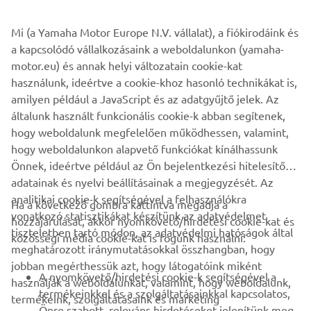
more aggressive growl - while items like the soft luggage,
Mi (a Yamaha Motor Europe N.V. vállalat), a fiókirodáink és
frame covers and chainguard give added functionality and
a kapcsolódó vállalkozásaink a weboldalunkon (yamaha-
style.
motor.eu) és annak helyi változatain cookie-kat
Yamaha haven't forgotten that this is a bike that is also
használunk, ideértve a cookie-khoz hasonló technikákat is,
ideal for daily use, and the new accessory range features a
amilyen például a JavaScript és az adatgyűjtő jelek. Az
tank bag, top case and radiator cover that enhance the
általunk használt funkcionális cookie-k abban segítenek,
Tracer 700's class-leading practicality.
hogy weboldalunk megfelelően működhessen, valamint,
hogy weboldalunkon alapvető funkciókat kínálhassunk
Önnek, ideértve például az Ön bejelentkezési hitelesítő
adatainak és nyelvi beállításainak a megjegyzését. Az
analitikai cookie-k segítségével a felhasználókra
Ha a következő gombra kattintva megadja a
vonatkozó statisztikákat készítünk az adatvédelmet
hozzájárulását, akkor nyomkövető/hirdetési cookie-kat és
VÁLLALATI
tiszteletben tartó módon, az adatvédelmi hatóságok által
közösségi média cookie-kat is fogunk használni:
meghatározott iránymutatásokkal összhangban, hogy
jobban megérthessük azt, hogy látogatóink miként
B2B
A nyomkövető/hirdetési cookie-k segítségével a
használják a weboldalunkat, valamint, hogy weboldalunk,
termékeinkkel és a szolgáltatásainkkal kapcsolatos,
termékeink, szolgáltatásaink és marketing
TÖBB YAMAHA
Önre szabott, releváns hirdetéseket jelenítünk meg