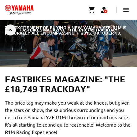
THE EXCITEMENT OF BUYING A NEW YAMAHA YZF-R1M IS
FASTBIKES MAGAZINE: "THE £18,749 TRACKDAY"
NATURALLY ALL ENCOMPASSING
|
2016. OKTÓBER 19.
FASTBIKES MAGAZINE: "THE
£18,749 TRACKDAY"
The price tag may make you weak at the knees, but given
the stars on show, the salubrious surroundings and you
get a free Yamaha YZF-R1M thrown in for good measure
it’s all starting to sound quite reasonable! Welcome to the
R1M Racing Experience!