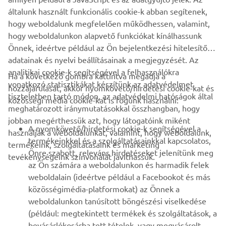
the bikes being dished out on a first come, first served
általunk használt funkcionális cookie-k abban segítenek,
basis.
hogy weboldalunk megfelelően működhessen, valamint,
hogy weboldalunkon alapvető funkciókat kínálhassunk
Önnek, ideértve például az Ön bejelentkezési hitelesítő
adatainak és nyelvi beállításainak a megjegyzését. Az
analitikai cookie-k segítségével a felhasználókra
Ha a következő gombra kattintva megadja a
vonatkozó statisztikákat készítünk az adatvédelmet
hozzájárulását, akkor nyomkövető/hirdetési cookie-kat és
VÁLLALATI
tiszteletben tartó módon, az adatvédelmi hatóságok által
közösségi média cookie-kat is fogunk használni:
meghatározott iránymutatásokkal összhangban, hogy
jobban megérthessük azt, hogy látogatóink miként
B2B
A nyomkövető/hirdetési cookie-k segítségével a
használják a weboldalunkat, valamint, hogy weboldalunk,
termékeinkkel és a szolgáltatásainkkal kapcsolatos,
termékeink, szolgáltatásaink és marketing
TÖBB YAMAHA
Önre szabott, releváns hirdetéseket jelenítünk meg
tevékenységeink színvonalát javíthassuk.
az Ön számára a weboldalunkon és harmadik felek
weboldalain (ideértve például a Facebookot és más
TÁMOGATÁS
közösségimédia-platformokat) az Önnek a
weboldalunkon tanúsított böngészési viselkedése
(például: megtekintett termékek és szolgáltatások, a
HÍRLEVÉL
bevásárlókosárba tett tételek, vagy megvásárolt