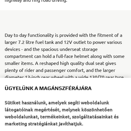
Day to day functionality is provided with the fitment of a
larger 7.2 litre fuel tank and 12V outlet to power various
devices - and the spacious underseat storage
compartment can hold a full-face helmet along with some
smaller items. A reshaped high quality dual seat gives
plenty of rider and passenger comfort, and the larger
diameter 13-inch rear wheel with a wide 130/70 rear tyre
handles the Tricity 155's higher levels of acceleration and
ÜGYELÜNK A MAGÁNSZFÉRÁJÁRA
top speed.
Sütiket használunk, amelyek segíti weboldalunk
Tricity 155
látogatóinak megértését, melynek köszönhetően
ABS comes as standard, while for added convenience
weboldalunkat, termékeinket, szolgáltatásainkat és
there's a new parking brake similar to the design used on
marketing stratégiánkat javíthatjuk.
the top of the range TMAX - and to underline its refined
looks, the new Tricity 155 features restyled rear bodywork