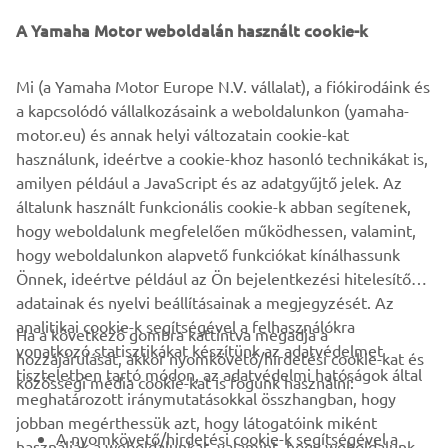
and a new LED headlight.
A Yamaha Motor weboldalán használt cookie-k
Giving an enhanced feeling of stability and confidence
Mi (a Yamaha Motor Europe N.V. vállalat), a fiókirodáink és
that comes with the 3-wheel layout, the compact and
a kapcsolódó vállalkozásaink a weboldalunkon (yamaha-
easy-to-use Tricity 155 is the ideal choice for urban
motor.eu) és annak helyi változatain cookie-kat
commuters who are new to the scooter world. Now every
használunk, ideértve a cookie-khoz hasonló technikákat is,
commuter has the opportunity to say goodbye to crowded
amilyen például a JavaScript és az adatgyűjtő jelek. Az
buses and trains.
általunk használt funkcionális cookie-k abban segítenek,
Tricity 155 – Love the way I move
hogy weboldalunk megfelelően működhessen, valamint,
hogy weboldalunkon alapvető funkciókat kínálhassunk
Önnek, ideértve például az Ön bejelentkezési hitelesítő
adatainak és nyelvi beállításainak a megjegyzését. Az
analitikai cookie-k segítségével a felhasználókra
Ha a következő gombra kattintva megadja a
vonatkozó statisztikákat készítünk az adatvédelmet
hozzájárulását, akkor nyomkövető/hirdetési cookie-kat és
VÁLLALATI
tiszteletben tartó módon, az adatvédelmi hatóságok által
közösségi média cookie-kat is fogunk használni:
meghatározott iránymutatásokkal összhangban, hogy
jobban megérthessük azt, hogy látogatóink miként
B2B
A nyomkövető/hirdetési cookie-k segítségével a
használják a weboldalunkat, valamint, hogy weboldalunk,