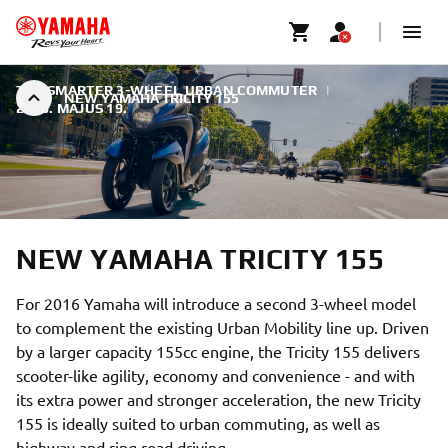
THE SMARTER 3-WHEEL URBAN COMMUTER
|
NEW YAMAHA TRICITY 155
2016. MÁJUS 19.
NEW YAMAHA TRICITY 155
For 2016 Yamaha will introduce a second 3-wheel model
to complement the existing Urban Mobility line up. Driven
by a larger capacity 155cc engine, the Tricity 155 delivers
scooter-like agility, economy and convenience - and with
its extra power and stronger acceleration, the new Tricity
155 is ideally suited to urban commuting, as well as
highway and ring road driving.