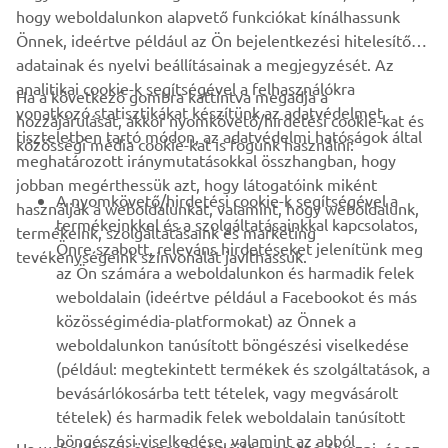
but the MAX.
Önnek, ideértve például az Ön bejelentkezési hitelesítő
adatainak és nyelvi beállításainak a megjegyzését. Az
analitikai cookie-k segítségével a felhasználókra
Ha a következő gombra kattintva megadja a
vonatkozó statisztikákat készítünk az adatvédelmet
hozzájárulását, akkor nyomkövető/hirdetési cookie-kat és
tiszteletben tartó módon, az adatvédelmi hatóságok által
közösségi média cookie-kat is fogunk használni:
meghatározott iránymutatásokkal összhangban, hogy
VÁLLALATI
jobban megérthessük azt, hogy látogatóink miként
A nyomkövető/hirdetési cookie-k segítségével a
használják a weboldalunkat, valamint, hogy weboldalunk,
termékeinkkel és a szolgáltatásainkkal kapcsolatos,
termékeink, szolgáltatásaink és marketing
B2B
Önre szabott, releváns hirdetéseket jelenítünk meg
tevékenységeink színvonalát javíthassuk.
az Ön számára a weboldalunkon és harmadik felek
TÖBB YAMAHA
weboldalain (ideértve például a Facebookot és más
közösségimédia-platformokat) az Önnek a
weboldalunkon tanúsított böngészési viselkedése
TÁMOGATÁS
(például: megtekintett termékek és szolgáltatások, a
bevásárlókosárba tett tételek, vagy megvásárolt
tételek) és harmadik felek weboldalain tanúsított
HÍRLEVÉL
böngészési viselkedése, valamint az abból
Ha weboldalunk összes funkcióját szeretné élvezni, és az
Legyél az elsők között, aki a legújabb ajánlatokról, különleges
kikövetkeztethető érdeklődési körei alapján.