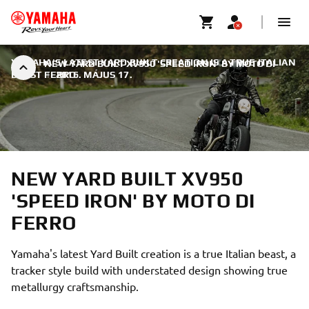
YAMAHA'S LATEST YARD BUILT CREATION IS A TRUE ITALIAN
NEW YARD BUILT XV950 'SPEED IRON' BY MOTO DI
BEAST
FERRO
|
2016. MÁJUS 17.
NEW YARD BUILT XV950
'SPEED IRON' BY MOTO DI
FERRO
Yamaha's latest Yard Built creation is a true Italian beast, a
tracker style build with understated design showing true
metallurgy craftsmanship.