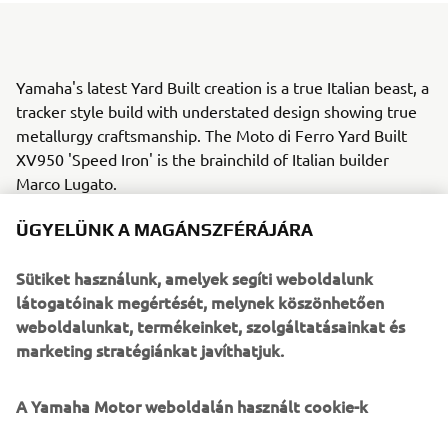
Yamaha's latest Yard Built creation is a true Italian beast, a
tracker style build with understated design showing true
metallurgy craftsmanship. The Moto di Ferro Yard Built
XV950 'Speed Iron' is the brainchild of Italian builder
Marco Lugato.
Marco is one of those builders that has genuine oil in the
ÜGYELÜNK A MAGÁNSZFÉRÁJÁRA
blood, riding from a very early age, first off-road and then
as a professional road racer, his credentials are without
Sütiket használunk, amelyek segíti weboldalunk
question. After a career in racing followed by some years
látogatóinak megértését, melynek köszönhetően
honing his craftsmanship in various workshops Moto di
weboldalunkat, termékeinket, szolgáltatásainkat és
Ferro (Iron Motorcycle) was finally born in 2009 as a
marketing stratégiánkat javíthatjuk.
custom house to build the motorcycles that Marco
dreamed of.
A Yamaha Motor weboldalán használt cookie-k
The collaboration with Yard Built came about following an