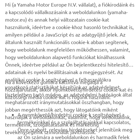
encounter in Wheels & Waves between Marco and
Mi (a Yamaha Motor Europe N.V. vállalat), a fiókirodáink és
Yamaha Motor Europe's Product Manager Shun Miyazawa
a kapcsolódó vállalkozásaink a weboldalunkon (yamaha-
and Marketing Coordinator Cristian Barelli. They chewed
motor.eu) és annak helyi változatain cookie-kat
the fat, exchanging ideas and rode each other's
használunk, ideértve a cookie-khoz hasonló technikákat is,
motorcycles before agreeing a collaboration was a must.
amilyen például a JavaScript és az adatgyűjtő jelek. Az
An XV950 was chosen and delivered and the project was
általunk használt funkcionális cookie-k abban segítenek,
born.
hogy weboldalunk megfelelően működhessen, valamint,
hogy weboldalunkon alapvető funkciókat kínálhassunk
Önnek, ideértve például az Ön bejelentkezési hitelesítő
adatainak és nyelvi beállításainak a megjegyzését. Az
analitikai cookie-k segítségével a felhasználókra
Ha a következő gombra kattintva megadja a
vonatkozó statisztikákat készítünk az adatvédelmet
hozzájárulását, akkor nyomkövető/hirdetési cookie-kat és
VÁLLALATI
tiszteletben tartó módon, az adatvédelmi hatóságok által
közösségi média cookie-kat is fogunk használni:
meghatározott iránymutatásokkal összhangban, hogy
jobban megérthessük azt, hogy látogatóink miként
B2B
A nyomkövető/hirdetési cookie-k segítségével a
használják a weboldalunkat, valamint, hogy weboldalunk,
termékeinkkel és a szolgáltatásainkkal kapcsolatos,
termékeink, szolgáltatásaink és marketing
TÖBB YAMAHA
Önre szabott, releváns hirdetéseket jelenítünk meg
tevékenységeink színvonalát javíthassuk.
az Ön számára a weboldalunkon és harmadik felek