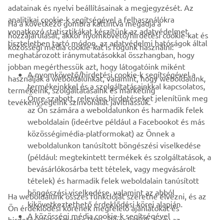
adatainak és nyelvi beállításainak a megjegyzését. Az
analitikai cookie-k segítségével a felhasználókra
Ha a következő gombra kattintva megadja a
vonatkozó statisztikákat készítünk az adatvédelmet
hozzájárulását, akkor nyomkövető/hirdetési cookie-kat és
VÁLLALATI
tiszteletben tartó módon, az adatvédelmi hatóságok által
közösségi média cookie-kat is fogunk használni:
meghatározott iránymutatásokkal összhangban, hogy
jobban megérthessük azt, hogy látogatóink miként
B2B
A nyomkövető/hirdetési cookie-k segítségével a
használják a weboldalunkat, valamint, hogy weboldalunk,
termékeinkkel és a szolgáltatásainkkal kapcsolatos,
termékeink, szolgáltatásaink és marketing
TÖBB YAMAHA
Önre szabott, releváns hirdetéseket jelenítünk meg
tevékenységeink színvonalát javíthassuk.
az Ön számára a weboldalunkon és harmadik felek
weboldalain (ideértve például a Facebookot és más
TÁMOGATÁS
közösségimédia-platformokat) az Önnek a
weboldalunkon tanúsított böngészési viselkedése
(például: megtekintett termékek és szolgáltatások, a
HÍRLEVÉL
bevásárlókosárba tett tételek, vagy megvásárolt
Legyél az elsők között, aki a legújabb ajánlatokról, különleges
tételek) és harmadik felek weboldalain tanúsított
eseményekről, újdonságokról stb. értesül.
böngészési viselkedése, valamint az abból
Ha weboldalunk összes funkcióját szeretné élvezni, és az
kikövetkeztethető érdeklődési körei alapján.
Ön érdeklődési körének megfelelő ajánlatokat és
A közösségi média cookie-k segítségével
hirdetéseket szeretne látni, akkor kérjük, hogy az