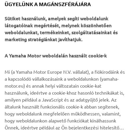
ÜGYELÜNK A MAGÁNSZFÉRÁJÁRA
Sütiket használunk, amelyek segíti weboldalunk
látogatóinak megértését, melynek köszönhetően
With its super aggressive looks, radical design and
weboldalunkat, termékeinket, szolgáltatásainkat és
sequential manual gearbox - combined with blistering
marketing stratégiánkat javíthatjuk.
acceleration and a phenomenal top speed - the all-terrain
YXZ1000R has transformed the off road world.
A Yamaha Motor weboldalán használt cookie-k
Now Yamaha are about to take the high performance SxS
concept to the next level with the introduction of the
remarkable new YXZ1000R SS.
Mi (a Yamaha Motor Europe N.V. vállalat), a fiókirodáink és
a kapcsolódó vállalkozásaink a weboldalunkon (yamaha-
Featuring a racing-style paddle shift system that offers
motor.eu) és annak helyi változatain cookie-kat
even quicker acceleration and a higher level of
használunk, ideértve a cookie-khoz hasonló technikákat is,
controllability in extreme situations, this high specification
amilyen például a JavaScript és az adatgyűjtő jelek. Az
supersport SxS brings computer-controlled racing car
általunk használt funkcionális cookie-k abban segítenek,
technology to the ROV category for the first time.
hogy weboldalunk megfelelően működhessen, valamint,
hogy weboldalunkon alapvető funkciókat kínálhassunk
Önnek, ideértve például az Ön bejelentkezési hitelesítő