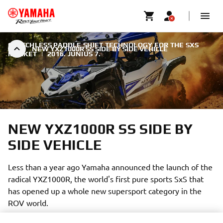
CLUTCHLESS PADDLE SHIFT TECHNOLOGY FOR THE SXS
NEW YXZ1000R SS SIDE BY SIDE VEHICLE
MARKET
|
2016. JÚNIUS 7.
NEW YXZ1000R SS SIDE BY
SIDE VEHICLE
Less than a year ago Yamaha announced the launch of the
radical YXZ1000R, the world's first pure sports SxS that
has opened up a whole new supersport category in the
ROV world.