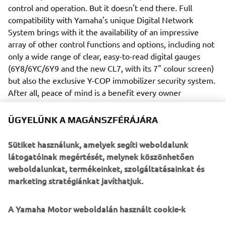
control and operation. But it doesn't end there. Full
compatibility with Yamaha's unique Digital Network
System brings with it the availability of an impressive
array of other control functions and options, including not
only a wide range of clear, easy-to-read digital gauges
(6Y8/6YC/6Y9 and the new CL7, with its 7" colour screen)
but also the exclusive Y-COP immobilizer security system.
After all, peace of mind is a benefit every owner
appreciates.
ÜGYELÜNK A MAGÁNSZFÉRÁJÁRA
Sütiket használunk, amelyek segíti weboldalunk
látogatóinak megértését, melynek köszönhetően
Yet another attractive advantage of the Digital Network
weboldalunkat, termékeinket, szolgáltatásainkat és
System is the availability of VTS (Variable Trolling Speed).
marketing stratégiánkat javíthatjuk.
This helpful system not only provides a lower than normal
idle speed, but also means the boat's speed can be
A Yamaha Motor weboldalán használt cookie-k
controlled in simple-to-set 50 rpm steps from 650 to 900 -
ideal for fishing, for example - or keeping confidently