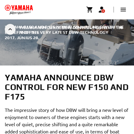
YAMAHA F150 AND F175 NOW ALSO AVAILABLE WITH THE
YAMAHA ANNOUNCE DBW CONTROL FOR NEW F150
BENEFIT OF THE VERY LATEST DBW TECHNOLOGY
AND F175
|
2017. JÚNIUS 28.
YAMAHA ANNOUNCE DBW
CONTROL FOR NEW F150 AND
F175
The impressive story of how DBW will bring a new level of
enjoyment to owners of these engines starts with a new
level of quiet, precise shifting and a quite remarkable
added sophistication and ease of use, in terms of boat