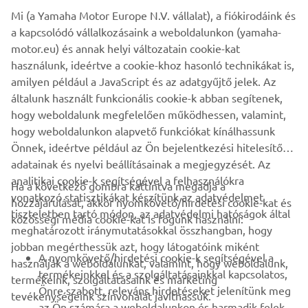
Mi (a Yamaha Motor Europe N.V. vállalat), a fiókirodáink és
within the speed limit in waterways or marinas.
a kapcsolódó vállalkozásaink a weboldalunkon (yamaha-
And there's more. Convenience and ease of rigging are
motor.eu) és annak helyi változatain cookie-kat
significant advantages of the digital system and the new
használunk, ideértve a cookie-khoz hasonló technikákat is,
models also feature a powerful 50A alternator to deliver
amilyen például a JavaScript és az adatgyűjtő jelek. Az
plenty of power in reserve, to satisfy the demands of
általunk használt funkcionális cookie-k abban segítenek,
today's on-board electronics.
hogy weboldalunk megfelelően működhessen, valamint,
hogy weboldalunkon alapvető funkciókat kínálhassunk
Önnek, ideértve például az Ön bejelentkezési hitelesítő
adatainak és nyelvi beállításainak a megjegyzését. Az
analitikai cookie-k segítségével a felhasználókra
Ha a következő gombra kattintva megadja a
vonatkozó statisztikákat készítünk az adatvédelmet
hozzájárulását, akkor nyomkövető/hirdetési cookie-kat és
VÁLLALATI
tiszteletben tartó módon, az adatvédelmi hatóságok által
közösségi média cookie-kat is fogunk használni:
meghatározott iránymutatásokkal összhangban, hogy
jobban megérthessük azt, hogy látogatóink miként
B2B
A nyomkövető/hirdetési cookie-k segítségével a
használják a weboldalunkat, valamint, hogy weboldalunk,
termékeinkkel és a szolgáltatásainkkal kapcsolatos,
termékeink, szolgáltatásaink és marketing
TÖBB YAMAHA
Önre szabott, releváns hirdetéseket jelenítünk meg
tevékenységeink színvonalát javíthassuk.
az Ön számára a weboldalunkon és harmadik felek