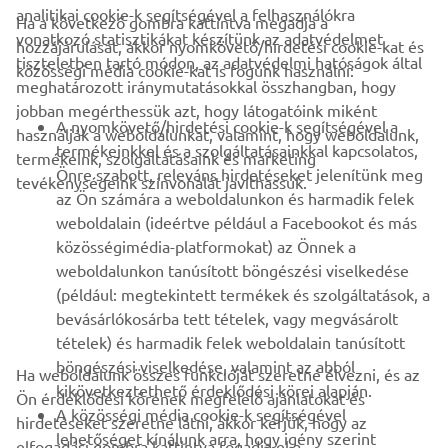
analitikai cookie-k segítségével a felhasználókra
Ha a következő gombra kattintva megadja a
vonatkozó statisztikákat készítünk az adatvédelmet
hozzájárulását, akkor nyomkövető/hirdetési cookie-kat és
VÁLLALATI
tiszteletben tartó módon, az adatvédelmi hatóságok által
közösségi média cookie-kat is fogunk használni:
meghatározott iránymutatásokkal összhangban, hogy
jobban megérthessük azt, hogy látogatóink miként
B2B
A nyomkövető/hirdetési cookie-k segítségével a
használják a weboldalunkat, valamint, hogy weboldalunk,
termékeinkkel és a szolgáltatásainkkal kapcsolatos,
termékeink, szolgáltatásaink és marketing
TÖBB YAMAHA
Önre szabott, releváns hirdetéseket jelenítünk meg
tevékenységeink színvonalát javíthassuk.
az Ön számára a weboldalunkon és harmadik felek
weboldalain (ideértve például a Facebookot és más
TÁMOGATÁS
közösségimédia-platformokat) az Önnek a
weboldalunkon tanúsított böngészési viselkedése
(például: megtekintett termékek és szolgáltatások, a
HÍRLEVÉL
bevásárlókosárba tett tételek, vagy megvásárolt
Legyél az elsők között, aki a legújabb ajánlatokról, különleges
tételek) és harmadik felek weboldalain tanúsított
eseményekről, újdonságokról stb. értesül.
böngészési viselkedése, valamint az abból
Ha weboldalunk összes funkcióját szeretné élvezni, és az
kikövetkeztethető érdeklődési körei alapján.
Ön érdeklődési körének megfelelő ajánlatokat és
A közösségi média cookie-k segítségével
hirdetéseket szeretne látni, akkor kérjük, hogy az
lehetőséget kínálunk arra, hogy igény szerint
elfogadási gombra kattintva fogadja el a