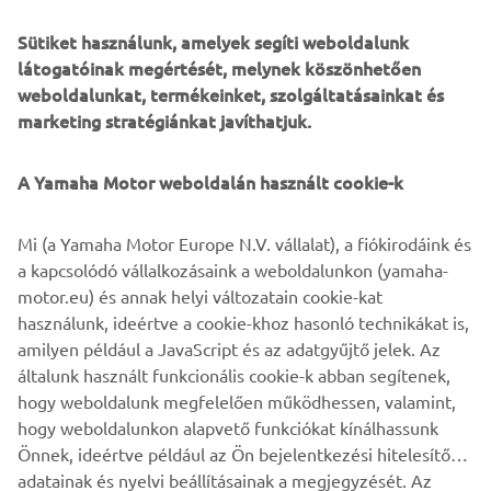
Sütiket használunk, amelyek segíti weboldalunk
látogatóinak megértését, melynek köszönhetően
The NIKEN will be available exclusively via an online
weboldalunkat, termékeinket, szolgáltatásainkat és
reservation system that will go live on Wednesday 16th
marketing stratégiánkat javíthatjuk.
May at 19:00 hours CEST. Potential customers wishing to
place an order for this new leaning multi wheel Yamaha
should log on to
https://niken.yamaha-motor.eu
and
A Yamaha Motor weboldalán használt cookie-k
register their details.
Mi (a Yamaha Motor Europe N.V. vállalat), a fiókirodáink és
Yamaha will notify all applicants within 3 working days if a
a kapcsolódó vállalkozásaink a weboldalunkon (yamaha-
unit is allocated to them, and if your registration is
motor.eu) és annak helyi változatain cookie-kat
accepted you will receive details of the supplying dealer as
használunk, ideértve a cookie-khoz hasonló technikákat is,
well as information on the next steps for the purchase and
amilyen például a JavaScript és az adatgyűjtő jelek. Az
delivery of your new NIKEN.
általunk használt funkcionális cookie-k abban segítenek,
Click here to register your NIKEN »
hogy weboldalunk megfelelően működhessen, valamint,
hogy weboldalunkon alapvető funkciókat kínálhassunk
Önnek, ideértve például az Ön bejelentkezési hitelesítő
adatainak és nyelvi beállításainak a megjegyzését. Az