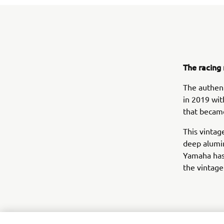
The racing
The authent
in 2019 wit
that becam
This vintag
deep alumin
Yamaha has
the vintage