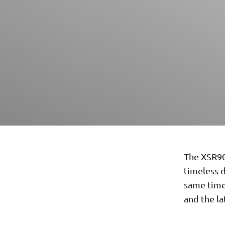
The XSR90
timeless d
same time
and the la