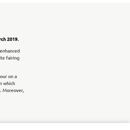
rch 2019.
e enhanced
te fairing
tour on a
in which
. Moreover,