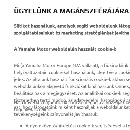
ÜGYELÜNK A MAGÁNSZFÉRÁJÁRA
Sütiket használunk, amelyek segíti weboldalunk lát
szolgáltatásainkat és marketing stratégiánkat javítha
A Yamaha Motor weboldalán használt cookie-k
VÁLLALATI
B2B
Mi (a Yamaha Motor Europe N.V. vállalat), a fiókirodáin
helyi változatain cookie-kat használunk, ideértve a cook
Rólunk
eBike rendszerek
jelek. Az általunk használt funkcionális cookie-k abba
weboldalunkon alapvető funkciókat kínálhassunk Önnek, i
Hírek és Promóciók
Hatóságok
beállításainak a megjegyzését. Az analitikai cookie-k se
Események
Könnyű járművek
tiszteletben tartó módon, az adatvédelmi hatóságok ál
Ha a következő gombra kattintva megadja a hozzájárulás
azt, hogy látogatóink miként használják a weboldalunkat
Sajtó
Gyors beavatkozók
fogunk használni:
tevékenységeink színvonalát javíthassuk.
Brosúrák
Motoros iskola
A nyomkövető/hirdetési cookie-k segítségével a te
Munka a Yamahánál
Robotics