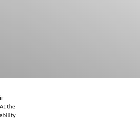
ir
 At the
bility