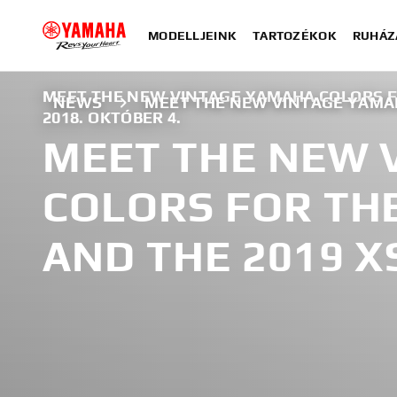
MODELLJEINK
TARTOZÉKOK
RUHÁZ
MEET THE NEW VINTAGE YAMAHA COLORS FO
NEWS
MEET THE NEW VINTAGE YAMAH
2018. OKTÓBER 4.
MEET THE NEW 
COLORS FOR THE
AND THE 2019 X