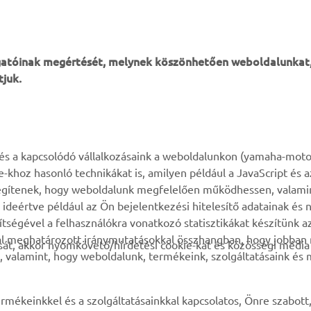
SPORT HERITAGE RANGE
ogatóinak megértését, melynek köszönhetően weboldalunkat
tjuk.
TÖBB YAMAHA
TÁMOGATÁS
k és a kapcsolódó vállalkozásaink a weboldalunkon (yamaha-moto
ie-khoz hasonló technikákat is, amilyen például a JavaScript és 
MyYamaha
Alkatrész katalógus
n segítenek, hogy weboldalunk megfelelően működhessen, valami
deértve például az Ön bejelentkezési hitelesítő adatainak és n
Yamaha Music
Karbantartásra vonatkozó
gítségével a felhasználókra vonatkozó statisztikákat készítünk 
foglalás
Yamaha Racing
tal meghatározott iránymutatásokkal összhangban, hogy jobba
át, akkor nyomkövető/hirdetési cookie-kat és közösségi média 
Márkakereskedő kereső
, valamint, hogy weboldalunk, termékeink, szolgáltatásaink és
Yamaha Motor Global
Impresszum
Mobil-alkalmazások
Akkumulátorok
rmékeinkkel és a szolgáltatásainkkal kapcsolatos, Önre szabott