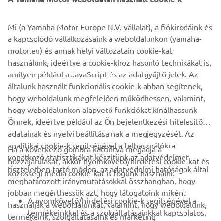
benefits from high specification 36mm KYB front forks
that allow confident cornering.
Mi (a Yamaha Motor Europe N.V. vállalat), a fiókirodáink és
The new YZ65 comes with pure YZ race-bred DNA as
a kapcsolódó vállalkozásaink a weboldalunkon (yamaha-
standard equipment. Its race blue bodywork, bold graphics
motor.eu) és annak helyi változatain cookie-kat
and blue rims are inspired by Yamaha's YZ450FM MXGP
használunk, ideértve a cookie-khoz hasonló technikákat is,
bike, and every key feature on this youth motocross bike
amilyen például a JavaScript és az adatgyűjtő jelek. Az
has been developed by the same team of engineers that
általunk használt funkcionális cookie-k abban segítenek,
are responsible for the company's other YZ race bikes.
hogy weboldalunk megfelelően működhessen, valamint,
hogy weboldalunkon alapvető funkciókat kínálhassunk
Önnek, ideértve például az Ön bejelentkezési hitelesítő
adatainak és nyelvi beállításainak a megjegyzését. Az
analitikai cookie-k segítségével a felhasználókra
Ha a következő gombra kattintva megadja a
vonatkozó statisztikákat készítünk az adatvédelmet
hozzájárulását, akkor nyomkövető/hirdetési cookie-kat és
VÁLLALATI
tiszteletben tartó módon, az adatvédelmi hatóságok által
közösségi média cookie-kat is fogunk használni:
meghatározott iránymutatásokkal összhangban, hogy
jobban megérthessük azt, hogy látogatóink miként
B2B
A nyomkövető/hirdetési cookie-k segítségével a
használják a weboldalunkat, valamint, hogy weboldalunk,
termékeinkkel és a szolgáltatásainkkal kapcsolatos,
termékeink, szolgáltatásaink és marketing