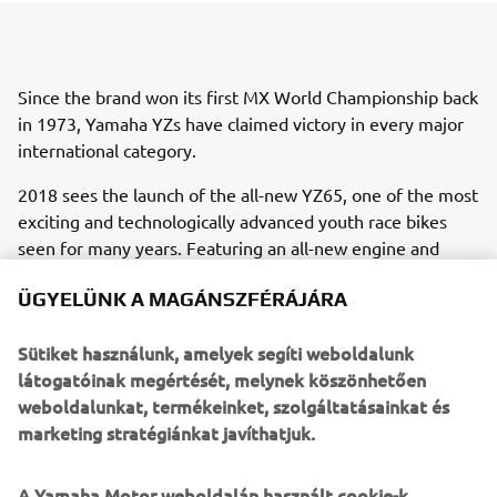
Since the brand won its first MX World Championship back
in 1973, Yamaha YZs have claimed victory in every major
international category.
2018 sees the launch of the all-new YZ65, one of the most
exciting and technologically advanced youth race bikes
seen for many years. Featuring an all-new engine and
chassis, the 2018 YZ65 reaffirms Yamaha's total
ÜGYELÜNK A MAGÁNSZFÉRÁJÁRA
commitment to the youth motocross scene - the starting
point for future champions.
Sütiket használunk, amelyek segíti weboldalunk
YZ65 boasts an all-new 65cc 2-stroke liquid-cooled engine
látogatóinak megértését, melynek köszönhetően
and it’s equipped with a Yamaha Power Valve System
weboldalunkat, termékeinket, szolgáltatásainkat és
(YPVS) – giving smooth power delivery and optimizing
marketing stratégiánkat javíthatjuk.
torque output. Its new semi double cradle frame ensures
light and stable handling with easy agility. YZ65 also
A Yamaha Motor weboldalán használt cookie-k