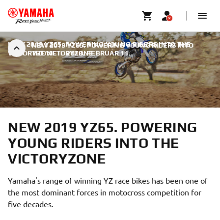
NEW 2019 YZ65. POWERING YOUNG RIDERS INTO THE
NEW 2019 YZ65. POWERING YOUNG RIDERS INTO
VICTORYZONE
THE VICTORYZONE
|
2018. FEBRUÁR 11.
NEW 2019 YZ65. POWERING
YOUNG RIDERS INTO THE
VICTORYZONE
Yamaha's range of winning YZ race bikes has been one of
the most dominant forces in motocross competition for
five decades.