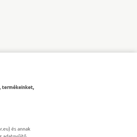
, termékeinket,
HÍRLEVÉL
r.eu) és annak
az adatgyűjtő
Legyél az elsők között, aki a legújabb ajánlatokról, különleges