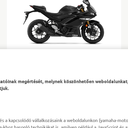
Power Black
ogatóinak megértését, melynek köszönhetően weboldalunkat
tjuk.
TÖBB YAMAHA
TÁMOGATÁS
k és a kapcsolódó vállalkozásaink a weboldalunkon (yamaha-moto
ie-khoz hasonló technikákat is, amilyen például a JavaScript és 