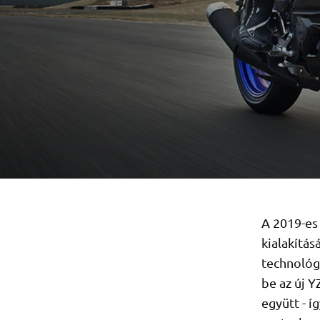
A 2019-es
kialakítás
technológ
be az új 
együtt - 