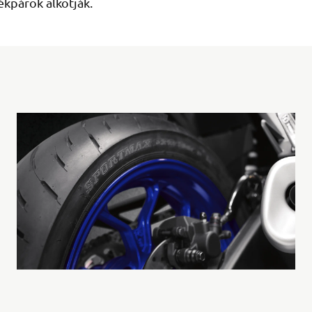
kpárok alkotják.