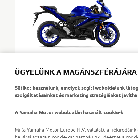
Yamaha Blue
ÜGYELÜNK A MAGÁNSZFÉRÁJÁRA
Sütiket használunk, amelyek segíti weboldalunk lát
szolgáltatásainkat és marketing stratégiánkat javítha
A Yamaha Motor weboldalán használt cookie-k
VÁLLALATI
B2B
Mi (a Yamaha Motor Europe N.V. vállalat), a fiókirodáin
helyi változatain cookie-kat használunk, ideértve a cook