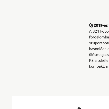
Új 2019-es
A 321 köbce
forgalomban
szuperspor
hasonlóan a
ülésmagass
R3 a tökéle
kompakt, m