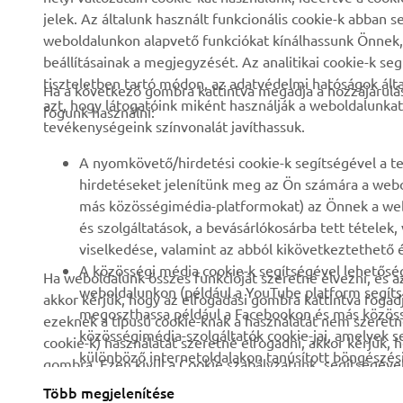
Rólunk
eBike rendszerek
jelek. Az általunk használt funkcionális cookie-k abba
weboldalunkon alapvető funkciókat kínálhassunk Önnek, i
Hírek és Promóciók
Hatóságok
beállításainak a megjegyzését. Az analitikai cookie-k se
Események
Könnyű járművek
tiszteletben tartó módon, az adatvédelmi hatóságok ál
Ha a következő gombra kattintva megadja a hozzájárulás
azt, hogy látogatóink miként használják a weboldalunkat
Sajtó
Gyors beavatkozók
fogunk használni:
tevékenységeink színvonalát javíthassuk.
Brosúrák
Motoros iskola
A nyomkövető/hirdetési cookie-k segítségével a te
Munka a Yamahánál
Robotics
hirdetéseket jelenítünk meg az Ön számára a webo
Legyen kereskedő
Partnerségek
más közösségimédia-platformokat) az Önnek a web
és szolgáltatások, a bevásárlókosárba tett tételek
Emberi jogi szabályzat
Műszaki információk
viselkedése, valamint az abból kikövetkeztethető é
független szervizeknek
Fenntarthatósági
A közösségi média cookie-k segítségével lehetőség
Ha weboldalunk összes funkcióját szeretné élvezni, és a
alapirányelv
Yamalube Safety Data
weboldalunkon (például a YouTube platform segíts
akkor kérjük, hogy az elfogadási gombra kattintva fogad
Sheets
megoszthassa például a Facebookon és más közössé
ezeknek a típusú cookie-knak a használatát nem szeretné
Bejelentés elküldése
közösségimédia-szolgáltatók cookie-jai, amelyek 
cookie-k) használatát szeretné elfogadni, akkor kérjük, 
különböző internetoldalakon tanúsított böngészési v
gombra. Ezen kívül a Cookie szabályzatunk segítségével 
Kérjük, hogy olvassa el ezt a
Cookie szabályzatot
, hisze
Több megjelenítése
Hungary (Hungarian)
módjáról.