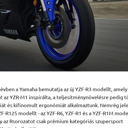
 évben a Yamaha bemutatja az új YZF-R3 modellt, amely 
át az YZR-M1 inspirálta, a teljesítménynövelésre pedig t
iát és kifinomult ergonómiát alkalmaztunk. Nemrég jel
YZF-R125 modellt - az YZF-R6, YZF-R1 és a YZF-R1M mode
így az Rsorozatot csak prémium kategóriás szupersport