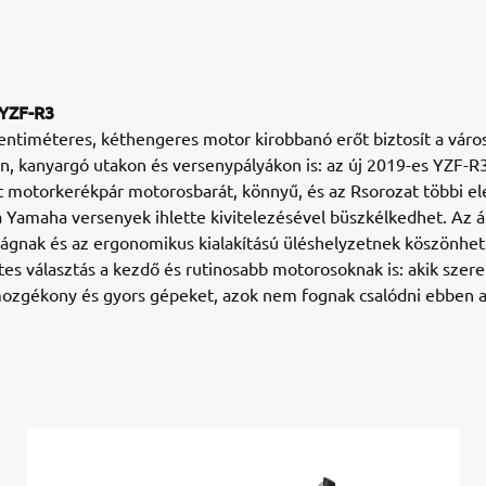
 YZF-R3
ntiméteres, kéthengeres motor kirobbanó erőt biztosít a város
, kanyargó utakon és versenypályákon is: az új 2019-es YZF-R
t motorkerékpár motorosbarát, könnyű, és az Rsorozat többi 
 Yamaha versenyek ihlette kivitelezésével büszkélkedhet. Az ál
ágnak és az ergonomikus kialakítású üléshelyzetnek köszönhet
tes választás a kezdő és rutinosabb motorosoknak is: akik szere
ozgékony és gyors gépeket, azok nem fognak csalódni ebben 