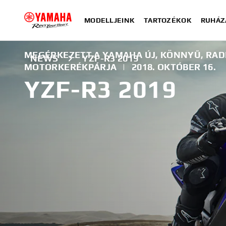
MODELLJEINK
TARTOZÉKOK
RUHÁZ
MEGÉRKEZETT A YAMAHA ÚJ, KÖNNYŰ, RADI
NEWS
YZF-R3 2019
MOTORKERÉKPÁRJA
|
2018. OKTÓBER 16.
YZF-R3 2019