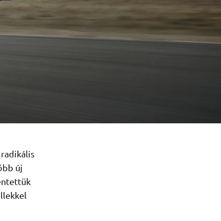
radikális
öbb új
entettük
llekkel