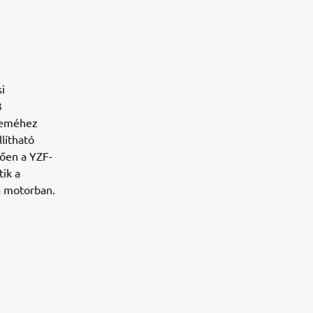
i
3
eleméhez
lítható
ően a YZF-
tik a
a motorban.