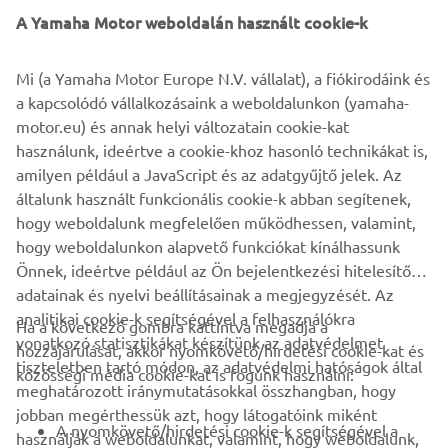
A Yamaha Motor weboldalán használt cookie-k
Mi (a Yamaha Motor Europe N.V. vállalat), a fiókirodáink és
For 2020 Yamaha introduce its sportiest and most
a kapcsolódó vállalkozásaink a weboldalunkon (yamaha-
powerful model in the 20-year history of the Sport
motor.eu) és annak helyi változatain cookie-kat
Scooter segment. Featuring a larger capacity engine
használunk, ideértve a cookie-khoz hasonló technikákat is,
together with a more dynamic and aggressive body
amilyen például a JavaScript és az adatgyűjtő jelek. Az
design, the new TMAX takes performance to the next
általunk használt funkcionális cookie-k abban segítenek,
level.
hogy weboldalunk megfelelően működhessen, valamint,
hogy weboldalunkon alapvető funkciókat kínálhassunk
Önnek, ideértve például az Ön bejelentkezési hitelesítő
adatainak és nyelvi beállításainak a megjegyzését. Az
analitikai cookie-k segítségével a felhasználókra
Ha a következő gombra kattintva megadja a
vonatkozó statisztikákat készítünk az adatvédelmet
hozzájárulását, akkor nyomkövető/hirdetési cookie-kat és
VÁLLALATI
tiszteletben tartó módon, az adatvédelmi hatóságok által
közösségi média cookie-kat is fogunk használni:
meghatározott iránymutatásokkal összhangban, hogy
jobban megérthessük azt, hogy látogatóink miként
B2B
A nyomkövető/hirdetési cookie-k segítségével a
használják a weboldalunkat, valamint, hogy weboldalunk,