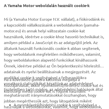
A Yamaha Motor weboldalán használt cookie-k
Applying the in-depth Leaning Multi Wheel (LMW)
Mi (a Yamaha Motor Europe N.V. vállalat), a fiókirodáink és
knowledge gained from the development and production
a kapcsolódó vállalkozásaink a weboldalunkon (yamaha-
of the Tricity 125 and NIKEN, Yamaha's designers have
motor.eu) és annak helyi változatain cookie-kat
created a fashionable and dynamic 3-wheel scooter that is
használunk, ideértve a cookie-khoz hasonló technikákat is,
ready to make a great impression in 2020 with its best-in-
amilyen például a JavaScript és az adatgyűjtő jelek. Az
class specification, competitive price and unrivalled
általunk használt funkcionális cookie-k abban segítenek,
quality.
hogy weboldalunk megfelelően működhessen, valamint,
hogy weboldalunkon alapvető funkciókat kínálhassunk
Önnek, ideértve például az Ön bejelentkezési hitelesítő
adatainak és nyelvi beállításainak a megjegyzését. Az
analitikai cookie-k segítségével a felhasználókra
Ha a következő gombra kattintva megadja a
vonatkozó statisztikákat készítünk az adatvédelmet
hozzájárulását, akkor nyomkövető/hirdetési cookie-kat és
VÁLLALATI
tiszteletben tartó módon, az adatvédelmi hatóságok által
közösségi média cookie-kat is fogunk használni:
meghatározott iránymutatásokkal összhangban, hogy
jobban megérthessük azt, hogy látogatóink miként
B2B
A nyomkövető/hirdetési cookie-k segítségével a
használják a weboldalunkat, valamint, hogy weboldalunk,