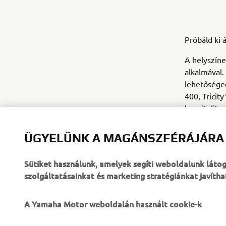
Próbáld ki 
A helyszíne
alkalmával.
lehetősége
400, Tricit
hospitalit
Event link:
ÜGYELÜNK A MAGÁNSZFÉRÁJÁRA
Sütiket használunk, amelyek segíti weboldalunk lát
szolgáltatásainkat és marketing stratégiánkat javítha
A Yamaha Motor weboldalán használt cookie-k
VÁLLALATI
B2B