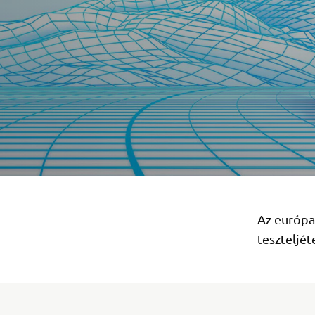
Az európa
teszteljét