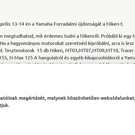
április 13-14 én a Yamaha Forradalmi újdonságát a Niken-t.
n megtudhatod, mit érdemes tudni a Nikenről. Próbáld ki egy t
 Ha a hagyományos motorokat szeretnéd kipróbálni, arra is lesz
d. Tesztmotorok 15 db Niken, MT03,MT07,MT09,MT10, Tracer
y155, N-Max 125 A hangulatról és egyéb kikapcsolódásról a Yam
y része, a Yamaha Music, Monster és Salomon márkák gondoskod
https://www.facebook.com/events/297807190900976/
ogatóinak megértését, melynek köszönhetően weboldalunkat
tjuk.
TÖBB YAMAHA
TÁMOGATÁS