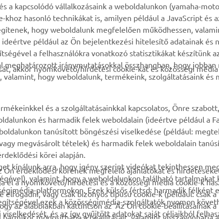
k és a kapcsolódó vállalkozásaink a weboldalunkon (yamaha-moto
ie-khoz hasonló technikákat is, amilyen például a JavaScript és 
MyYamaha
Alkatrész katalógus
n segítenek, hogy weboldalunk megfelelően működhessen, valami
deértve például az Ön bejelentkezési hitelesítő adatainak és n
Yamaha Music
Karbantartásra vonatkozó
gítségével a felhasználókra vonatkozó statisztikákat készítünk 
foglalás
Yamaha Racing
tal meghatározott iránymutatásokkal összhangban, hogy jobba
át, akkor nyomkövető/hirdetési cookie-kat és közösségi média 
Márkakereskedő kereső
, valamint, hogy weboldalunk, termékeink, szolgáltatásaink és
Yamaha Motor Global
Impresszum
Mobil-alkalmazások
Akkumulátorok
rmékeinkkel és a szolgáltatásainkkal kapcsolatos, Önre szabott
kezeléséről
ldalunkon és harmadik felek weboldalain (ideértve például a F
oldalunkon tanúsított böngészési viselkedése (például: megte
, vagy megvásárolt tételek) és harmadik felek weboldalain tanús
rdeklődési körei alapján.
et kínálunk arra, hogy igény szerint videókat tekinthessen me
z Ön érdeklődési körének megfelelő ajánlatokat és hirdetéseket
égével), valamint, hogy a weboldalunkon található tartalmakat
ja el a nyomkövető/hirdetési és a közösségi média cookie-k has
gimédia-platformokon. Ezek külsős (értsd: harmadik félként el
 elfogadni, vagy csak bizonyos típusú cookie-k (például: csak 
segítségével ezek a közösségimédia-szolgáltatók nyomon követ
hogy az alábbiakban kattintson az ‘Az Ön cookie-beállításainak a
iselkedését, és az így gyűjtött adatokat saját céljaikból felhas
bármikor módosíthatja a beállításait, valamint visszavonhatja a