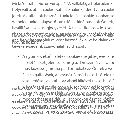
Mi (a Yamaha Motor Europe N.V. vállalat), a fiókirodáin
helyi változatain cookie-kat használunk, ideértve a cook
Rólunk
eBike rendszerek
jelek. Az általunk használt funkcionális cookie-k abba
weboldalunkon alapvető funkciókat kínálhassunk Önnek, i
Hírek és Promóciók
Hatóságok
beállításainak a megjegyzését. Az analitikai cookie-k se
Események
Könnyű járművek
tiszteletben tartó módon, az adatvédelmi hatóságok ál
Ha a következő gombra kattintva megadja a hozzájárulás
azt, hogy látogatóink miként használják a weboldalunkat
Sajtó
Gyors beavatkozók
fogunk használni:
tevékenységeink színvonalát javíthassuk.
Brosúrák
Motoros iskola
A nyomkövető/hirdetési cookie-k segítségével a te
Munka a Yamahánál
Robotics
hirdetéseket jelenítünk meg az Ön számára a webo
Legyen kereskedő
Partnerségek
más közösségimédia-platformokat) az Önnek a web
és szolgáltatások, a bevásárlókosárba tett tételek
Emberi jogi szabályzat
Műszaki információk
viselkedése, valamint az abból kikövetkeztethető é
független szervizeknek
Fenntarthatósági
A közösségi média cookie-k segítségével lehetőség
Ha weboldalunk összes funkcióját szeretné élvezni, és a
alapirányelv
Yamalube Safety Data
weboldalunkon (például a YouTube platform segíts
akkor kérjük, hogy az elfogadási gombra kattintva fogad
Sheets
megoszthassa például a Facebookon és más közössé
ezeknek a típusú cookie-knak a használatát nem szeretné
Bejelentés elküldése
közösségimédia-szolgáltatók cookie-jai, amelyek 
cookie-k) használatát szeretné elfogadni, akkor kérjük, 
különböző internetoldalakon tanúsított böngészési v
gombra. Ezen kívül a Cookie szabályzatunk segítségével 