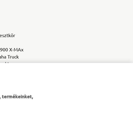
esztkör
 900 X-MAx
aha Truck
nak!
, termékeinket,
HÍRLEVÉL