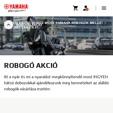
INGYEN HÁTSÓ DOBOZ MOST YAMAHA ROBOGÓK MELLÉ!
|
ROBOGÓ AKCIÓ
2018. DECEMBER 31.
ROBOGÓ AKCIÓ
Itt a nyár és mi a nyaralást megkönnyítendő most INGYEN
hátsó dobozokkal ajándékozunk meg benneteket az alábbi
robogók vásárlása esetén: