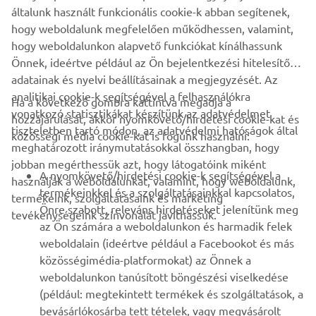
általunk használt funkcionális cookie-k abban segítenek,
NMAX 155
hogy weboldalunk megfelelően működhessen, valamint,
hogy weboldalunkon alapvető funkciókat kínálhassunk
Önnek, ideértve például az Ön bejelentkezési hitelesítő
adatainak és nyelvi beállításainak a megjegyzését. Az
analitikai cookie-k segítségével a felhasználókra
Ha a következő gombra kattintva megadja a
vonatkozó statisztikákat készítünk az adatvédelmet
hozzájárulását, akkor nyomkövető/hirdetési cookie-kat és
VÁLLALATI
tiszteletben tartó módon, az adatvédelmi hatóságok által
közösségi média cookie-kat is fogunk használni:
meghatározott iránymutatásokkal összhangban, hogy
jobban megérthessük azt, hogy látogatóink miként
B2B
A nyomkövető/hirdetési cookie-k segítségével a
használják a weboldalunkat, valamint, hogy weboldalunk,
termékeinkkel és a szolgáltatásainkkal kapcsolatos,
termékeink, szolgáltatásaink és marketing
TÖBB YAMAHA
Önre szabott, releváns hirdetéseket jelenítünk meg
tevékenységeink színvonalát javíthassuk.
az Ön számára a weboldalunkon és harmadik felek
weboldalain (ideértve például a Facebookot és más
TÁMOGATÁS
közösségimédia-platformokat) az Önnek a
weboldalunkon tanúsított böngészési viselkedése
(például: megtekintett termékek és szolgáltatások, a
HÍRLEVÉL
bevásárlókosárba tett tételek, vagy megvásárolt