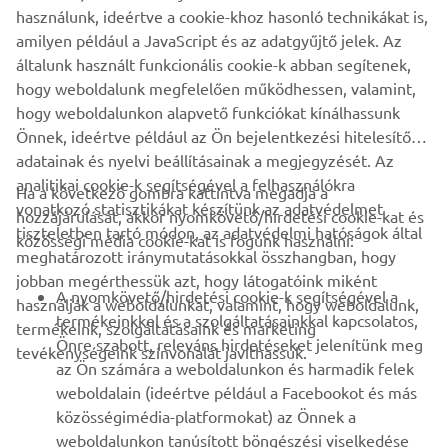
#NIKENTourdeFrance
használunk, ideértve a cookie-khoz hasonló technikákat is,
amilyen például a JavaScript és az adatgyűjtő jelek. Az
általunk használt funkcionális cookie-k abban segítenek,
hogy weboldalunk megfelelően működhessen, valamint,
NIKEN »
NIKEN GT »
hogy weboldalunkon alapvető funkciókat kínálhassunk
Önnek, ideértve például az Ön bejelentkezési hitelesítő
adatainak és nyelvi beállításainak a megjegyzését. Az
analitikai cookie-k segítségével a felhasználókra
Ha a következő gombra kattintva megadja a
vonatkozó statisztikákat készítünk az adatvédelmet
hozzájárulását, akkor nyomkövető/hirdetési cookie-kat és
VÁLLALATI
tiszteletben tartó módon, az adatvédelmi hatóságok által
közösségi média cookie-kat is fogunk használni:
meghatározott iránymutatásokkal összhangban, hogy
jobban megérthessük azt, hogy látogatóink miként
B2B
A nyomkövető/hirdetési cookie-k segítségével a
használják a weboldalunkat, valamint, hogy weboldalunk,
termékeinkkel és a szolgáltatásainkkal kapcsolatos,
termékeink, szolgáltatásaink és marketing
TÖBB YAMAHA
Önre szabott, releváns hirdetéseket jelenítünk meg
tevékenységeink színvonalát javíthassuk.
az Ön számára a weboldalunkon és harmadik felek
weboldalain (ideértve például a Facebookot és más
TÁMOGATÁS
közösségimédia-platformokat) az Önnek a
weboldalunkon tanúsított böngészési viselkedése