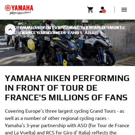
THE OFFICIAL SUPPORT VEHICLE AT THE WORLD'S MOST
YAMAHA NIKEN PERFORMING IN FRONT OF TOUR DE
PRESTIGIOUS CYCLING RACES
FRANCE'S MILLIONS OF FANS
|
2019. JÚLIUS 9.
YAMAHA NIKEN PERFORMING
IN FRONT OF TOUR DE
FRANCE'S MILLIONS OF FANS
Covering Europe's three largest cycling Grand Tours - as
well as a number of other regional cycling races -
Yamaha's 3-year partnership with ASO (for Tour de France
and La Vuelta) and RCS for Giro d' Italia) reflects the