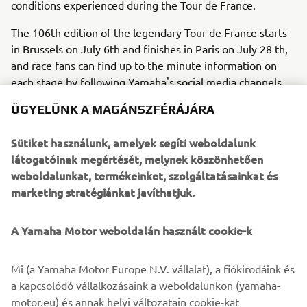
conditions experienced during the Tour de France.
The 106th edition of the legendary Tour de France starts
in Brussels on July 6th and finishes in Paris on July 28 th,
and race fans can find up to the minute information on
each stage by following Yamaha's social media channels.
Yamaha's partnership with ASO and RCS covers all the
ÜGYELÜNK A MAGÁNSZFÉRÁJÁRA
Grand Tour events for the next three years, and the
NIKEN will also be supporting the forthcoming La Vuelta
Sütiket használunk, amelyek segíti weboldalunk
from 24th August - 15th September, as well as many
látogatóinak megértését, melynek köszönhetően
other major cycling events in Belgium, France, Italy, and
weboldalunkat, termékeinket, szolgáltatásainkat és
Spain.
marketing stratégiánkat javíthatjuk.
Tour de France 2019 stages:
A Yamaha Motor weboldalán használt cookie-k
https://www.letour.fr/en/overall-route
# NIKEN
Mi (a Yamaha Motor Europe N.V. vállalat), a fiókirodáink és
#Yamaha
a kapcsolódó vállalkozásaink a weboldalunkon (yamaha-
#TourdeFrance
motor.eu) és annak helyi változatain cookie-kat