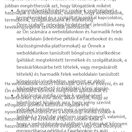
jobban megérthessük azt, hogy látogatóink miként
B2B
A nyomkövető/hirdetési cookie-k segítségével a
használják a weboldalunkat, valamint, hogy weboldalunk,
termékeinkkel és a szolgáltatásainkkal kapcsolatos,
termékeink, szolgáltatásaink és marketing
TÖBB YAMAHA
Önre szabott, releváns hirdetéseket jelenítünk meg
tevékenységeink színvonalát javíthassuk.
az Ön számára a weboldalunkon és harmadik felek
weboldalain (ideértve például a Facebookot és más
TÁMOGATÁS
közösségimédia-platformokat) az Önnek a
weboldalunkon tanúsított böngészési viselkedése
(például: megtekintett termékek és szolgáltatások, a
HÍRLEVÉL
bevásárlókosárba tett tételek, vagy megvásárolt
Legyél az elsők között, aki a legújabb ajánlatokról, különleges
tételek) és harmadik felek weboldalain tanúsított
eseményekről, újdonságokról stb. értesül.
böngészési viselkedése, valamint az abból
Ha weboldalunk összes funkcióját szeretné élvezni, és az
kikövetkeztethető érdeklődési körei alapján.
Ön érdeklődési körének megfelelő ajánlatokat és
A közösségi média cookie-k segítségével
hirdetéseket szeretne látni, akkor kérjük, hogy az
lehetőséget kínálunk arra, hogy igény szerint
elfogadási gombra kattintva fogadja el a
ELŐFIZETÉS
videókat tekinthessen meg a weboldalunkon
nyomkövető/hirdetési és a közösségi média cookie-k
(például a YouTube platform segítségével), valamint,
használatát. Ha ezeknek a típusú cookie-knak a
hogy a weboldalunkon található tartalmakat könnyen
Olvassa el Adatvédelmi szabályzatunkat, hogy megtudja, hogyan
használatát nem szeretné elfogadni, vagy csak bizonyos
megoszthassa például a Facebookon és más
kezeljük személyes adatait:
Adatvédelmi Szabályzat