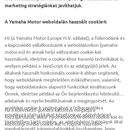
excitement and sheer adrenaline. Which is why we’ve
marketing stratégiánkat javíthatjuk.
revolutionized our line-up, now divided into three
segments: Sport, Cruising and Recreation. Jump on the
A Yamaha Motor weboldalán használt cookie-k
wave with us and check out the brand new 4-stroke
SuperJet, no longer restricted to professionals only, as
Mi (a Yamaha Motor Europe N.V. vállalat), a fiókirodáink és
well as the new GP and VX families, and exciting new FX
a kapcsolódó vállalkozásaink a weboldalunkon (yamaha-
and EX colour ranges!
motor.eu) és annak helyi változatain cookie-kat
használunk, ideértve a cookie-khoz hasonló technikákat is,
amilyen például a JavaScript és az adatgyűjtő jelek. Az
általunk használt funkcionális cookie-k abban segítenek,
DISCOVER THE FULL RANGE NOW!
hogy weboldalunk megfelelően működhessen, valamint,
hogy weboldalunkon alapvető funkciókat kínálhassunk
Önnek, ideértve például az Ön bejelentkezési hitelesítő
adatainak és nyelvi beállításainak a megjegyzését. Az
analitikai cookie-k segítségével a felhasználókra
Ha a következő gombra kattintva megadja a
vonatkozó statisztikákat készítünk az adatvédelmet
hozzájárulását, akkor nyomkövető/hirdetési cookie-kat és
VÁLLALATI
tiszteletben tartó módon, az adatvédelmi hatóságok által
közösségi média cookie-kat is fogunk használni:
meghatározott iránymutatásokkal összhangban, hogy