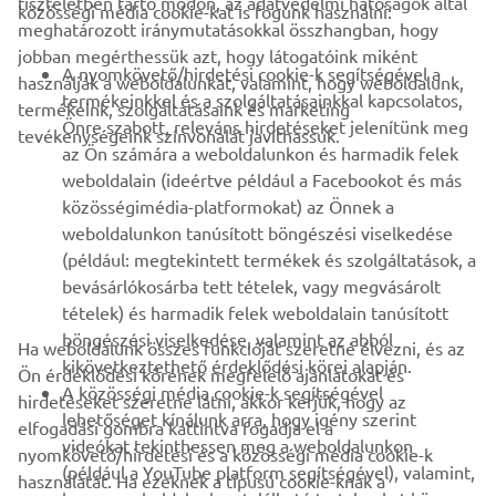
tiszteletben tartó módon, az adatvédelmi hatóságok által
közösségi média cookie-kat is fogunk használni:
meghatározott iránymutatásokkal összhangban, hogy
jobban megérthessük azt, hogy látogatóink miként
B2B
A nyomkövető/hirdetési cookie-k segítségével a
használják a weboldalunkat, valamint, hogy weboldalunk,
termékeinkkel és a szolgáltatásainkkal kapcsolatos,
termékeink, szolgáltatásaink és marketing
TÖBB YAMAHA
Önre szabott, releváns hirdetéseket jelenítünk meg
tevékenységeink színvonalát javíthassuk.
az Ön számára a weboldalunkon és harmadik felek
weboldalain (ideértve például a Facebookot és más
TÁMOGATÁS
közösségimédia-platformokat) az Önnek a
weboldalunkon tanúsított böngészési viselkedése
(például: megtekintett termékek és szolgáltatások, a
HÍRLEVÉL
bevásárlókosárba tett tételek, vagy megvásárolt
Legyél az elsők között, aki a legújabb ajánlatokról, különleges
tételek) és harmadik felek weboldalain tanúsított
eseményekről, újdonságokról stb. értesül.
böngészési viselkedése, valamint az abból
Ha weboldalunk összes funkcióját szeretné élvezni, és az
kikövetkeztethető érdeklődési körei alapján.
Ön érdeklődési körének megfelelő ajánlatokat és
A közösségi média cookie-k segítségével
hirdetéseket szeretne látni, akkor kérjük, hogy az
lehetőséget kínálunk arra, hogy igény szerint
elfogadási gombra kattintva fogadja el a
ELŐFIZETÉS
videókat tekinthessen meg a weboldalunkon
nyomkövető/hirdetési és a közösségi média cookie-k
(például a YouTube platform segítségével), valamint,
használatát. Ha ezeknek a típusú cookie-knak a