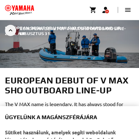
EUROPEAN DEBUT OF V MAX SHO OUTBOARD LINE-UP
|
EUROPEAN DEBUT OF V MAX SHO OUTBOARD LINE-
2020. AUGUSZTUS 31.
UP
EUROPEAN DEBUT OF V MAX
SHO OUTBOARD LINE-UP
The V MAX name is legendary. It has always stood for
performance and style well beyond the norm – and
ÜGYELÜNK A MAGÁNSZFÉRÁJÁRA
recognized as the name on an outboard that is simply a
league ahead of others – in a class of its own in fact.
Sütiket használunk, amelyek segíti weboldalunk