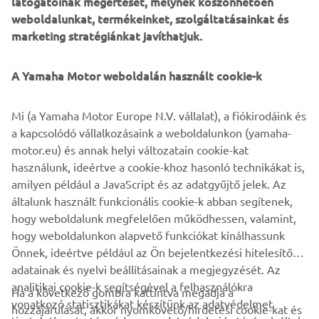
látogatóinak megértését, melynek köszönhetően
weboldalunkat, termékeinket, szolgáltatásainkat és
marketing stratégiánkat javíthatjuk.
The V MAX SHO 90, V MAX SHO 115, V MAX SHO 150,
and V MAX SHO 175 are specifically designed and
A Yamaha Motor weboldalán használt cookie-k
engineered to bring a wide-ranging level of performance
to today’s breed of fast, lightweight sports, fishing and
Mi (a Yamaha Motor Europe N.V. vállalat), a fiókirodáink és
adventure boats - and to get the adrenaline pumping in
a kapcsolódó vállalkozásaink a weboldalunkon (yamaha-
their fun-loving, thrill-seeking owners.
motor.eu) és annak helyi változatain cookie-kat
használunk, ideértve a cookie-khoz hasonló technikákat is,
amilyen például a JavaScript és az adatgyűjtő jelek. Az
általunk használt funkcionális cookie-k abban segítenek,
DISCOVER THE FULL RANGE NOW!
hogy weboldalunk megfelelően működhessen, valamint,
hogy weboldalunkon alapvető funkciókat kínálhassunk
Önnek, ideértve például az Ön bejelentkezési hitelesítő
adatainak és nyelvi beállításainak a megjegyzését. Az
analitikai cookie-k segítségével a felhasználókra
Ha a következő gombra kattintva megadja a
vonatkozó statisztikákat készítünk az adatvédelmet
hozzájárulását, akkor nyomkövető/hirdetési cookie-kat és
VÁLLALATI