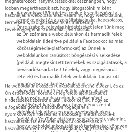
meghatározott iránymutatásokkal összhangban, hogy
jobban megérthessük azt, hogy látogatóink miként
B2B
A nyomkövető/hirdetési cookie-k segítségével a
használják a weboldalunkat, valamint, hogy weboldalunk,
termékeinkkel és a szolgáltatásainkkal kapcsolatos,
termékeink, szolgáltatásaink és marketing
TÖBB YAMAHA
Önre szabott, releváns hirdetéseket jelenítünk meg
tevékenységeink színvonalát javíthassuk.
az Ön számára a weboldalunkon és harmadik felek
weboldalain (ideértve például a Facebookot és más
TÁMOGATÁS
közösségimédia-platformokat) az Önnek a
weboldalunkon tanúsított böngészési viselkedése
(például: megtekintett termékek és szolgáltatások, a
HÍRLEVÉL
bevásárlókosárba tett tételek, vagy megvásárolt
Legyél az elsők között, aki a legújabb ajánlatokról, különleges
tételek) és harmadik felek weboldalain tanúsított
eseményekről, újdonságokról stb. értesül.
böngészési viselkedése, valamint az abból
Ha weboldalunk összes funkcióját szeretné élvezni, és az
kikövetkeztethető érdeklődési körei alapján.
Ön érdeklődési körének megfelelő ajánlatokat és
A közösségi média cookie-k segítségével
hirdetéseket szeretne látni, akkor kérjük, hogy az
lehetőséget kínálunk arra, hogy igény szerint
elfogadási gombra kattintva fogadja el a
ELŐFIZETÉS
videókat tekinthessen meg a weboldalunkon
nyomkövető/hirdetési és a közösségi média cookie-k
(például a YouTube platform segítségével), valamint,
használatát. Ha ezeknek a típusú cookie-knak a
hogy a weboldalunkon található tartalmakat könnyen
Olvassa el Adatvédelmi szabályzatunkat, hogy megtudja, hogyan
használatát nem szeretné elfogadni, vagy csak bizonyos