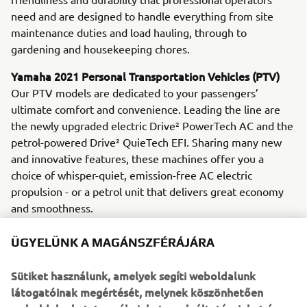
need and are designed to handle everything from site
maintenance duties and load hauling, through to
gardening and housekeeping chores.
Yamaha 2021 Personal Transportation Vehicles (PTV)
Our PTV models are dedicated to your passengers’
ultimate comfort and convenience. Leading the line are
the newly upgraded electric Drive² PowerTech AC and the
petrol-powered Drive² QuieTech EFI. Sharing many new
and innovative features, these machines offer you a
choice of whisper-quiet, emission-free AC electric
propulsion - or a petrol unit that delivers great economy
and smoothness.
YamaTrack® - Available on all Drive2 AC models from
ÜGYELÜNK A MAGÁNSZFÉRÁJÁRA
February 2021
Designed not only to introduce new levels of efficiency to
Sütiket használunk, amelyek segíti weboldalunk
golf course control and management, but also to offer
látogatóinak megértését, melynek köszönhetően
players a serious enjoyment upgrade, the exclusive new