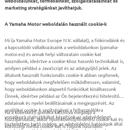
weboldalunkat, termékeinket, szolgáltatásainkat és
GPS-based YamaTrack® system brings sophisticated
marketing stratégiánkat javíthatjuk.
geofencing software on board the golf car, with a multi-
function, interactive 10” touch-screen display.
A Yamaha Motor weboldalán használt cookie-k
Monitoring and control of the fleet in real time is now far
simpler and more efficient, with YamaTrack® helping with
Mi (a Yamaha Motor Europe N.V. vállalat), a fiókirodáink és
everything from the scheduling of rounds and speed of
a kapcsolódó vállalkozásaink a weboldalunkon (yamaha-
play, to maintenance and security.
motor.eu) és annak helyi változatain cookie-kat
használunk, ideértve a cookie-khoz hasonló technikákat is,
amilyen például a JavaScript és az adatgyűjtő jelek. Az
általunk használt funkcionális cookie-k abban segítenek,
DISCOVER THE RANGE
hogy weboldalunk megfelelően működhessen, valamint,
hogy weboldalunkon alapvető funkciókat kínálhassunk
Önnek, ideértve például az Ön bejelentkezési hitelesítő
adatainak és nyelvi beállításainak a megjegyzését. Az
analitikai cookie-k segítségével a felhasználókra
Ha a következő gombra kattintva megadja a
vonatkozó statisztikákat készítünk az adatvédelmet
hozzájárulását, akkor nyomkövető/hirdetési cookie-kat és
VÁLLALATI
tiszteletben tartó módon, az adatvédelmi hatóságok által
közösségi média cookie-kat is fogunk használni: