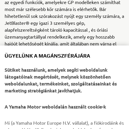
az egyedi funkciók, amelyekre GP modelleken számíthat
most már szélesebb kör számára is elérhetők. Bár
hihetetlenül sok szórakozást nyújt egy személy számára, a
JetBlaster® egy igazi 3 személyes gép,
alapfelszereltségként tároló kapacitással , és óriási
üzemanyagtartállyal rendelkezik, amely egy hosszabb
hajóút lehetőségét kínálja, amit általában nem várna el
egy ilyen típusú vízi járműtől.
ÜGYELÜNK A MAGÁNSZFÉRÁJÁRA
Fedezze fel az FX termékcsalád továbbfejlesztett
Sütiket használunk, amelyek segíti weboldalunk
vezetővezérlő funkcióit, beleértve a több üzemmódú
látogatóinak megértését, melynek köszönhetően
automatikus felhajtó rendszeri funkciót és járulékos
weboldalunkat, termékeinket, szolgáltatásainkat és
maximális sebesség szabályozót, amelyet érintőképernyő
marketing stratégiánkat javíthatjuk.
vezérel.
Az új menetlemez és a szponzor újbóli elhelyezése
A Yamaha Motor weboldalán használt cookie-k
további kényelmet biztosít a vezetőnek és az utasoknak
egyaránt, továbbfejlesztett ergonómia jellemzi,
Mi (a Yamaha Motor Europe N.V. vállalat), a fiókirodáink és
kifinomultabb kormánykapcsolóval és a kormány alatt