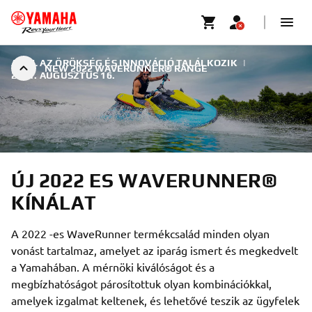
AHOL AZ ÖRÖKSÉG ÉS INNOVÁCIÓ TALÁLKOZIK
|
NEW 2022 WAVERUNNER® RANGE
2021. AUGUSZTUS 16.
ÚJ 2022 ES WAVERUNNER®
KÍNÁLAT
A 2022 -es WaveRunner termékcsalád minden olyan
vonást tartalmaz, amelyet az iparág ismert és megkedvelt
a Yamahában. A mérnöki kiválóságot és a
megbízhatóságot párosítottuk olyan kombinációkkal,
amelyek izgalmat keltenek, és lehetővé teszik az ügyfelek