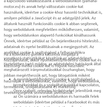
a kapcsolódó vállalkozásaink a weboldalunkon (yamaha-
található rögzítő pontokkal.
motor.eu) és annak helyi változatain cookie-kat
használunk, ideértve a cookie-khoz hasonló technikákat is,
amilyen például a JavaScript és az adatgyűjtő jelek. Az
általunk használt funkcionális cookie-k abban segítenek,
FEDEZD FEL A TELJES KÍNÁLATOT
hogy weboldalunk megfelelően működhessen, valamint,
hogy weboldalunkon alapvető funkciókat kínálhassunk
Önnek, ideértve például az Ön bejelentkezési hitelesítő
adatainak és nyelvi beállításainak a megjegyzését. Az
analitikai cookie-k segítségével a felhasználókra
Ha a következő gombra kattintva megadja a
vonatkozó statisztikákat készítünk az adatvédelmet
hozzájárulását, akkor nyomkövető/hirdetési cookie-kat és
VÁLLALATI
tiszteletben tartó módon, az adatvédelmi hatóságok által
közösségi média cookie-kat is fogunk használni:
meghatározott iránymutatásokkal összhangban, hogy
jobban megérthessük azt, hogy látogatóink miként
B2B
A nyomkövető/hirdetési cookie-k segítségével a
használják a weboldalunkat, valamint, hogy weboldalunk,
termékeinkkel és a szolgáltatásainkkal kapcsolatos,
termékeink, szolgáltatásaink és marketing
TÖBB YAMAHA
Önre szabott, releváns hirdetéseket jelenítünk meg
tevékenységeink színvonalát javíthassuk.
az Ön számára a weboldalunkon és harmadik felek
weboldalain (ideértve például a Facebookot és más
TÁMOGATÁS