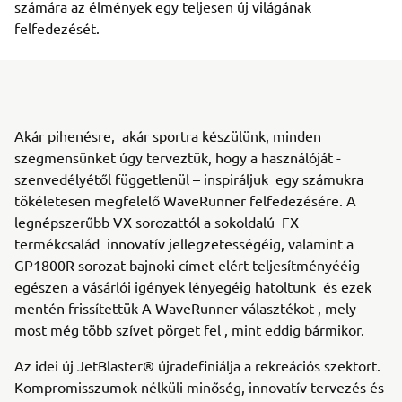
számára az élmények egy teljesen új világának
felfedezését.
Akár pihenésre, akár sportra készülünk, minden
szegmensünket úgy terveztük, hogy a használóját -
szenvedélyétől függetlenül – inspiráljuk egy számukra
tökéletesen megfelelő WaveRunner felfedezésére. A
legnépszerűbb VX sorozattól a sokoldalú FX
termékcsalád innovatív jellegzetességéig, valamint a
GP1800R sorozat bajnoki címet elért teljesítményééig
egészen a vásárlói igények lényegéig hatoltunk és ezek
mentén frissítettük A WaveRunner választékot , mely
most még több szívet pörget fel , mint eddig bármikor.
Az idei új JetBlaster® újradefiniálja a rekreációs szektort.
Kompromisszumok nélküli minőség, innovatív tervezés és