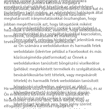
analitikai cookie-k segítségével a felhasználókra
Ha a következő gombra kattintva megadja a
vonatkozó statisztikákat készítünk az adatvédelmet
hozzájárulását, akkor nyomkövető/hirdetési cookie-kat és
VÁLLALATI
tiszteletben tartó módon, az adatvédelmi hatóságok által
közösségi média cookie-kat is fogunk használni:
meghatározott iránymutatásokkal összhangban, hogy
jobban megérthessük azt, hogy látogatóink miként
B2B
A nyomkövető/hirdetési cookie-k segítségével a
használják a weboldalunkat, valamint, hogy weboldalunk,
termékeinkkel és a szolgáltatásainkkal kapcsolatos,
termékeink, szolgáltatásaink és marketing
TÖBB YAMAHA
Önre szabott, releváns hirdetéseket jelenítünk meg
tevékenységeink színvonalát javíthassuk.
az Ön számára a weboldalunkon és harmadik felek
weboldalain (ideértve például a Facebookot és más
TÁMOGATÁS
közösségimédia-platformokat) az Önnek a
weboldalunkon tanúsított böngészési viselkedése
(például: megtekintett termékek és szolgáltatások, a
HÍRLEVÉL
bevásárlókosárba tett tételek, vagy megvásárolt
Legyél az elsők között, aki a legújabb ajánlatokról, különleges
tételek) és harmadik felek weboldalain tanúsított
eseményekről, újdonságokról stb. értesül.
böngészési viselkedése, valamint az abból
Ha weboldalunk összes funkcióját szeretné élvezni, és az
kikövetkeztethető érdeklődési körei alapján.
Ön érdeklődési körének megfelelő ajánlatokat és
A közösségi média cookie-k segítségével
hirdetéseket szeretne látni, akkor kérjük, hogy az
lehetőséget kínálunk arra, hogy igény szerint
elfogadási gombra kattintva fogadja el a
ELŐFIZETÉS