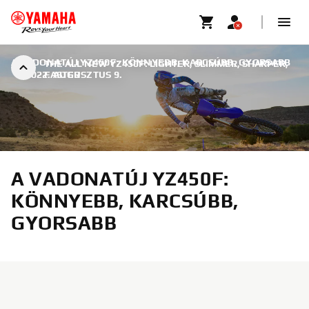
A VADONATÚJ YZ450F: KÖNNYEBB, KARCSÚBB, GYORSABB
THE ALL NEW YZ450F: LIGHTER, SLIMMER, SHARPER,
|
2022. AUGUSZTUS 9.
FASTER
A VADONATÚJ YZ450F:
KÖNNYEBB, KARCSÚBB,
GYORSABB