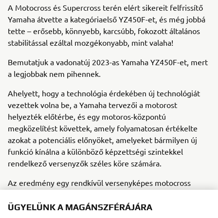
A Motocross és Supercross terén elért sikereit felfrissítő
Yamaha átvette a kategóriaelső YZ450F-et, és még jobbá
tette – erősebb, könnyebb, karcsúbb, fokozott általános
stabilitással ezáltal mozgékonyabb, mint valaha!
Bemutatjuk a vadonatúj 2023-as Yamaha YZ450F-et, mert
a legjobbak nem pihennek.
Ahelyett, hogy a technológia érdekében új technológiát
vezettek volna be, a Yamaha tervezői a motorost
helyezték előtérbe, és egy motoros-központú
megközelítést követtek, amely folyamatosan értékelte
azokat a potenciális előnyöket, amelyeket bármilyen új
funkció kínálna a különböző képzettségi szintekkel
rendelkező versenyzők széles köre számára.
Az eredmény egy rendkívül versenyképes motocross
kerékpár, amely gyors és szórakoztató egyben.
ÜGYELÜNK A MAGÁNSZFÉRÁJÁRA
Bármely típusú pályán motorozik – legyen a versenyző,