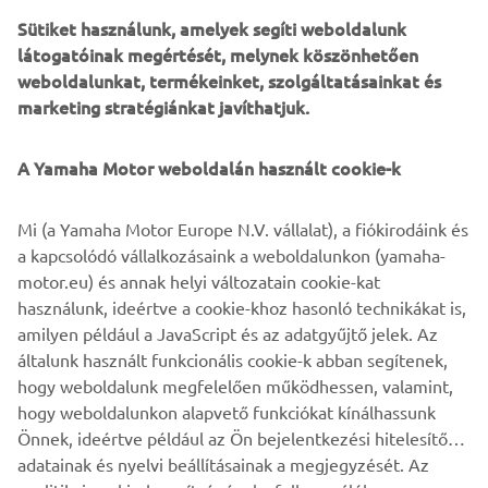
tapasztalt profi vagy hétvégi versenyző. A könnyebb és
Sütiket használunk, amelyek segíti weboldalunk
erősebb új motorral, valamint az új fejlesztésű, könnyű
látogatóinak megértését, melynek köszönhetően
alvázzal és a teljesen új, ergonomikus karosszériával
weboldalunkat, termékeinket, szolgáltatásainkat és
felszerelt, 5%-kal nagyobb teljesítményt produkáló ; tele
marketing stratégiánkat javíthatjuk.
tankkal mindössze 109 kg tömegű új 2023-as YZ450F
jelentős előrelépés a Yamaha zászlóshajó motocross gépe
A Yamaha Motor weboldalán használt cookie-k
számára.
A gyári versenymotorok megjelenése által ihletett 2023-
Mi (a Yamaha Motor Europe N.V. vállalat), a fiókirodáink és
as YZ450F az YZ450F Monster Energy Yamaha Racing
a kapcsolódó vállalkozásaink a weboldalunkon (yamaha-
verzióban is megtalálható.
motor.eu) és annak helyi változatain cookie-kat
használunk, ideértve a cookie-khoz hasonló technikákat is,
amilyen például a JavaScript és az adatgyűjtő jelek. Az
általunk használt funkcionális cookie-k abban segítenek,
DISCOVER THE YZ450F
hogy weboldalunk megfelelően működhessen, valamint,
hogy weboldalunkon alapvető funkciókat kínálhassunk
Önnek, ideértve például az Ön bejelentkezési hitelesítő
adatainak és nyelvi beállításainak a megjegyzését. Az