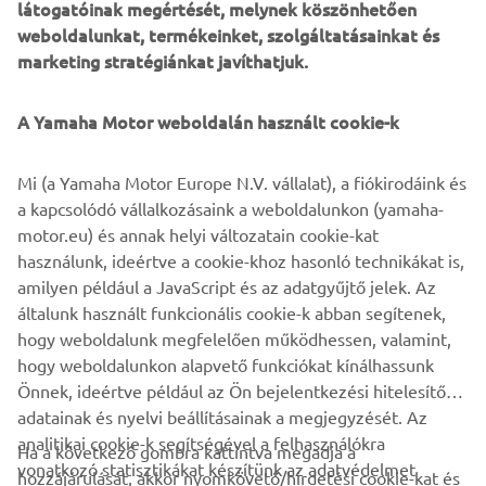
látogatóinak megértését, melynek köszönhetően
Stylish, functional and elegant, Yamaha’s exquisite new
weboldalunkat, termékeinket, szolgáltatásainkat és
REVS Collection introduces a new-look contemporary
marketing stratégiánkat javíthatjuk.
fashion for active lifestyles. Debuting at the EICMA show
and with limited stock in the Yamaha shop during EICMA,
you can get exclusive first access to the new range of
A Yamaha Motor weboldalán használt cookie-k
casual apparel that captures the spirit of Yamaha’s past,
present and future. The full collection range, including
Mi (a Yamaha Motor Europe N.V. vállalat), a fiókirodáink és
Sport Heritage, Hyper Naked, Sport Scooter and others
a kapcsolódó vállalkozásaink a weboldalunkon (yamaha-
will arrive at the official Yamaha dealer and online at the
motor.eu) és annak helyi változatain cookie-kat
end of November.
használunk, ideértve a cookie-khoz hasonló technikákat is,
amilyen például a JavaScript és az adatgyűjtő jelek. Az
általunk használt funkcionális cookie-k abban segítenek,
hogy weboldalunk megfelelően működhessen, valamint,
hogy weboldalunkon alapvető funkciókat kínálhassunk
1
/
1
Önnek, ideértve például az Ön bejelentkezési hitelesítő
adatainak és nyelvi beállításainak a megjegyzését. Az
analitikai cookie-k segítségével a felhasználókra
Ha a következő gombra kattintva megadja a
vonatkozó statisztikákat készítünk az adatvédelmet
hozzájárulását, akkor nyomkövető/hirdetési cookie-kat és