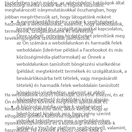
VÁLLALATI
tiszteletben tartó módon, az adatvédelmi hatóságok által
közösségi média cookie-kat is fogunk használni:
meghatározott iránymutatásokkal összhangban, hogy
jobban megérthessük azt, hogy látogatóink miként
B2B
A nyomkövető/hirdetési cookie-k segítségével a
használják a weboldalunkat, valamint, hogy weboldalunk,
termékeinkkel és a szolgáltatásainkkal kapcsolatos,
termékeink, szolgáltatásaink és marketing
TÖBB YAMAHA
Önre szabott, releváns hirdetéseket jelenítünk meg
tevékenységeink színvonalát javíthassuk.
az Ön számára a weboldalunkon és harmadik felek
weboldalain (ideértve például a Facebookot és más
TÁMOGATÁS
közösségimédia-platformokat) az Önnek a
weboldalunkon tanúsított böngészési viselkedése
(például: megtekintett termékek és szolgáltatások, a
HÍRLEVÉL
bevásárlókosárba tett tételek, vagy megvásárolt
Legyél az elsők között, aki a legújabb ajánlatokról, különleges
tételek) és harmadik felek weboldalain tanúsított
eseményekről, újdonságokról stb. értesül.
böngészési viselkedése, valamint az abból
Ha weboldalunk összes funkcióját szeretné élvezni, és az
kikövetkeztethető érdeklődési körei alapján.
Ön érdeklődési körének megfelelő ajánlatokat és
A közösségi média cookie-k segítségével
hirdetéseket szeretne látni, akkor kérjük, hogy az
lehetőséget kínálunk arra, hogy igény szerint
elfogadási gombra kattintva fogadja el a
ELŐFIZETÉS
videókat tekinthessen meg a weboldalunkon
nyomkövető/hirdetési és a közösségi média cookie-k
(például a YouTube platform segítségével), valamint,
használatát. Ha ezeknek a típusú cookie-knak a