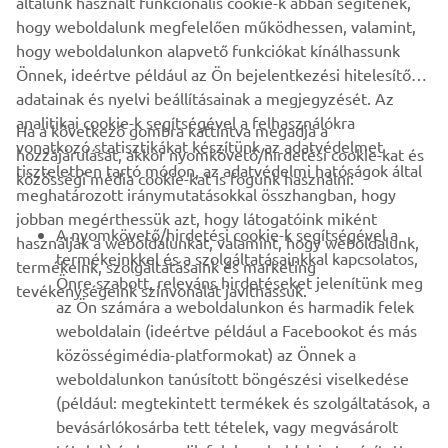
általunk használt funkcionális cookie-k abban segítenek,
YFM90R »
hogy weboldalunk megfelelően működhessen, valamint,
hogy weboldalunkon alapvető funkciókat kínálhassunk
Önnek, ideértve például az Ön bejelentkezési hitelesítő
adatainak és nyelvi beállításainak a megjegyzését. Az
analitikai cookie-k segítségével a felhasználókra
Ha a következő gombra kattintva megadja a
vonatkozó statisztikákat készítünk az adatvédelmet
hozzájárulását, akkor nyomkövető/hirdetési cookie-kat és
VÁLLALATI
tiszteletben tartó módon, az adatvédelmi hatóságok által
közösségi média cookie-kat is fogunk használni:
meghatározott iránymutatásokkal összhangban, hogy
jobban megérthessük azt, hogy látogatóink miként
B2B
A nyomkövető/hirdetési cookie-k segítségével a
használják a weboldalunkat, valamint, hogy weboldalunk,
termékeinkkel és a szolgáltatásainkkal kapcsolatos,
termékeink, szolgáltatásaink és marketing
TÖBB YAMAHA
Önre szabott, releváns hirdetéseket jelenítünk meg
tevékenységeink színvonalát javíthassuk.
az Ön számára a weboldalunkon és harmadik felek
weboldalain (ideértve például a Facebookot és más
TÁMOGATÁS
közösségimédia-platformokat) az Önnek a
weboldalunkon tanúsított böngészési viselkedése
(például: megtekintett termékek és szolgáltatások, a
HÍRLEVÉL
bevásárlókosárba tett tételek, vagy megvásárolt
Legyél az elsők között, aki a legújabb ajánlatokról, különleges