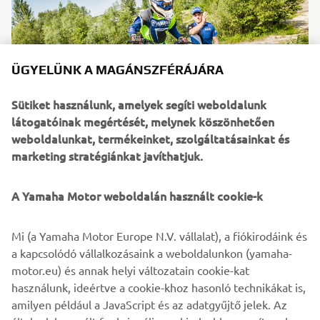
ÜGYELÜNK A MAGÁNSZFÉRÁJÁRA
Sütiket használunk, amelyek segíti weboldalunk
látogatóinak megértését, melynek köszönhetően
weboldalunkat, termékeinket, szolgáltatásainkat és
marketing stratégiánkat javíthatjuk.
Az YFM90R teljesítménye számos olyan jellemzővel
A Yamaha Motor weboldalán használt cookie-k
egészül ki, melyek biztosítják a gondtalan használatot. Egy
egyszerű CDI-modul állítja a motor teljesítményét a
különböző szintű vezetési képességekhez, a
Mi (a Yamaha Motor Europe N.V. vállalat), a fiókirodáink és
kormányrúdon található rögzítőfék pedig gondoskodik
a kapcsolódó vállalkozásaink a weboldalunkon (yamaha-
róla, hogy az YFM90R ott is maradjon, ahol utoljára
motor.eu) és annak helyi változatain cookie-kat
hagyta. A teljesen automata sebességváltó még inkább
használunk, ideértve a cookie-khoz hasonló technikákat is,
megkönnyíti a vezetést, továbbá ez az, ami miatt az
amilyen például a JavaScript és az adatgyűjtő jelek. Az
YFM90R a gyermekek quadja, de a felnőttek is kedvelik.