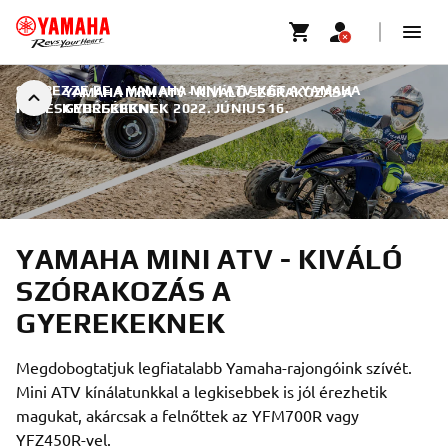
SZEREZZE BE A YAMAHA MINI ATV-KET A YAMAHA
YAMAHA MINI ATV - KIVÁLÓ SZÓRAKOZÁS A
KERESKEDÉSÉBEN!
GYEREKEKNEK
|
2022. JÚNIUS 16.
YAMAHA MINI ATV - KIVÁLÓ
SZÓRAKOZÁS A
GYEREKEKNEK
Megdobogtatjuk legfiatalabb Yamaha-rajongóink szívét.
Mini ATV kínálatunkkal a legkisebbek is jól érezhetik
magukat, akárcsak a felnőttek az YFM700R vagy
YFZ450R-vel.