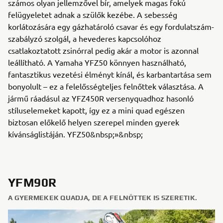
számos olyan jellemzővel bír, amelyek magas fokú
felügyeletet adnak a szülők kezébe. A sebesség
korlátozására egy gázhatároló csavar és egy fordulatszám-
szabályzó szolgál, a hevederes kapcsolóhoz
csatlakoztatott zsinórral pedig akár a motor is azonnal
leállítható. A Yamaha YFZ50 könnyen használható,
fantasztikus vezetési élményt kínál, és karbantartása sem
bonyolult – ez a felelősségteljes felnőttek választása. A
jármű ráadásul az YFZ450R versenyquadhoz hasonló
stíluselemeket kapott, így ez a mini quad egészen
biztosan előkelő helyen szerepel minden gyerek
kívánságlistáján. YFZ50&nbsp;»&nbsp;
YFM90R
A GYERMEKEK QUADJA, DE A FELNŐTTEK IS SZERETIK.