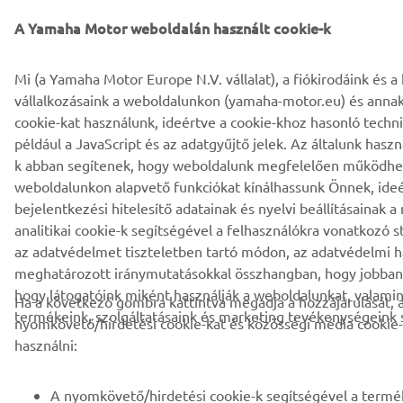
Privacy Policy
Cookies
Feltételek és feltételek
A Yamaha Motor weboldalán használt cookie-k
Mi (a Yamaha Motor Europe N.V. vállalat), a fiókirodáink és a
vállalkozásaink a weboldalunkon (yamaha-motor.eu) és annak 
cookie-kat használunk, ideértve a cookie-khoz hasonló techni
például a JavaScript és az adatgyűjtő jelek. Az általunk haszn
k abban segítenek, hogy weboldalunk megfelelően működhes
weboldalunkon alapvető funkciókat kínálhassunk Önnek, ideé
bejelentkezési hitelesítő adatainak és nyelvi beállításainak 
analitikai cookie-k segítségével a felhasználókra vonatkozó s
az adatvédelmet tiszteletben tartó módon, az adatvédelmi h
meghatározott iránymutatásokkal összhangban, hogy jobban
hogy látogatóink miként használják a weboldalunkat, valami
Ha a következő gombra kattintva megadja a hozzájárulását, 
termékeink, szolgáltatásaink és marketing tevékenységeink s
nyomkövető/hirdetési cookie-kat és közösségi média cookie-
használni:
A nyomkövető/hirdetési cookie-k segítségével a termé