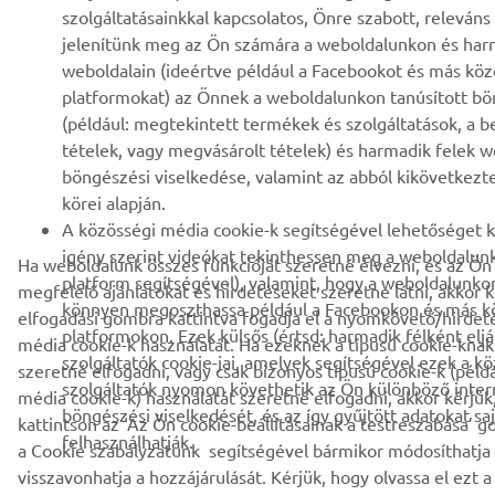
szolgáltatásainkkal kapcsolatos, Önre szabott, releváns
jelenítünk meg az Ön számára a weboldalunkon és har
weboldalain (ideértve például a Facebookot és más kö
platformokat) az Önnek a weboldalunkon tanúsított bö
(például: megtekintett termékek és szolgáltatások, a b
tételek, vagy megvásárolt tételek) és harmadik felek w
böngészési viselkedése, valamint az abból kikövetkezt
körei alapján.
A közösségi média cookie-k segítségével lehetőséget k
igény szerint videókat tekinthessen meg a weboldalun
Ha weboldalunk összes funkcióját szeretné élvezni, és az Ön
platform segítségével), valamint, hogy a weboldalunkon
megfelelő ajánlatokat és hirdetéseket szeretne látni, akkor k
könnyen megoszthassa például a Facebookon és más k
elfogadási gombra kattintva fogadja el a nyomkövető/hirdeté
platformokon. Ezek külsős (értsd: harmadik félként elj
média cookie-k használatát. Ha ezeknek a típusú cookie-kna
szolgáltatók cookie-jai, amelyek segítségével ezek a k
szeretné elfogadni, vagy csak bizonyos típusú cookie-k (példá
szolgáltatók nyomon követhetik az Ön különböző inter
média cookie-k) használatát szeretné elfogadni, akkor kérjük
böngészési viselkedését, és az így gyűjtött adatokat saj
kattintson az ‘Az Ön cookie-beállításainak a testreszabása’ g
felhasználhatják.
a Cookie szabályzatunk segítségével bármikor módosíthatja a 
visszavonhatja a hozzájárulását. Kérjük, hogy olvassa el ezt 