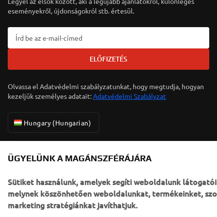
Legyél az elsők között, aki a legújabb ajánlatokról, különleges
eseményekről, újdonságokról stb. értesül.
ELŐFIZETÉS
Olvassa el Adatvédelmi szabályzatunkat, hogy megtudja, hogyan
kezeljük személyes adatait:
Adatvédelmi Szabályzat
Hungary (Hungarian)
ÜGYELÜNK A MAGÁNSZFÉRÁJÁRA
Sütiket használunk, amelyek segíti weboldalunk látogató
© Copyright - 2026 Yamaha Motor Europe N.V. - All Rights
melynek köszönhetően weboldalunkat, termékeinket, szol
Reserved
marketing stratégiánkat javíthatjuk.