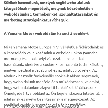
Sütiket használunk, amelyek segíti weboldalunk
látogatóinak megértését, melynek köszönhetően
weboldalunkat, termékeinket, szolgáltatásainkat és
marketing stratégiánkat javíthatjuk.
A Yamaha Motor weboldalán használt cookie-k
Mi (a Yamaha Motor Europe N.V. vállalat), a fiókirodáink és
a kapcsolódó vállalkozásaink a weboldalunkon (yamaha-
motor.eu) és annak helyi változatain cookie-kat
használunk, ideértve a cookie-khoz hasonló technikákat is,
amilyen például a JavaScript és az adatgyűjtő jelek. Az
általunk használt funkcionális cookie-k abban segítenek,
Cellulose nanofiber reinforced resin Cellenpia Plas®
hogy weboldalunk megfelelően működhessen, valamint,
hogy weboldalunkon alapvető funkciókat kínálhassunk
Önnek, ideértve például az Ön bejelentkezési hitelesítő
adatainak és nyelvi beállításainak a megjegyzését. Az
analitikai cookie-k segítségével a felhasználókra
Ha a következő gombra kattintva megadja a