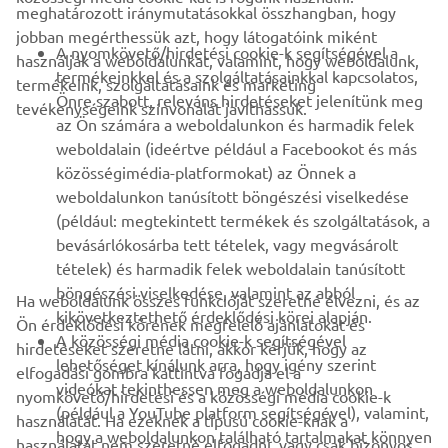
meghatározott iránymutatásokkal összhangban, hogy
jobban megérthessük azt, hogy látogatóink miként
B2B
A nyomkövető/hirdetési cookie-k segítségével a
használják a weboldalunkat, valamint, hogy weboldalunk,
termékeinkkel és a szolgáltatásainkkal kapcsolatos,
termékeink, szolgáltatásaink és marketing
TÖBB YAMAHA
Önre szabott, releváns hirdetéseket jelenítünk meg
tevékenységeink színvonalát javíthassuk.
az Ön számára a weboldalunkon és harmadik felek
weboldalain (ideértve például a Facebookot és más
TÁMOGATÁS
közösségimédia-platformokat) az Önnek a
weboldalunkon tanúsított böngészési viselkedése
(például: megtekintett termékek és szolgáltatások, a
HÍRLEVÉL
bevásárlókosárba tett tételek, vagy megvásárolt
Legyél az elsők között, aki a legújabb ajánlatokról, különleges
tételek) és harmadik felek weboldalain tanúsított
eseményekről, újdonságokról stb. értesül.
böngészési viselkedése, valamint az abból
Ha weboldalunk összes funkcióját szeretné élvezni, és az
kikövetkeztethető érdeklődési körei alapján.
Ön érdeklődési körének megfelelő ajánlatokat és
A közösségi média cookie-k segítségével
hirdetéseket szeretne látni, akkor kérjük, hogy az
lehetőséget kínálunk arra, hogy igény szerint
elfogadási gombra kattintva fogadja el a
ELŐFIZETÉS
videókat tekinthessen meg a weboldalunkon
nyomkövető/hirdetési és a közösségi média cookie-k
(például a YouTube platform segítségével), valamint,
használatát. Ha ezeknek a típusú cookie-knak a
hogy a weboldalunkon található tartalmakat könnyen
Olvassa el Adatvédelmi szabályzatunkat, hogy megtudja, hogyan
használatát nem szeretné elfogadni, vagy csak bizonyos