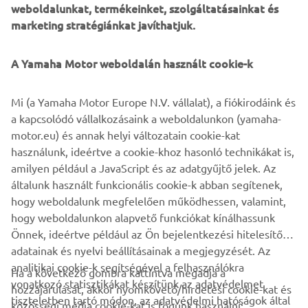
weboldalunkat, termékeinket, szolgáltatásainkat és
Alteria has brought the perfect inspiration to combine her
marketing stratégiánkat javíthatjuk.
rocky style with Yamaha’s youngest Faster Son, the
XSR125.
A Yamaha Motor weboldalán használt cookie-k
Mi (a Yamaha Motor Europe N.V. vállalat), a fiókirodáink és
a kapcsolódó vállalkozásaink a weboldalunkon (yamaha-
.
motor.eu) és annak helyi változatain cookie-kat
használunk, ideértve a cookie-khoz hasonló technikákat is,
amilyen például a JavaScript és az adatgyűjtő jelek. Az
általunk használt funkcionális cookie-k abban segítenek,
XSR125 IMPERFECT LIFE
hogy weboldalunk megfelelően működhessen, valamint,
hogy weboldalunkon alapvető funkciókat kínálhassunk
Önnek, ideértve például az Ön bejelentkezési hitelesítő
adatainak és nyelvi beállításainak a megjegyzését. Az
analitikai cookie-k segítségével a felhasználókra
Ha a következő gombra kattintva megadja a
vonatkozó statisztikákat készítünk az adatvédelmet
hozzájárulását, akkor nyomkövető/hirdetési cookie-kat és
VÁLLALATI
tiszteletben tartó módon, az adatvédelmi hatóságok által
közösségi média cookie-kat is fogunk használni: