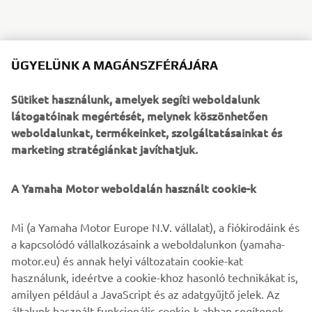
Positioned as Yamaha’s lake racer and speed machine, the
ÜGYELÜNK A MAGÁNSZFÉRÁJÁRA
iconic Sidewinder SRX LE EPS is back in 2024 paying
homage to the 1980 SRX with limited-edition heritage
Sütiket használunk, amelyek segíti weboldalunk
colour and graphics. Sporting Nebura Gold and black
látogatóinak megértését, melynek köszönhetően
limited-edition heritage colourway, complemented by
weboldalunkat, termékeinket, szolgáltatásainkat és
sporty red graphics, lovers of this legendary snowmobile
marketing stratégiánkat javíthatjuk.
will love the sheer pace and hard acceleration that delivers
the ultimate hit on the snow.
A Yamaha Motor weboldalán használt cookie-k
Check out Yamaha’s 2024 Sidewinder SRX LE EPS and
discover the new lineup for the 2024 snow season. For
Mi (a Yamaha Motor Europe N.V. vállalat), a fiókirodáink és
details on availability in your area, contact your local
a kapcsolódó vállalkozásaink a weboldalunkon (yamaha-
dealer.
motor.eu) és annak helyi változatain cookie-kat
használunk, ideértve a cookie-khoz hasonló technikákat is,
amilyen például a JavaScript és az adatgyűjtő jelek. Az
általunk használt funkcionális cookie-k abban segítenek,