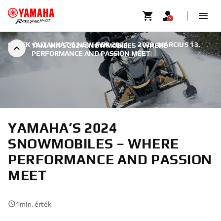
CHECK OUT WHAT’S NEW FOR 2024
|
2023. MÁRCIUS 13.
YAMAHA’S 2024 SNOWMOBILES – WHERE
PERFORMANCE AND PASSION MEET
YAMAHA’S 2024
SNOWMOBILES – WHERE
PERFORMANCE AND PASSION
MEET
1
min. érték