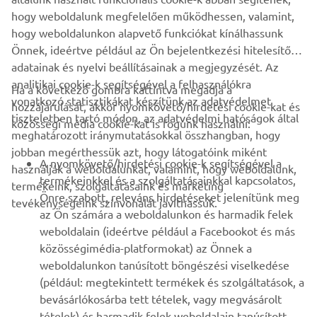
DISCOVER THE FULL RANGE
hogy weboldalunk megfelelően működhessen, valamint,
hogy weboldalunkon alapvető funkciókat kínálhassunk
Önnek, ideértve például az Ön bejelentkezési hitelesítő
adatainak és nyelvi beállításainak a megjegyzését. Az
analitikai cookie-k segítségével a felhasználókra
Ha a következő gombra kattintva megadja a
vonatkozó statisztikákat készítünk az adatvédelmet
hozzájárulását, akkor nyomkövető/hirdetési cookie-kat és
VÁLLALATI
tiszteletben tartó módon, az adatvédelmi hatóságok által
közösségi média cookie-kat is fogunk használni:
meghatározott iránymutatásokkal összhangban, hogy
jobban megérthessük azt, hogy látogatóink miként
B2B
A nyomkövető/hirdetési cookie-k segítségével a
használják a weboldalunkat, valamint, hogy weboldalunk,
termékeinkkel és a szolgáltatásainkkal kapcsolatos,
termékeink, szolgáltatásaink és marketing
TÖBB YAMAHA
Önre szabott, releváns hirdetéseket jelenítünk meg
tevékenységeink színvonalát javíthassuk.
az Ön számára a weboldalunkon és harmadik felek
weboldalain (ideértve például a Facebookot és más
TÁMOGATÁS
közösségimédia-platformokat) az Önnek a
weboldalunkon tanúsított böngészési viselkedése
(például: megtekintett termékek és szolgáltatások, a
HÍRLEVÉL
bevásárlókosárba tett tételek, vagy megvásárolt
Legyél az elsők között, aki a legújabb ajánlatokról, különleges
tételek) és harmadik felek weboldalain tanúsított