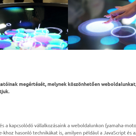
ogatóinak megértését, melynek köszönhetően weboldalunkat
tjuk.
TÖBB YAMAHA
TÁMOGATÁS
k és a kapcsolódó vállalkozásaink a weboldalunkon (yamaha-moto
ie-khoz hasonló technikákat is, amilyen például a JavaScript és 