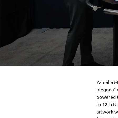
Yamaha Mot
plegona” 
powered t
to 12th No
artwork wi