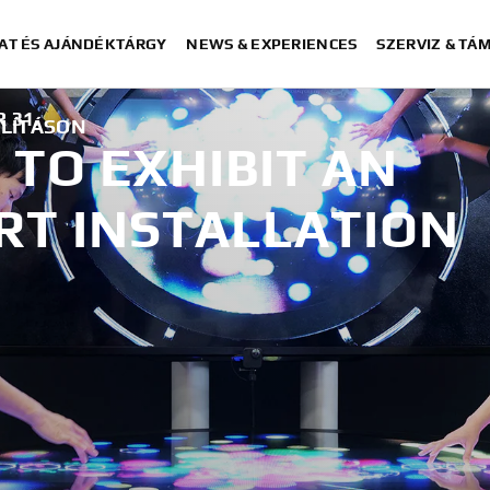
AT ÉS AJÁNDÉKTÁRGY
NEWS & EXPERIENCES
SZERVIZ & TÁ
 31.
LLÍTÁSON
TO EXHIBIT AN
RT INSTALLATION