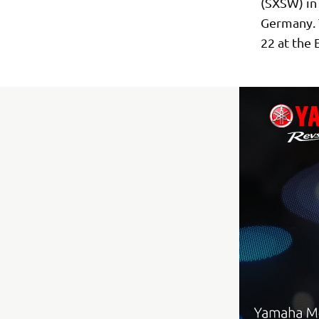
(SXSW) in 
Germany. T
22 at the