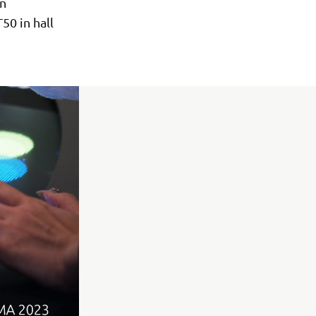
in
50 in hall