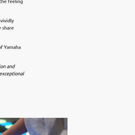
 the feeling
vividly
y share
 of Yamaha
ion and
exceptional