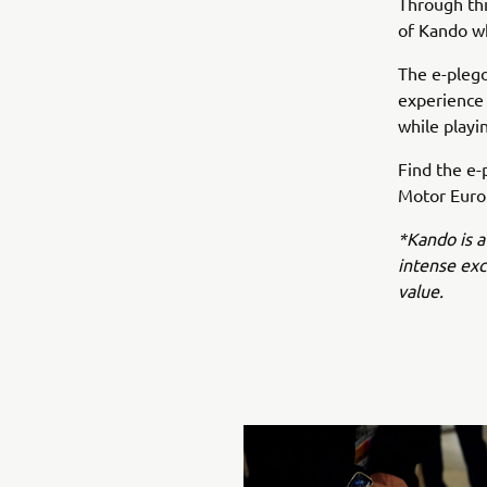
Through this
of Kando wh
The e-plego
experience
while playi
Find the e-
Motor Europ
*Kando is a
intense ex
value.