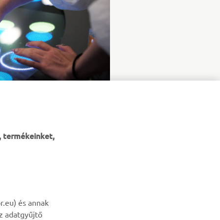
, termékeinket,
HÍRLEVÉL
r.eu) és annak
az adatgyűjtő
Legyél az elsők között, aki a legújabb ajánlatokról, különleges