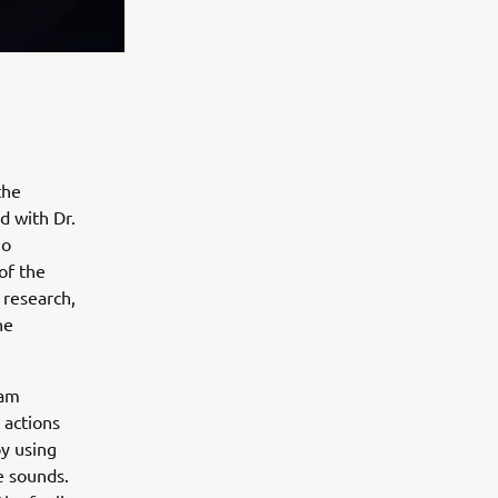
the
d with Dr.
jo
of the
 research,
he
eam
 actions
y using
e sounds.