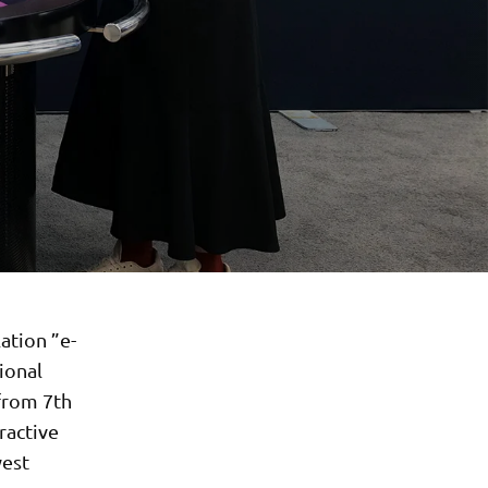
ation ”e-
ional
from 7th
ractive
west