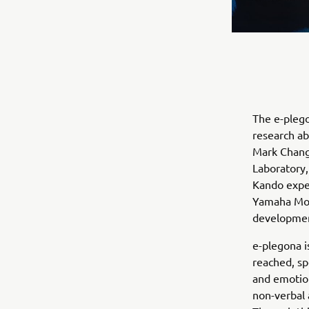
The e-plego
research ab
Mark Changi
Laboratory,
Kando exper
Yamaha Mot
development
e-plegona i
reached, sp
and emotion
non-verbal 