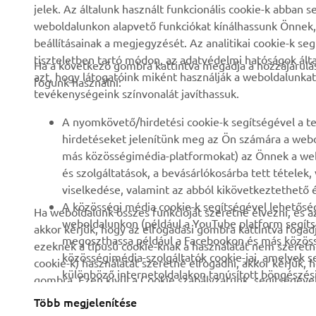
Rólunk
eBike rendszerek
jelek. Az általunk használt funkcionális cookie-k abba
weboldalunkon alapvető funkciókat kínálhassunk Önnek, i
Hírek és Promóciók
Hatóságok
beállításainak a megjegyzését. Az analitikai cookie-k se
Események
Könnyű járművek
tiszteletben tartó módon, az adatvédelmi hatóságok ál
Ha a következő gombra kattintva megadja a hozzájárulás
azt, hogy látogatóink miként használják a weboldalunkat
Sajtó
Gyors beavatkozók
fogunk használni:
tevékenységeink színvonalát javíthassuk.
Brosúrák
Motoros iskola
A nyomkövető/hirdetési cookie-k segítségével a te
Munka a Yamahánál
Robotics
hirdetéseket jelenítünk meg az Ön számára a webo
Legyen kereskedő
Partnerségek
más közösségimédia-platformokat) az Önnek a web
és szolgáltatások, a bevásárlókosárba tett tételek
Emberi jogi szabályzat
Műszaki információk
viselkedése, valamint az abból kikövetkeztethető é
független szervizeknek
Fenntarthatósági
A közösségi média cookie-k segítségével lehetőség
Ha weboldalunk összes funkcióját szeretné élvezni, és a
alapirányelv
Yamalube Safety Data
weboldalunkon (például a YouTube platform segíts
akkor kérjük, hogy az elfogadási gombra kattintva fogad
Sheets
megoszthassa például a Facebookon és más közössé
ezeknek a típusú cookie-knak a használatát nem szeretné
Bejelentés elküldése
közösségimédia-szolgáltatók cookie-jai, amelyek 
cookie-k) használatát szeretné elfogadni, akkor kérjük, 
különböző internetoldalakon tanúsított böngészési v
gombra. Ezen kívül a Cookie szabályzatunk segítségével 
Kérjük, hogy olvassa el ezt a
Cookie szabályzatot
, hisze
Több megjelenítése
Hungary (Hungarian)
módjáról.