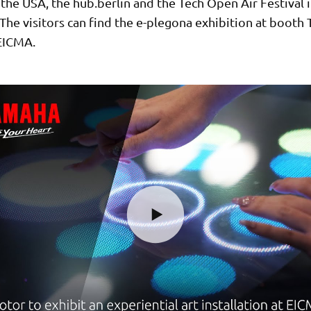
the USA, the hub.berlin and the Tech Open Air Festival 
he visitors can find the e-plegona exhibition at booth T
 EICMA.