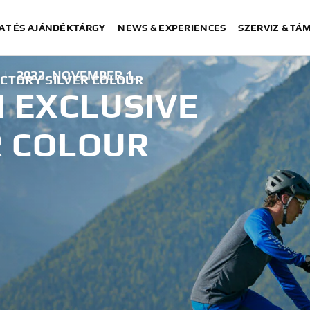
AT ÉS AJÁNDÉKTÁRGY
NEWS & EXPERIENCES
SZERVIZ & TÁ
|
2023. NOVEMBER 1.
ACTORY SILVER COLOUR
N EXCLUSIVE
R COLOUR