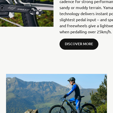
cadence for strong performanc
sandy or muddy terrain. Yam
technology delivers instant p
slightest pedal input – and sp
and freewheels give a lightwe
when pedalling over 25km/h.
DISCOVER MORE