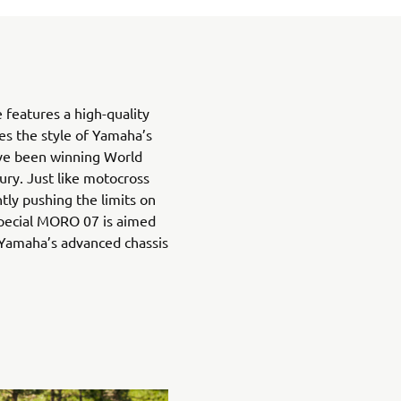
 features a high-quality
oes the style of Yamaha’s
ve been winning World
ury. Just like motocross
tly pushing the limits on
 special MORO 07 is aimed
Yamaha’s advanced chassis