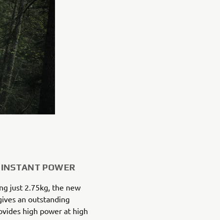
R INSTANT POWER
g just 2.75kg, the new
gives an outstanding
ovides high power at high