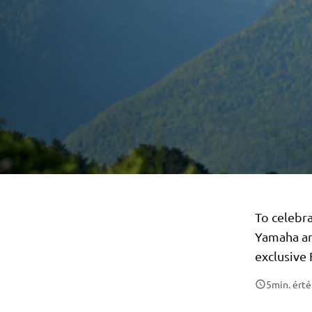
To celebra
Yamaha an
exclusive 
5
min. érté