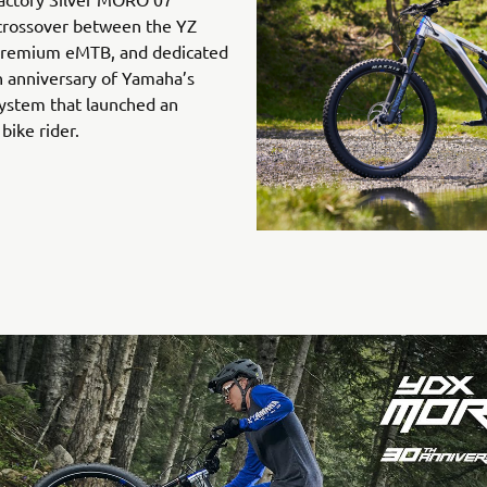
 crossover between the YZ
 premium eMTB, and dedicated
h anniversary of Yamaha’s
ystem that launched an
bike rider.