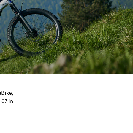
eBike,
 07 in