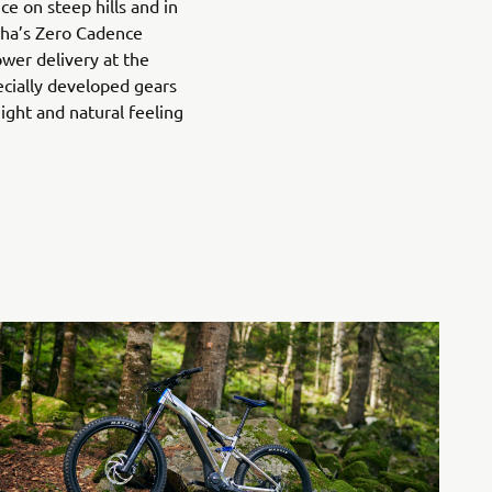
e on steep hills and in
aha’s Zero Cadence
ower delivery at the
ecially developed gears
ight and natural feeling