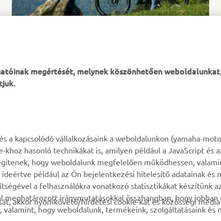
ogatóinak megértését, melynek köszönhetően weboldalunkat
tjuk.
TÖBB YAMAHA
TÁMOGATÁS
k és a kapcsolódó vállalkozásaink a weboldalunkon (yamaha-moto
ie-khoz hasonló technikákat is, amilyen például a JavaScript és 
MyYamaha
Alkatrész katalógus
n segítenek, hogy weboldalunk megfelelően működhessen, valami
deértve például az Ön bejelentkezési hitelesítő adatainak és n
Yamaha Music
Karbantartásra vonatkozó
gítségével a felhasználókra vonatkozó statisztikákat készítünk 
foglalás
Yamaha Racing
tal meghatározott iránymutatásokkal összhangban, hogy jobba
át, akkor nyomkövető/hirdetési cookie-kat és közösségi média 
Márkakereskedő kereső
, valamint, hogy weboldalunk, termékeink, szolgáltatásaink és
Yamaha Motor Global