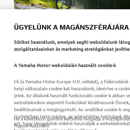
ÜGYELÜNK A MAGÁNSZFÉRÁJÁRA
Sütiket használunk, amelyek segíti weboldalunk lát
szolgáltatásainkat és marketing stratégiánkat javítha
A Yamaha Motor weboldalán használt cookie-k
VÁLLALATI
B2B
Mi (a Yamaha Motor Europe N.V. vállalat), a fiókirodáin
helyi változatain cookie-kat használunk, ideértve a cook
Rólunk
eBike rendszerek
jelek. Az általunk használt funkcionális cookie-k abba
weboldalunkon alapvető funkciókat kínálhassunk Önnek, i
Hírek és Promóciók
Hatóságok
beállításainak a megjegyzését. Az analitikai cookie-k se
Események
Könnyű járművek
tiszteletben tartó módon, az adatvédelmi hatóságok ál
Ha a következő gombra kattintva megadja a hozzájárulás
azt, hogy látogatóink miként használják a weboldalunkat
Sajtó
Gyors beavatkozók
fogunk használni: