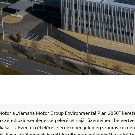
otor a „Yamaha Motor Group Environmental Plan 2050” keret
 a szén-dioxid-semlegesség elérését saját üzemeiben, beleértve
iakat is. Ezen új cél elérése érdekében jelenleg számos kezd
nk. Ilyen körülmények között kezdte meg működését az első te