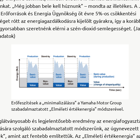
nkat. „Még jobban bele kell húznunk” – mondta az illetékes. A
 Erőforrások és Energia Ügynökség öt évre 5%-os csökkentési
éget rótt az energiagazdálkodásra kijelölt gyárakra, így a koráb
gyorsabban szeretnénk elérni a szén-dioxid-semlegességet. (J
adatok)
Erőfeszítések a „minimalizálásra” a Yamaha Motor Group
szabadalmaztatott „Elméleti értékenergia” módszerével.
eglátványosabb és legjelentősebb eredmény az energiafogyaszt
ására szolgáló szabadalmaztatott módszerünk, az úgynevezett 
k”, amint azt fentebb említettük. Az „Elméleti értékenergia” a