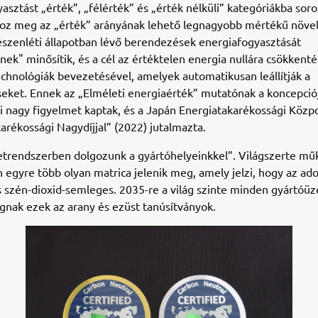
asztást „érték”, „félérték” és „érték nélküli” kategóriákba sorol
loz meg az „érték” arányának lehető legnagyobb mértékű növel
észenléti állapotban lévő berendezések energiafogyasztását
nek" minősítik, és a cél az értéktelen energia nullára csökkent
echnológiák bevezetésével, amelyek automatikusan leállítják a
eket. Ennek az „Elméleti energiaérték” mutatónak a koncepció
 nagy figyelmet kaptak, és a Japán Energiatakarékossági Közp
arékossági Nagydíjjal” (2022) jutalmazta.
etrendszerben dolgozunk a gyártóhelyeinkkel”. Világszerte m
 egyre több olyan matrica jelenik meg, amely jelzi, hogy az ado
 szén-dioxid-semleges. 2035-re a világ szinte minden gyártó
gnak ezek az arany és ezüst tanúsítványok.