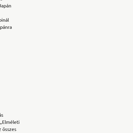
 Japán
binál
apánra
ás
„Elméleti
z összes