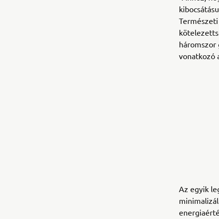
kibocsátásu
Természeti
kötelezetts
háromszor 
vonatkozó 
Az egyik l
minimalizál
energiaérté