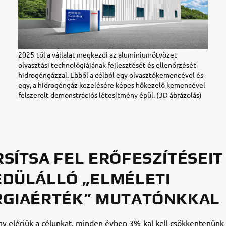
2025-től a vállalat megkezdi az alumíniumötvözet
olvasztási technológiájának fejlesztését és ellenőrzését
hidrogéngázzal. Ebből a célból egy olvasztókemencével és
egy, a hidrogéngáz kezelésére képes hőkezelő kemencével
felszerelt demonstrációs létesítmény épül. (3D ábrázolás)
SÍTSA FEL ERŐFESZÍTÉSEIT
DÜLÁLLÓ „ELMÉLETI
RGIAÉRTÉK” MUTATÓNKKAL
y elérjük a célunkat, minden évben 3%-kal kell csökkentenünk