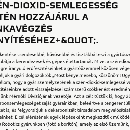
ÉN-DIOXID-SEMLEGESSÉG
TÉN HOZZÁJÁRUL A
NKAVÉGZÉS
YÍTÉSÉHEZ+&QUOT;.
kentése csendesebbé, hűvösebbé és tisztábbá teszi a gyártóü
ítja a berendezések és gépek élettartamát. Mivel a szén-diox
gre irányuló erőfeszítéseinket a gyártóüzemmel közösen vége
lljuk a gyári dolgozóktól: „Most kényelmesebb, köszönöm! Ugy
llom, hogy a gyár személyzetének a szén-dioxid-semlegessé vá
zítéseinkre adott visszajelzései számszerű csökkenést eredmén
nk Mérnöki Divíziójának vezetője. Azt a célt tűztük ki, hogy 2
arbonsemlegességet saját gyárainkban, beleértve a tengerentúl
et is, és felgyorsítjuk a dekarbonizált társadalom megvalósításá
seinket. E cél elérésének egyik lépéseként megkezdtük működé
Robotics gyárunkban (fotó a borítón), amely az első üzemünk,