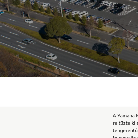
A Yamaha M
re tűzte ki
tengerentúl
felgyorsítu