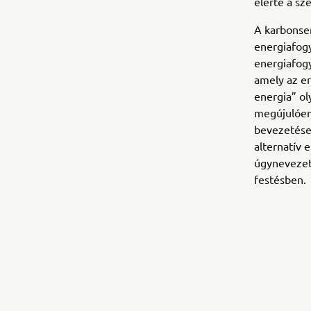
elérte a sz
A karbonse
energiafogy
energiafog
amely az er
energia” ol
megújulóen
bevezetése r
alternatív 
úgynevezet
festésben.