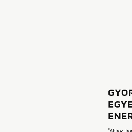
GYOR
EGYE
ENE
"Ahhoz, hog