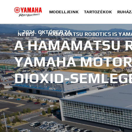
MODELLJEINK
TARTOZÉKOK
RUHÁZ
|
2024. OKTÓBER 24.
NEWS
HAMAMATSU ROBOTICS IS YAM
A HAMAMATSU R
YAMAHA MOTOR 
DIOXID-SEMLEG