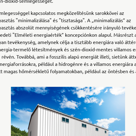
én-dioxid-semlegességet.
mlegességgel kapcsolatos megközelítésünk sarokkövei az
asztás "minimalizálása" és "tisztasága". A „minimalizálás” az
yasztás abszolút mennyiségének csökkentésére irányuló tevék
edeti "Elméleti energiaérték” koncepciónkon alapul. Másrészt a
yan tevékenység, amelynek célja a tisztább energiára való áttér
ergia-termelő létesítmények és szén-dioxid-mentes villamos e
évén. Továbbá, ami a fosszilis alapú energiát illeti, sietünk átt
energiaforrásokra, például a hidrogénre és a villamos energiára 
t magas hőmérsékletű folyamatokban, például az öntésben és 