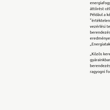
energiafogy
áttörést cé
Például a k
"értéktelen
vezérlési t
berendezés
eredményei
„Energiatak
„Közös ker
gyárainkban
berendezés
ragyogni fo