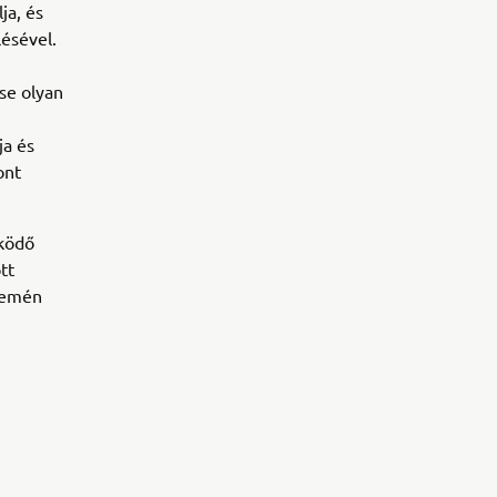
ja, és
ésével.
ése olyan
ja és
ont
űködő
tt
üzemén