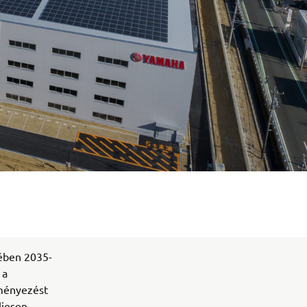
ében 2035-
 a
eményezést
ljesen