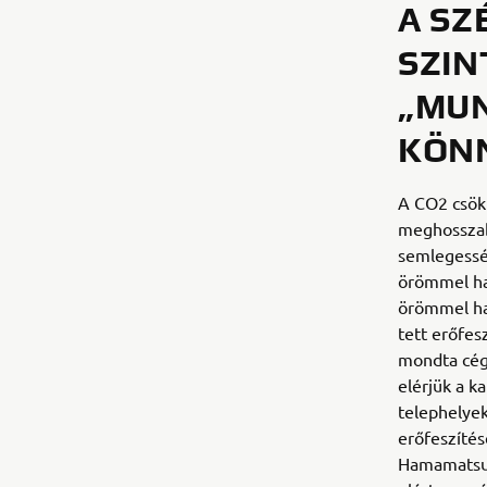
A SZ
SZIN
„MU
KÖNN
A CO2 csök
meghosszabb
semlegessé
örömmel ha
örömmel ha
tett erőfes
mondta cégü
elérjük a k
telephelyek
erőfeszíté
Hamamatsu 