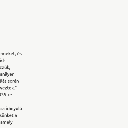
zemeket, és
id-
zzük,
anilyen
lás során
yeztek.” –
035-re
i
ra irányuló
sünket a
 amely