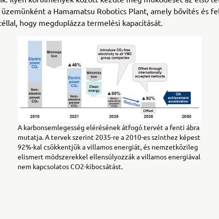
üzemünként a Hamamatsu Robotics Plant, amely bővítés és felú
a céllal, hogy megduplázza termelési kapacitását.
A karbonsemlegesség elérésének átfogó tervét a fenti ábra
mutatja. A tervek szerint 2035-re a 2010-es szinthez képest
92%-kal csökkentjük a villamos energiát, és nemzetközileg
elismert módszerekkel ellensúlyozzák a villamos energiával
nem kapcsolatos CO2-kibocsátást.