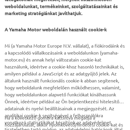
is elkészült, amelyet a tervek szerint a november végi
weboldalunkat, termékeinket, szolgáltatásainkat és
thaiföldi Motor Expo 2024-en mutatunk be.
marketing stratégiánkat javíthatjuk.
"A történet a társadalmi struktúrákon, technológián és az
A Yamaha Motor weboldalán használt cookie-k
emberek értékein alapul, amelyeket a Világépítő Bibliában
hoztunk létre 100 évvel a jövőben. Ha úgy nézed a
műsort, hogy közben elképzeled, hogyan állnak össze
Mi (a Yamaha Motor Europe N.V. vállalat), a fiókirodáink és
ezek a dolgok, akkor még érdekesebbnek találhatod" –
a kapcsolódó vállalkozásaink a weboldalunkon (yamaha-
mondja Nakamura. "Még nem látom a végét. Nézőként
motor.eu) és annak helyi változatain cookie-kat
szeretnék igazán elmerülni a világban és a történetében,
használunk, ideértve a cookie-khoz hasonló technikákat is,
amikor nézem."
amilyen például a JavaScript és az adatgyűjtő jelek. Az
általunk használt funkcionális cookie-k abban segítenek,
TUDJON MEG TÖBBET A PROJEKTRŐL
hogy weboldalunk megfelelően működhessen, valamint,
hogy weboldalunkon alapvető funkciókat kínálhassunk
Önnek, ideértve például az Ön bejelentkezési hitelesítő
adatainak és nyelvi beállításainak a megjegyzését. Az
analitikai cookie-k segítségével a felhasználókra
Ha a következő gombra kattintva megadja a
vonatkozó statisztikákat készítünk az adatvédelmet
hozzájárulását, akkor nyomkövető/hirdetési cookie-kat és
VÁLLALATI
tiszteletben tartó módon, az adatvédelmi hatóságok által