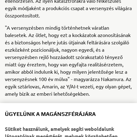
ellenőrzésen. Az ilyen katasztrófákra való felkészülés
egyik módjaként a produkciós csapat a versenyzés világára
összpontosított.
"A versenyzésben mindig történhetnek váratlan
balesetek. Az ötlet, hogy ezt a kockázatok azonosításának
és a biztonságos helyre jutás útjainak feltárására szolgáló
eszközként pozícionáljuk, nagyon egyedi, és a
versenyzésben rejlő hozzáadott szórakoztató tényező
miatt úgy éreztem, hogy van egyfajta realitásérzetem,
amikor abból indulunk ki, hogy milyen jelentősége lesz a
versenyzésnek 100 év múlva" - magyarázza Nakamura. Az
egyik sztárlovas, Amarin, az Y/AI-t vezeti, egy olyan gépet,
amely bízik az emberi lehetőségekben.
Az egyik csúcspont a realitás iránti törekvés, a jövőbeli
motor tervezése megtartja a versenyző pozícióját, mint a
ÜGYELÜNK A MAGÁNSZFÉRÁJÁRA
MotoGP "YZR-M1" gépe, míg a motor formája
egyensúlyban van a fejlett tervezés és a terméktervezés
Sütiket használunk, amelyek segíti weboldalunk
szempontjából. Az Y/AI teljes méretű koncepciómodellje
látogatóinak megértését, melynek köszönhetően