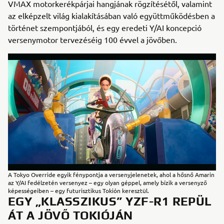
VMAX motorkerékpárjai hangjának rögzítésétől, valamint
az elképzelt világ kialakításában való együttműködésben a
történet szempontjából, és egy eredeti Y/AI koncepció
versenymotor tervezéséig 100 évvel a jövőben.
A Tokyo Override egyik fénypontja a versenyjelenetek, ahol a hősnő Amarin
az Y/AI fedélzetén versenyez – egy olyan géppel, amely bízik a versenyző
képességeiben – egy futurisztikus Tokión keresztül.
EGY „KLASSZIKUS” YZF-R1 REPÜL
ÁT A JÖVŐ TOKIÓJÁN