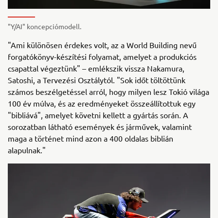
"Y/AI" koncepciómodell.
"Ami különösen érdekes volt, az a World Building nevű
forgatókönyv-készítési folyamat, amelyet a produkciós
csapattal végeztünk" – emlékszik vissza Nakamura,
Satoshi, a Tervezési Osztálytól. "Sok időt töltöttünk
számos beszélgetéssel arról, hogy milyen lesz Tokió világa
100 év múlva, és az eredményeket összeállítottuk egy
"bibliává", amelyet követni kellett a gyártás során. A
sorozatban látható események és járművek, valamint
maga a történet mind azon a 400 oldalas biblián
alapulnak."