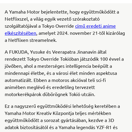
A Yamaha Motor bejelentette, hogy együttműködött a
Netflixszel, a világ egyik vezető szórakoztató
szolgáltatójával a Tokyo Override
című eredeti anime
elkészítésében
, amelyet 2024. november 21-től kizárólag
a Netflixen streamelnek.
A FUKUDA, Yusuke és Veerapatra Jinanavin által
rendezett Tokyo Override Tokióban játszódik 100 évvel a
jövőben, ahol a mesterséges intelligencia beépült a
mindennapi életbe, és a városi élet minden aspektusa
automatizált. Ebben a motoros akcióval teli sci-fi
animében meglévő és eredetileg tervezett
motorkerékpárok dübörögnek Tokió utcáin.
Ez a nagyszerű együttműködési lehetőség keretében a
Yamaha Motor Kreatív Központja teljes mértékben
együttműködött a sorozat gyártásában, kezdve a 3D
adatok biztosításától és a Yamaha legendás YZF-R1 és