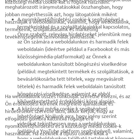
közösségi média cookie-kat is fogunk használni:
meghatározott iránymutatásokkal összhangban, hogy
jobban megérthessük azt, hogy látogatóink miként
B2B
A nyomkövető/hirdetési cookie-k segítségével a
használják a weboldalunkat, valamint, hogy weboldalunk,
termékeinkkel és a szolgáltatásainkkal kapcsolatos,
termékeink, szolgáltatásaink és marketing
TÖBB YAMAHA
Önre szabott, releváns hirdetéseket jelenítünk meg
tevékenységeink színvonalát javíthassuk.
az Ön számára a weboldalunkon és harmadik felek
weboldalain (ideértve például a Facebookot és más
TÁMOGATÁS
közösségimédia-platformokat) az Önnek a
weboldalunkon tanúsított böngészési viselkedése
(például: megtekintett termékek és szolgáltatások, a
HÍRLEVÉL
bevásárlókosárba tett tételek, vagy megvásárolt
Legyél az elsők között, aki a legújabb ajánlatokról, különleges
tételek) és harmadik felek weboldalain tanúsított
eseményekről, újdonságokról stb. értesül.
böngészési viselkedése, valamint az abból
Ha weboldalunk összes funkcióját szeretné élvezni, és az
kikövetkeztethető érdeklődési körei alapján.
Ön érdeklődési körének megfelelő ajánlatokat és
A közösségi média cookie-k segítségével
hirdetéseket szeretne látni, akkor kérjük, hogy az
lehetőséget kínálunk arra, hogy igény szerint
elfogadási gombra kattintva fogadja el a
ELŐFIZETÉS
videókat tekinthessen meg a weboldalunkon
nyomkövető/hirdetési és a közösségi média cookie-k
(például a YouTube platform segítségével), valamint,
használatát. Ha ezeknek a típusú cookie-knak a
hogy a weboldalunkon található tartalmakat könnyen