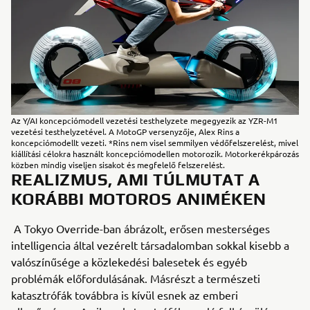
Az Y/AI koncepciómodell vezetési testhelyzete megegyezik az YZR-M1
vezetési testhelyzetével. A MotoGP versenyzője, Alex Rins a
koncepciómodellt vezeti. *Rins nem visel semmilyen védőfelszerelést, mivel
kiállítási célokra használt koncepciómodellen motorozik. Motorkerékpározás
közben mindig viseljen sisakot és megfelelő felszerelést.
REALIZMUS, AMI TÚLMUTAT A
KORÁBBI MOTOROS ANIMÉKEN
A Tokyo Override-ban ábrázolt, erősen mesterséges
intelligencia által vezérelt társadalomban sokkal kisebb a
valószínűsége a közlekedési balesetek és egyéb
problémák előfordulásának. Másrészt a természeti
katasztrófák továbbra is kívül esnek az emberi