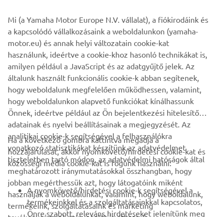
Mi (a Yamaha Motor Europe N.V. vállalat), a fiókirodáink és
Utazási tartozékaink a praktikus dizájnt intelligens
a kapcsolódó vállalkozásaink a weboldalunkon (yamaha-
technológiával ötvözik.
motor.eu) és annak helyi változatain cookie-kat
használunk, ideértve a cookie-khoz hasonló technikákat is,
Tökéletes választás mindazoknak, akik útközben is
amilyen például a JavaScript és az adatgyűjtő jelek. Az
szeretnek önállóak maradni és kapcsolatban lenni – akár
általunk használt funkcionális cookie-k abban segítenek,
egynapos kirándulásról, akár hosszabb túráról van szó.
hogy weboldalunk megfelelően működhessen, valamint,
hogy weboldalunkon alapvető funkciókat kínálhassunk
Önnek, ideértve például az Ön bejelentkezési hitelesítő
adatainak és nyelvi beállításainak a megjegyzését. Az
analitikai cookie-k segítségével a felhasználókra
Ha a következő gombra kattintva megadja a
vonatkozó statisztikákat készítünk az adatvédelmet
hozzájárulását, akkor nyomkövető/hirdetési cookie-kat és
VÁLLALATI
tiszteletben tartó módon, az adatvédelmi hatóságok által
közösségi média cookie-kat is fogunk használni:
meghatározott iránymutatásokkal összhangban, hogy
B2B
jobban megérthessük azt, hogy látogatóink miként
A nyomkövető/hirdetési cookie-k segítségével a
használják a weboldalunkat, valamint, hogy weboldalunk,
termékeinkkel és a szolgáltatásainkkal kapcsolatos,
termékeink, szolgáltatásaink és marketing
TÖBB YAMAHA
Önre szabott, releváns hirdetéseket jelenítünk meg
tevékenységeink színvonalát javíthassuk.