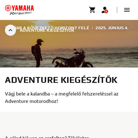
TOVÁBB A KÖVETKEZŐ HORIZONT FELÉ
|
2025. JÚNIUS 4.
ADVENTURE KIEGÉSZÍTŐK
ADVENTURE KIEGÉSZÍTŐK
Vágj bele a kalandba – a megfelelő felszereléssel az
Adventure motorodhoz!
A célod túl van az aszfalton? Tökéletes.