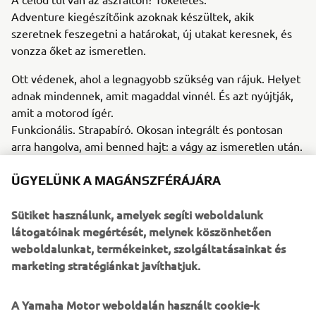
Adventure kiegészítőink azoknak készültek, akik
szeretnek feszegetni a határokat, új utakat keresnek, és
vonzza őket az ismeretlen.
Ott védenek, ahol a legnagyobb szükség van rájuk. Helyet
adnak mindennek, amit magaddal vinnél. És azt nyújtják,
amit a motorod ígér.
Funkcionális. Strapabíró. Okosan integrált és pontosan
arra hangolva, ami benned hajt: a vágy az ismeretlen után.
ÜGYELÜNK A MAGÁNSZFÉRÁJÁRA
Sütiket használunk, amelyek segíti weboldalunk
látogatóinak megértését, melynek köszönhetően
1
/
16
weboldalunkat, termékeinket, szolgáltatásainkat és
marketing stratégiánkat javíthatjuk.
TARTOZÉKOK MEGTEKINTÉSE
A Yamaha Motor weboldalán használt cookie-k