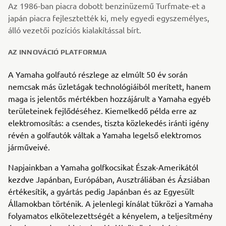
Az 1986-ban piacra dobott benzinüzemű Turfmate-et a
japán piacra fejlesztették ki, mely egyedi egyszemélyes,
álló vezetői pozíciós kialakítással bírt.
AZ INNOVÁCIÓ PLATFORMJA
A Yamaha golfautó részlege az elmúlt 50 év során
nemcsak más üzletágak technológiáiból merített, hanem
maga is jelentős mértékben hozzájárult a Yamaha egyéb
területeinek fejlődéséhez. Kiemelkedő példa erre az
elektromosítás: a csendes, tiszta közlekedés iránti igény
révén a golfautók váltak a Yamaha legelső elektromos
járműveivé.
Napjainkban a Yamaha golfkocsikat Észak-Amerikától
kezdve Japánban, Európában, Ausztráliában és Ázsiában
értékesítik, a gyártás pedig Japánban és az Egyesült
Államokban történik. A jelenlegi kínálat tükrözi a Yamaha
folyamatos elkötelezettségét a kényelem, a teljesítmény