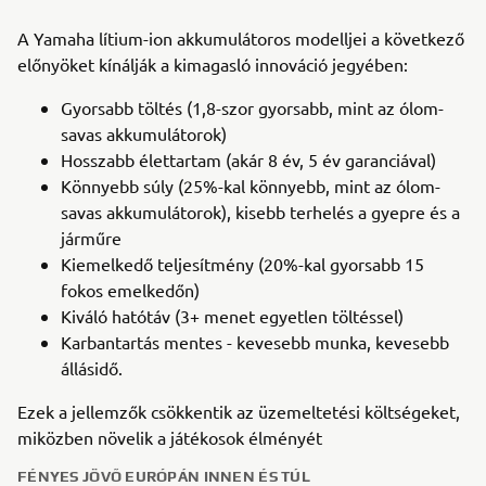
A Yamaha lítium-ion akkumulátoros modelljei a következő
előnyöket kínálják a kimagasló innováció jegyében:
Gyorsabb töltés (1,8-szor gyorsabb, mint az ólom-
savas akkumulátorok)
Hosszabb élettartam (akár 8 év, 5 év garanciával)
Könnyebb súly (25%-kal könnyebb, mint az ólom-
savas akkumulátorok), kisebb terhelés a gyepre és a
járműre
Kiemelkedő teljesítmény (20%-kal gyorsabb 15
fokos emelkedőn)
Kiváló hatótáv (3+ menet egyetlen töltéssel)
Karbantartás mentes - kevesebb munka, kevesebb
állásidő.
Ezek a jellemzők csökkentik az üzemeltetési költségeket,
miközben növelik a játékosok élményét
FÉNYES JÖVŐ EURÓPÁN INNEN ÉS TÚL