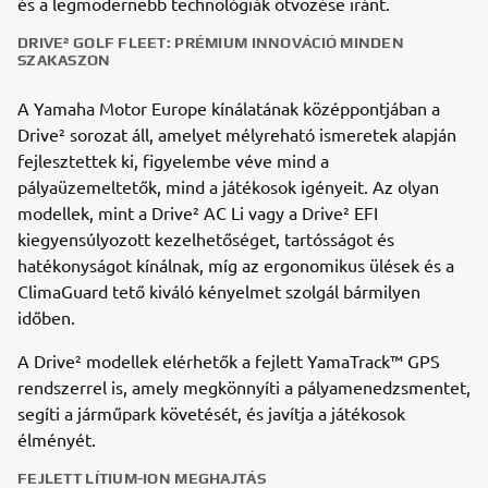
és a legmodernebb technológiák ötvözése iránt.
DRIVE² GOLF FLEET: PRÉMIUM INNOVÁCIÓ MINDEN
SZAKASZON
A Yamaha Motor Europe kínálatának középpontjában a
Drive² sorozat áll, amelyet mélyreható ismeretek alapján
fejlesztettek ki, figyelembe véve mind a
pályaüzemeltetők, mind a játékosok igényeit. Az olyan
modellek, mint a Drive² AC Li vagy a Drive² EFI
kiegyensúlyozott kezelhetőséget, tartósságot és
hatékonyságot kínálnak, míg az ergonomikus ülések és a
ClimaGuard tető kiváló kényelmet szolgál bármilyen
időben.
A Drive² modellek elérhetők a fejlett YamaTrack™ GPS
rendszerrel is, amely megkönnyíti a pályamenedzsmentet,
segíti a járműpark követését, és javítja a játékosok
élményét.
FEJLETT LÍTIUM-ION MEGHAJTÁS