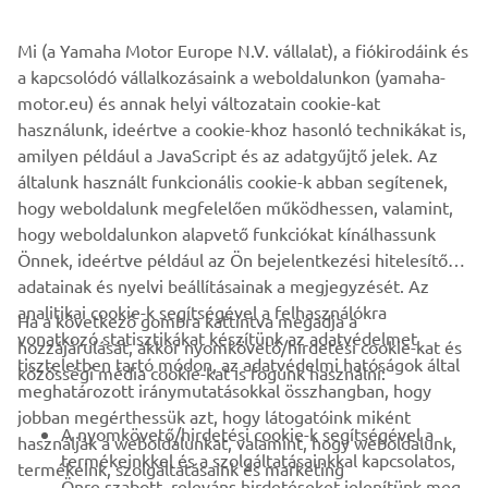
beleértve a motorkerékpárokat, hajómotorokat, eBike-
okat, ATV-ket és golfautókat is. Az innováció, a minőség
Mi (a Yamaha Motor Europe N.V. vállalat), a fiókirodáink és
és a teljesítmény iránti elkötelezettségével a Yamaha
a kapcsolódó vállalkozásaink a weboldalunkon (yamaha-
Motor Europe olyan termékeket kínál, melyek az
motor.eu) és annak helyi változatain cookie-kat
élmények mellett inspirálják vásárlóikat az egész
használunk, ideértve a cookie-khoz hasonló technikákat is,
kontinensen.
amilyen például a JavaScript és az adatgyűjtő jelek. Az
általunk használt funkcionális cookie-k abban segítenek,
TUDJ MEG TÖBBET
hogy weboldalunk megfelelően működhessen, valamint,
hogy weboldalunkon alapvető funkciókat kínálhassunk
Önnek, ideértve például az Ön bejelentkezési hitelesítő
adatainak és nyelvi beállításainak a megjegyzését. Az
analitikai cookie-k segítségével a felhasználókra
Ha a következő gombra kattintva megadja a
vonatkozó statisztikákat készítünk az adatvédelmet
hozzájárulását, akkor nyomkövető/hirdetési cookie-kat és
VÁLLALATI
tiszteletben tartó módon, az adatvédelmi hatóságok által
közösségi média cookie-kat is fogunk használni:
meghatározott iránymutatásokkal összhangban, hogy
jobban megérthessük azt, hogy látogatóink miként
B2B
A nyomkövető/hirdetési cookie-k segítségével a
használják a weboldalunkat, valamint, hogy weboldalunk,
termékeinkkel és a szolgáltatásainkkal kapcsolatos,
termékeink, szolgáltatásaink és marketing
TÖBB YAMAHA
Önre szabott, releváns hirdetéseket jelenítünk meg