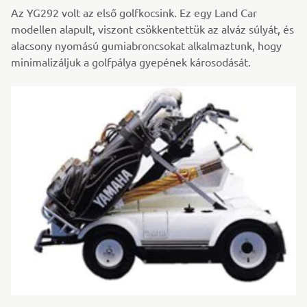
Az YG292 volt az első golfkocsink. Ez egy Land Car
modellen alapult, viszont csökkentettük az alváz súlyát, és
alacsony nyomású gumiabroncsokat alkalmaztunk, hogy
minimalizáljuk a golfpálya gyepének károsodását.