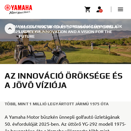
A YAMAHA GOLFKOCSIK 50. ÉVFORDULÓJÁT ÜNNEPELJÜK
CELEBRATING 50 YEARS OF YAMAHA GOLF CARS: A
|
2025. ÁPRILIS 6.
LEGACY OF INNOVATION AND A VISION FOR THE
FUTURE
AZ INNOVÁCIÓ ÖRÖKSÉGE ÉS
A JÖVŐ VÍZIÓJA
TÖBB, MINT 1 MILLIÓ LEGYÁRTOTT JÁRMŰ 1975 ÓTA
A Yamaha Motor büszkén ünnepli golfautó üzletágának
50. évfordulóját 2025-ben. Az úttörő YG-292 modell 1975-
ös bevezetése óta a Yamaha világszerte több mint