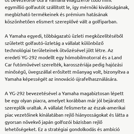
egymillió golfautót szállított le, így mérnöki kiválóságának,
megbízható termékeinek és prémium hatásának
köszönhetően elismert szereplővé vált a golfiparban.
A Yamaha egyedi, többágazatú üzleti megközelítéséből
született golfautó-üzletág a vállalat különböző
technológiai területeinek ötvözésével jött létre. Az
eredeti YG-292 modellt egy hómobilmotorral és a Land
Car futóművével szerelték, karosszériája pedig hajózási
minőségű, üvegszállal erősített műanyag volt, bizonyítva a
Yamaha képességét az innováció újrafelhasználására.
A YG-292 bevezetésével a Yamaha magabiztosan lépett
be egy olyan piacra, amelyet korábban már jól bejáratott
szereplők uraltak. A vállalat felismerte az észak-amerikai
piac vezetőinek kínálatában rejlő hiányosságokat és látta a
gyorsan növekvő japán golfozói bázisban rejlő
lehetőségeket. Ez a stratégiai gondolkodás és ambíció