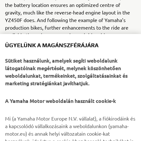
the battery location ensures an optimized centre of
gravity, much like the reverse-head engine layout in the
YZ450F does. And following the example of Yamaha’s
production bikes, further enhancements to the ride are
available through power modes and rider aids.
ÜGYELÜNK A MAGÁNSZFÉRÁJÁRA
The development of the YE-01 Racing Concept will
continue, and various tests will be performed with
Sütiket használunk, amelyek segíti weboldalunk
Yamaha’s Motocross Test Riders as the project evolves in
látogatóinak megértését, melynek köszönhetően
preparation for the start of the MXEP championship.
weboldalunkat, termékeinket, szolgáltatásainkat és
marketing stratégiánkat javíthatjuk.
A Yamaha Motor weboldalán használt cookie-k
Mi (a Yamaha Motor Europe N.V. vállalat), a fiókirodáink és
a kapcsolódó vállalkozásaink a weboldalunkon (yamaha-
motor.eu) és annak helyi változatain cookie-kat