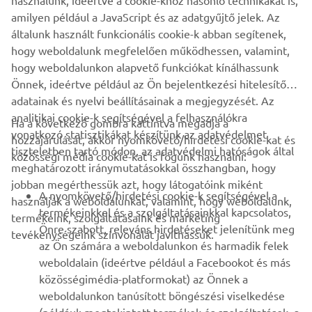
használunk, ideértve a cookie-khoz hasonló technikákat is,
amilyen például a JavaScript és az adatgyűjtő jelek. Az
általunk használt funkcionális cookie-k abban segítenek,
hogy weboldalunk megfelelően működhessen, valamint,
hogy weboldalunkon alapvető funkciókat kínálhassunk
Önnek, ideértve például az Ön bejelentkezési hitelesítő
adatainak és nyelvi beállításainak a megjegyzését. Az
analitikai cookie-k segítségével a felhasználókra
Ha a következő gombra kattintva megadja a
vonatkozó statisztikákat készítünk az adatvédelmet
hozzájárulását, akkor nyomkövető/hirdetési cookie-kat és
VÁLLALATI
tiszteletben tartó módon, az adatvédelmi hatóságok által
közösségi média cookie-kat is fogunk használni:
meghatározott iránymutatásokkal összhangban, hogy
jobban megérthessük azt, hogy látogatóink miként
B2B
A nyomkövető/hirdetési cookie-k segítségével a
használják a weboldalunkat, valamint, hogy weboldalunk,
termékeinkkel és a szolgáltatásainkkal kapcsolatos,
termékeink, szolgáltatásaink és marketing
TÖBB YAMAHA
Önre szabott, releváns hirdetéseket jelenítünk meg
tevékenységeink színvonalát javíthassuk.
az Ön számára a weboldalunkon és harmadik felek
weboldalain (ideértve például a Facebookot és más
TÁMOGATÁS
közösségimédia-platformokat) az Önnek a
weboldalunkon tanúsított böngészési viselkedése