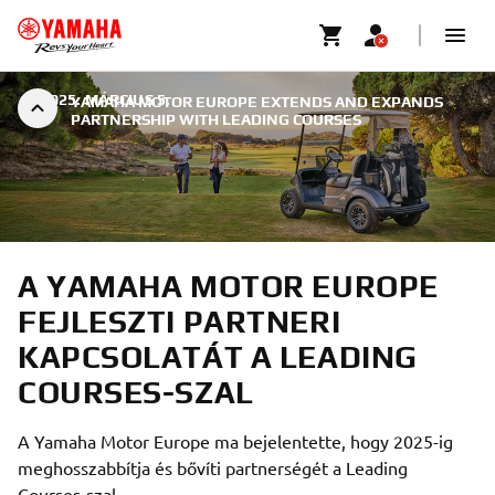
|
2025. MÁRCIUS 5.
YAMAHA MOTOR EUROPE EXTENDS AND EXPANDS
PARTNERSHIP WITH LEADING COURSES
A YAMAHA MOTOR EUROPE
FEJLESZTI PARTNERI
KAPCSOLATÁT A LEADING
COURSES-SZAL
A Yamaha Motor Europe ma bejelentette, hogy 2025-ig
meghosszabbítja és bővíti partnerségét a Leading
Courses-szal.