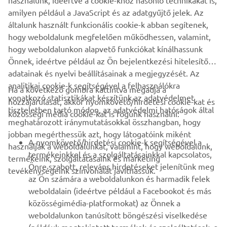
használunk, ideértve a cookie-khoz hasonló technikákat is,
amilyen például a JavaScript és az adatgyűjtő jelek. Az
általunk használt funkcionális cookie-k abban segítenek,
TUDJ MEG TÖBBET!
hogy weboldalunk megfelelően működhessen, valamint,
hogy weboldalunkon alapvető funkciókat kínálhassunk
Önnek, ideértve például az Ön bejelentkezési hitelesítő
adatainak és nyelvi beállításainak a megjegyzését. Az
analitikai cookie-k segítségével a felhasználókra
Ha a következő gombra kattintva megadja a
vonatkozó statisztikákat készítünk az adatvédelmet
hozzájárulását, akkor nyomkövető/hirdetési cookie-kat és
VÁLLALATI
tiszteletben tartó módon, az adatvédelmi hatóságok által
közösségi média cookie-kat is fogunk használni:
meghatározott iránymutatásokkal összhangban, hogy
jobban megérthessük azt, hogy látogatóink miként
B2B
A nyomkövető/hirdetési cookie-k segítségével a
használják a weboldalunkat, valamint, hogy weboldalunk,
termékeinkkel és a szolgáltatásainkkal kapcsolatos,
termékeink, szolgáltatásaink és marketing
TÖBB YAMAHA
Önre szabott, releváns hirdetéseket jelenítünk meg
tevékenységeink színvonalát javíthassuk.
az Ön számára a weboldalunkon és harmadik felek
weboldalain (ideértve például a Facebookot és más
TÁMOGATÁS
közösségimédia-platformokat) az Önnek a
weboldalunkon tanúsított böngészési viselkedése