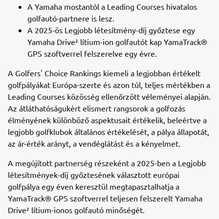
A Yamaha mostantól a Leading Courses hivatalos
golfautó-partnere is lesz.
A 2025-ös Legjobb létesítmény-díj győztese egy
Yamaha Drive² lítium-ion golfautót kap YamaTrack®
GPS szoftverrel felszerelve egy évre.
A Golfers' Choice Rankings kiemeli a legjobban értékelt
golfpályákat Európa-szerte és azon túl, teljes mértékben a
Leading Courses közösség ellenőrzött véleményei alapján.
Az átláthatóságukért elismert rangsorok a golfozás
élményének különböző aspektusait értékelik, beleértve a
legjobb golfklubok általános értékelését, a pálya állapotát,
az ár-érték arányt, a vendéglátást és a kényelmet.
A megújított partnerség részeként a 2025-ben a Legjobb
létesítmények-díj győztesének választott európai
golfpálya egy éven keresztül megtapasztalhatja a
YamaTrack® GPS szoftverrel teljesen felszerelt Yamaha
Drive² lítium-ionos golfautó minőségét.