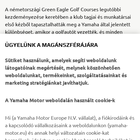
A németországi Green Eagle Golf Courses legutóbbi
kezdeményezése keretében a klub tagjai és munkatársai
első kézből tapasztalhatták meg a Yamaha által jelentett
különbséget, amikor a golfautót vezették, és minden
képességét maximálisan kipróbálták. A folytatás
ÜGYELÜNK A MAGÁNSZFÉRÁJÁRA
megerősíti a Yamaha elkötelezettségét a prémium
megoldások szállítása iránt, amelyek jobbá teszik mind a
Sütiket használunk, amelyek segíti weboldalunk
golfpálya menedzsmentjét, mind a játékosok élményét.
látogatóinak megértését, melynek köszönhetően
weboldalunkat, termékeinket, szolgáltatásainkat és
A Leading Courses több mint 10 éve segít a golfozóknak
marketing stratégiánkat javíthatjuk.
többszázezer értékelés alapján megtalálni és használni a
legjobb és legmegfelelőbb golfpályákat. A webhely és az
alkalmazás világszerte több mint 25 000 golfpályáról nyújt
A Yamaha Motor weboldalán használt cookie-k
információt. A Leading Courses webhelyére havonta több
mint 400 000 látogató érkezik, és több mint 20 országban
Mi (a Yamaha Motor Europe N.V. vállalat), a fiókirodáink és
több mint 3000 golfklubban lehet időpontot foglalni a
a kapcsolódó vállalkozásaink a weboldalunkon (yamaha-
használatával.
motor.eu) és annak helyi változatain cookie-kat