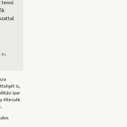
 tenni 
ők 
zattal 
 
 és 
sra
ttségét is,
litási ipar
y éltessék
.
alos