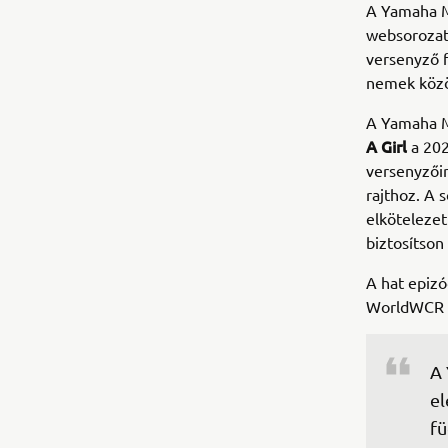
A Yamaha M
websorozat
versenyző f
nemek közöt
A Yamaha M
A Girl
a 202
versenyzőir
rajthoz. A 
elkötelezet
biztosítson
A hat epiz
WorldWCR sz
A 
el
fü