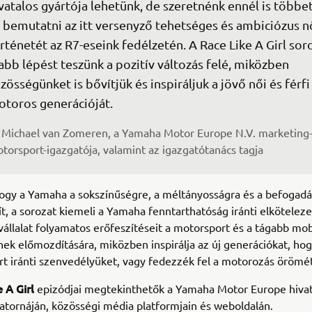
vatalos gyártója lehetünk, de szeretnénk ennél is többet
 bemutatni az itt versenyző tehetséges és ambiciózus n
rténetét az R7-eseink fedélzetén. A Race Like A Girl soro
abb lépést teszünk a pozitív változás felé, miközben 
zösségünket is bővítjük és inspiráljuk a jövő női és férfi
toros generációját.
Michael van Zomeren, a Yamaha Motor Europe N.V. marketing-
torsport-igazgatója, valamint az igazgatótanács tagja
ogy a Yamaha a sokszínűségre, a méltányosságra és a befogadá
t, a sorozat kiemeli a Yamaha fenntarthatóság iránti elköteleze
vállalat folyamatos erőfeszítéseit a motorsport és a tágabb mobi
nek előmozdítására, miközben inspirálja az új generációkat, hog
t iránti szenvedélyüket, vagy fedezzék fel a motorozás örömét
 A Girl
epizódjai megtekinthetők a Yamaha Motor Europe hivat
tornáján, közösségi média platformjain és weboldalán.