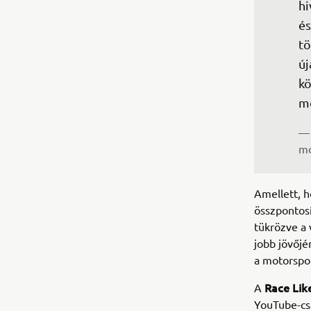
hi
és
tö
új
kö
mo
— 
mo
Amellett, h
összpontosí
tükrözve a 
jobb jövőjé
a motorspor
Race Like
A
YouTube-csa