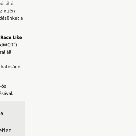
ól álló
zintjén
ődésünket a
Race Like
t
rldWCR”)
al áll
áthatóságot
-ös
sával.
a 
 
tlen 