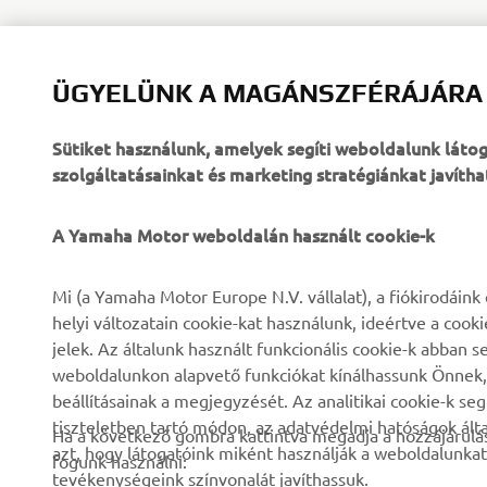
ÜGYELÜNK A MAGÁNSZFÉRÁJÁRA
Sütiket használunk, amelyek segíti weboldalunk lát
szolgáltatásainkat és marketing stratégiánkat javítha
A Yamaha Motor weboldalán használt cookie-k
VÁLLALATI
B2B
Mi (a Yamaha Motor Europe N.V. vállalat), a fiókirodáin
helyi változatain cookie-kat használunk, ideértve a cook
Rólunk
eBike rendszerek
jelek. Az általunk használt funkcionális cookie-k abba
weboldalunkon alapvető funkciókat kínálhassunk Önnek, i
Hírek és Promóciók
Hatóságok
beállításainak a megjegyzését. Az analitikai cookie-k se
Események
Könnyű járművek
tiszteletben tartó módon, az adatvédelmi hatóságok ál
Ha a következő gombra kattintva megadja a hozzájárulás
azt, hogy látogatóink miként használják a weboldalunkat
Sajtó
Gyors beavatkozók
fogunk használni:
tevékenységeink színvonalát javíthassuk.