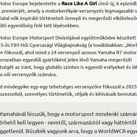
Race Like A Girl
otor Europe bejelentette a
című új, 6 epizódb
 premierjét, amely a motorkerékpár-versenyzés legmagasabb s
iatal nők inspiráló történeteit ünnepli és megerősíti elkötelez
ti egyenlőség felé tett lépésekben.
otor Europe Motorsport Divíziójával együttműködve készítet
5-ös FIM Női Gyorsasági Világbajnokság (a továbbiakban: „Wo
e fókuszál, ahol mind a 24 versenyző azonos Yamaha R7 motorr
sorozatban egyedüli gyártóként jelen lévő Yamaha megerősíti
tségét az iránt, hogy globális szinten is egyenlő esélyeket és l
 a női versenyzők számára.
ód mindegyike egy-egy tehetséges versenyzőre fókuszál a 2025
ezonból, személyes történetük, céljaik és kihívásaik bemutatá
Yamahánál hisszük, hogy a motorsport mindenki számár
érhető kell legyen - nemtől, származástól vagy háttértől
ggetlenül. Büszkék vagyunk arra, hogy a WorldWCR egye