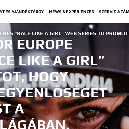
AT ÉS AJÁNDÉKTÁRGY
NEWS & EXPERIENCES
SZERVIZ & TÁ
ES “RACE LIKE A GIRL” WEB SERIES TO PROMOT
OR EUROPE
CE LIKE A GIRL”
OT, HOGY
 EGYENLŐSÉGET
T A
LÁGÁBAN.