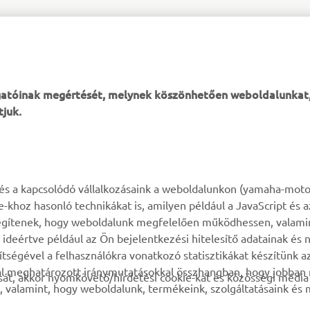
NE MARADJ LE EGYETLEN EPIZÓDRÓL SEM!
ogatóinak megértését, melynek köszönhetően weboldalunkat
tjuk.
TÖBB YAMAHA
TÁMOGATÁS
k és a kapcsolódó vállalkozásaink a weboldalunkon (yamaha-moto
ie-khoz hasonló technikákat is, amilyen például a JavaScript és 
MyYamaha
Alkatrész katalógus
n segítenek, hogy weboldalunk megfelelően működhessen, valami
deértve például az Ön bejelentkezési hitelesítő adatainak és n
Yamaha Music
Karbantartásra vonatkozó
gítségével a felhasználókra vonatkozó statisztikákat készítünk 
foglalás
Yamaha Racing
tal meghatározott iránymutatásokkal összhangban, hogy jobba
át, akkor nyomkövető/hirdetési cookie-kat és közösségi média 
Márkakereskedő kereső
, valamint, hogy weboldalunk, termékeink, szolgáltatásaink és
Yamaha Motor Global
Impresszum