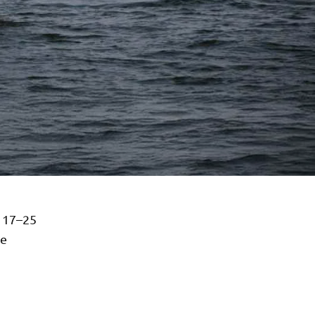
 17–25
ce