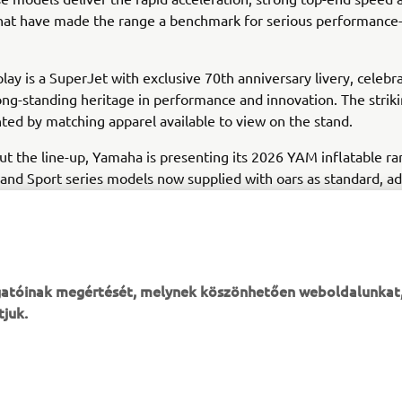
 that have made the range a benchmark for serious performanc
play is a SuperJet with exclusive 70th anniversary livery, celebr
ng-standing heritage in performance and innovation. The striki
d by matching apparel available to view on the stand.
t the line-up, Yamaha is presenting its 2026 YAM inflatable ran
 and Sport series models now supplied with oars as standard, a
y and versatility for everyday on-water use.
Stand C90, Hall 3
an find Yamaha Motor Europe at
throughout th
ogatóinak megértését, melynek köszönhetően weboldalunkat
tjuk.
TÖBB YAMAHA
TÁMOGATÁS