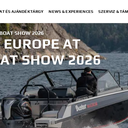
AT ÉS AJÁNDÉKTÁRGY
NEWS & EXPERIENCES
SZERVIZ & TÁ
BOAT SHOW 2026
 EUROPE AT
AT SHOW 2026