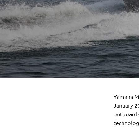
Yamaha Mo
January 2
outboards
technologi