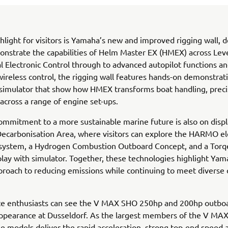
hlight for visitors is Yamaha’s new and improved rigging wall, 
onstrate the capabilities of Helm Master EX (HMEX) across Leve
l Electronic Control through to advanced autopilot functions and
 wireless control, the rigging wall features hands-on demonstrat
 simulator that show how HMEX transforms boat handling, preci
across a range of engine set-ups.
mmitment to a more sustainable marine future is also on displ
ecarbonisation Area, where visitors can explore the HARMO el
 system, a Hydrogen Combustion Outboard Concept, and a Tor
splay with simulator. Together, these technologies highlight Yam
proach to reducing emissions while continuing to meet diverse
e enthusiasts can see the V MAX SHO 250hp and 200hp outbo
 appearance at Dusseldorf. As the largest members of the V M
se models deliver the rapid acceleration, strong top-end speed 