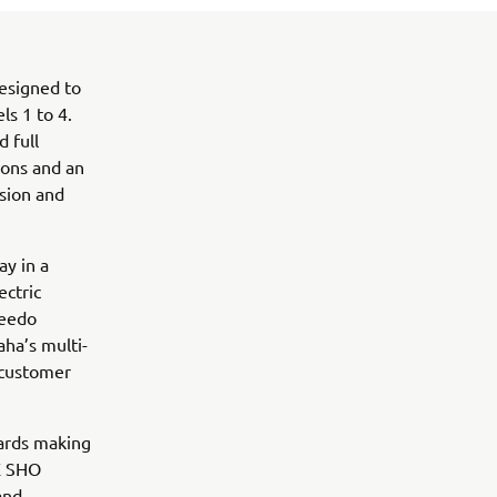
designed to
ls 1 to 4.
 full
ions and an
sion and
ay in a
ectric
qeedo
aha’s multi-
 customer
ards making
AX SHO
and