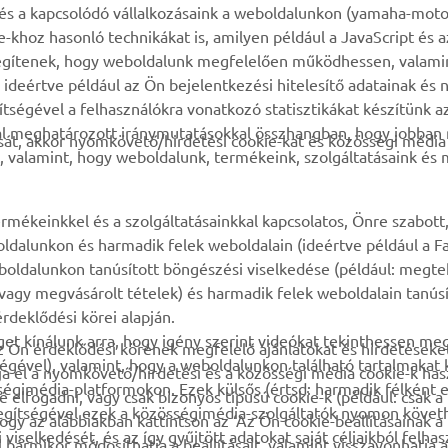
k és a kapcsolódó vállalkozásaink a weboldalunkon (yamaha-moto
ie-khoz hasonló technikákat is, amilyen például a JavaScript és 
MyYamaha
Alkatrész katalógus
n segítenek, hogy weboldalunk megfelelően működhessen, valami
deértve például az Ön bejelentkezési hitelesítő adatainak és n
Yamaha Music
Karbantartásra vonatkozó
gítségével a felhasználókra vonatkozó statisztikákat készítünk 
foglalás
Yamaha Racing
tal meghatározott iránymutatásokkal összhangban, hogy jobba
át, akkor nyomkövető/hirdetési cookie-kat és közösségi média 
Márkakereskedő kereső
, valamint, hogy weboldalunk, termékeink, szolgáltatásaink és
Yamaha Motor Global
Impresszum
Mobil-alkalmazások
Akkumulátorok
rmékeinkkel és a szolgáltatásainkkal kapcsolatos, Önre szabott
kezeléséről
ldalunkon és harmadik felek weboldalain (ideértve például a F
oldalunkon tanúsított böngészési viselkedése (például: megte
, vagy megvásárolt tételek) és harmadik felek weboldalain tanús
rdeklődési körei alapján.
et kínálunk arra, hogy igény szerint videókat tekinthessen me
z Ön érdeklődési körének megfelelő ajánlatokat és hirdetéseket
égével), valamint, hogy a weboldalunkon található tartalmakat
ja el a nyomkövető/hirdetési és a közösségi média cookie-k has
gimédia-platformokon. Ezek külsős (értsd: harmadik félként el
 elfogadni, vagy csak bizonyos típusú cookie-k (például: csak 
segítségével ezek a közösségimédia-szolgáltatók nyomon követ
hogy az alábbiakban kattintson az ‘Az Ön cookie-beállításainak a
iselkedését, és az így gyűjtött adatokat saját céljaikból felhas
bármikor módosíthatja a beállításait, valamint visszavonhatja a