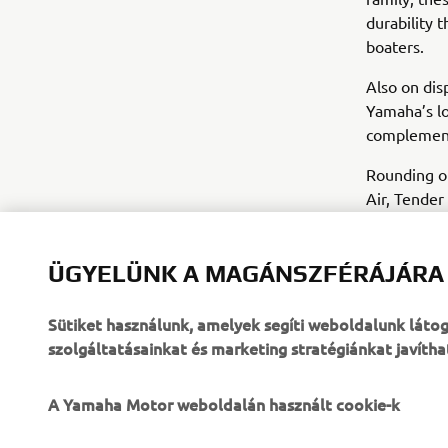
durability
boaters.
Also on dis
Yamaha’s lo
complemente
Rounding ou
Air, Tender
practicalit
Visitors c
ÜGYELÜNK A MAGÁNSZFÉRÁJÁRA
Sütiket használunk, amelyek segíti weboldalunk lát
szolgáltatásainkat és marketing stratégiánkat javítha
A Yamaha Motor weboldalán használt cookie-k
VÁLLALATI
B2B