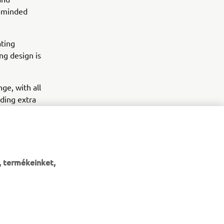
e-minded
ating
ng design is
ge, with all
dding extra
e show.
, termékeinket,
HÍRLEVÉL