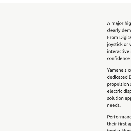
A major hig
clearly dem
From Digita
joystick or
interactive
confidence 
Yamaha’s co
dedicated D
propulsion
electric di
solution ap
needs.
Performanc
their first
family, the