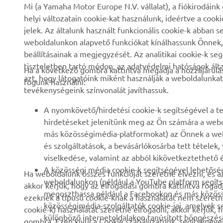
Mi (a Yamaha Motor Europe N.V. vállalat), a fiókirodáin
helyi változatain cookie-kat használunk, ideértve a cook
Rólunk
eBike rendszerek
jelek. Az általunk használt funkcionális cookie-k abba
weboldalunkon alapvető funkciókat kínálhassunk Önnek, i
Hírek és Promóciók
Hatóságok
beállításainak a megjegyzését. Az analitikai cookie-k se
Események
Könnyű járművek
tiszteletben tartó módon, az adatvédelmi hatóságok ál
Ha a következő gombra kattintva megadja a hozzájárulás
azt, hogy látogatóink miként használják a weboldalunkat
Sajtó
Gyors beavatkozók
fogunk használni:
tevékenységeink színvonalát javíthassuk.
Brosúrák
Motoros iskola
A nyomkövető/hirdetési cookie-k segítségével a te
Munka a Yamahánál
Robotics
hirdetéseket jelenítünk meg az Ön számára a webo
Legyen kereskedő
Partnerségek
más közösségimédia-platformokat) az Önnek a web
és szolgáltatások, a bevásárlókosárba tett tételek
Emberi jogi szabályzat
Műszaki információk
viselkedése, valamint az abból kikövetkeztethető é
független szervizeknek
Fenntarthatósági
A közösségi média cookie-k segítségével lehetőség
Ha weboldalunk összes funkcióját szeretné élvezni, és a
alapirányelv
Yamalube Safety Data
weboldalunkon (például a YouTube platform segíts
akkor kérjük, hogy az elfogadási gombra kattintva fogad
Sheets
megoszthassa például a Facebookon és más közössé
ezeknek a típusú cookie-knak a használatát nem szeretné
Bejelentés elküldése
közösségimédia-szolgáltatók cookie-jai, amelyek 
cookie-k) használatát szeretné elfogadni, akkor kérjük, 
különböző internetoldalakon tanúsított böngészési v
gombra. Ezen kívül a Cookie szabályzatunk segítségével 