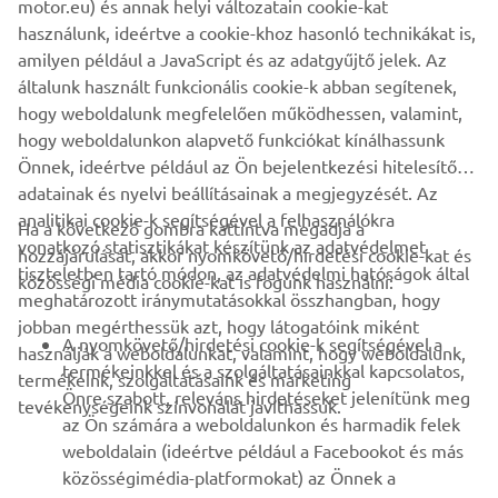
motor.eu) és annak helyi változatain cookie-kat
MENJ VISSZA
használunk, ideértve a cookie-khoz hasonló technikákat is,
amilyen például a JavaScript és az adatgyűjtő jelek. Az
általunk használt funkcionális cookie-k abban segítenek,
hogy weboldalunk megfelelően működhessen, valamint,
hogy weboldalunkon alapvető funkciókat kínálhassunk
Önnek, ideértve például az Ön bejelentkezési hitelesítő
VÁLLALATI
adatainak és nyelvi beállításainak a megjegyzését. Az
analitikai cookie-k segítségével a felhasználókra
Ha a következő gombra kattintva megadja a
B2B
vonatkozó statisztikákat készítünk az adatvédelmet
hozzájárulását, akkor nyomkövető/hirdetési cookie-kat és
tiszteletben tartó módon, az adatvédelmi hatóságok által
közösségi média cookie-kat is fogunk használni:
TÖBB YAMAHA
meghatározott iránymutatásokkal összhangban, hogy
jobban megérthessük azt, hogy látogatóink miként
A nyomkövető/hirdetési cookie-k segítségével a
használják a weboldalunkat, valamint, hogy weboldalunk,
TÁMOGATÁS
termékeinkkel és a szolgáltatásainkkal kapcsolatos,
termékeink, szolgáltatásaink és marketing
Önre szabott, releváns hirdetéseket jelenítünk meg
tevékenységeink színvonalát javíthassuk.
az Ön számára a weboldalunkon és harmadik felek
HÍRLEVÉL
weboldalain (ideértve például a Facebookot és más
közösségimédia-platformokat) az Önnek a
Legyél az elsők között, aki a legújabb ajánlatokról, különleges