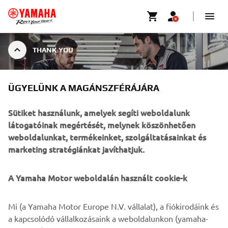
THANK YOU
ÜGYELÜNK A MAGÁNSZFÉRÁJÁRA
KÖSZÖNÖM SZÉPEN.
Sütiket használunk, amelyek segíti weboldalunk
látogatóinak megértését, melynek köszönhetően
weboldalunkat, termékeinket, szolgáltatásainkat és
marketing stratégiánkat javíthatjuk.
ŰRLAP SIKERESEN
ELKÜLDVE.
A Yamaha Motor weboldalán használt cookie-k
Mi (a Yamaha Motor Europe N.V. vállalat), a fiókirodáink és
a kapcsolódó vállalkozásaink a weboldalunkon (yamaha-