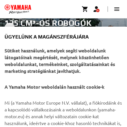
125 CM³-OS ROBOGÓK
125 CM³
ÜGYELÜNK A MAGÁNSZFÉRÁJÁRA
VÁLLALATI
Sütiket használunk, amelyek segíti weboldalunk
látogatóinak megértését, melynek köszönhetően
weboldalunkat, termékeinket, szolgáltatásainkat és
B2B
marketing stratégiánkat javíthatjuk.
TÖBB YAMAHA
A Yamaha Motor weboldalán használt cookie-k
TÁMOGATÁS
Mi (a Yamaha Motor Europe N.V. vállalat), a fiókirodáink és
a kapcsolódó vállalkozásaink a weboldalunkon (yamaha-
motor.eu) és annak helyi változatain cookie-kat
HÍRLEVÉL
használunk, ideértve a cookie-khoz hasonló technikákat is,