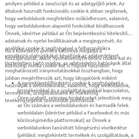
Legyél az elsők között, aki a legújabb ajánlatokról, különleges
amilyen például a JavaScript és az adatgyűjtő jelek. Az
eseményekről, újdonságokról stb. értesül.
általunk használt funkcionális cookie-k abban segítenek,
hogy weboldalunk megfelelően működhessen, valamint,
hogy weboldalunkon alapvető funkciókat kínálhassunk
Önnek, ideértve például az Ön bejelentkezési hitelesítő
ELŐFIZETÉS
adatainak és nyelvi beállításainak a megjegyzését. Az
analitikai cookie-k segítségével a felhasználókra
Ha a következő gombra kattintva megadja a
vonatkozó statisztikákat készítünk az adatvédelmet
Olvassa el Adatvédelmi szabályzatunkat, hogy megtudja, hogyan
hozzájárulását, akkor nyomkövető/hirdetési cookie-kat és
tiszteletben tartó módon, az adatvédelmi hatóságok által
kezeljük személyes adatait:
Adatvédelmi Szabályzat
közösségi média cookie-kat is fogunk használni:
meghatározott iránymutatásokkal összhangban, hogy
jobban megérthessük azt, hogy látogatóink miként
Hungary (Hungarian)
A nyomkövető/hirdetési cookie-k segítségével a
használják a weboldalunkat, valamint, hogy weboldalunk,
termékeinkkel és a szolgáltatásainkkal kapcsolatos,
termékeink, szolgáltatásaink és marketing
Önre szabott, releváns hirdetéseket jelenítünk meg
tevékenységeink színvonalát javíthassuk.
az Ön számára a weboldalunkon és harmadik felek
weboldalain (ideértve például a Facebookot és más
© Copyright - 2026 Yamaha Motor Europe N.V. - All Rights
közösségimédia-platformokat) az Önnek a
Reserved
weboldalunkon tanúsított böngészési viselkedése
(például: megtekintett termékek és szolgáltatások, a