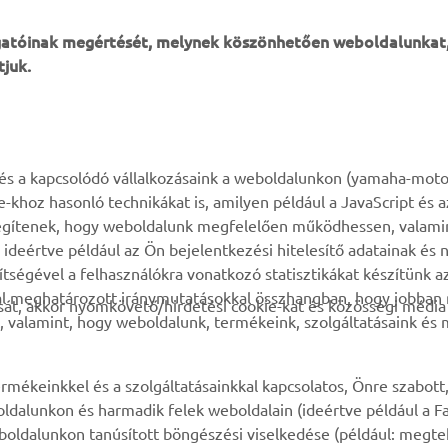
ogatóinak megértését, melynek köszönhetően weboldalunkat
tjuk.
TÖBB YAMAHA
TÁMOGATÁS
k és a kapcsolódó vállalkozásaink a weboldalunkon (yamaha-moto
ie-khoz hasonló technikákat is, amilyen például a JavaScript és 
MyYamaha
Alkatrész katalógus
n segítenek, hogy weboldalunk megfelelően működhessen, valami
deértve például az Ön bejelentkezési hitelesítő adatainak és n
Yamaha Music
Karbantartásra vonatkozó
gítségével a felhasználókra vonatkozó statisztikákat készítünk 
foglalás
Yamaha Racing
tal meghatározott iránymutatásokkal összhangban, hogy jobba
át, akkor nyomkövető/hirdetési cookie-kat és közösségi média 
Márkakereskedő kereső
, valamint, hogy weboldalunk, termékeink, szolgáltatásaink és
Yamaha Motor Global
Impresszum
Mobil-alkalmazások
Akkumulátorok
rmékeinkkel és a szolgáltatásainkkal kapcsolatos, Önre szabott
kezeléséről
ldalunkon és harmadik felek weboldalain (ideértve például a F
oldalunkon tanúsított böngészési viselkedése (például: megte