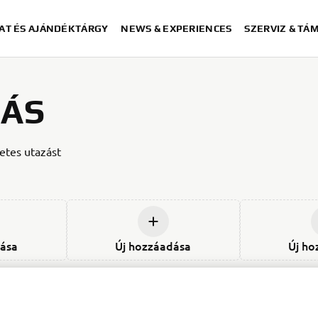
AT ÉS AJÁNDÉKTÁRGY
NEWS & EXPERIENCES
SZERVIZ & TÁ
TÁS
letes utazást
dása
Új hozzáadása
Új ho