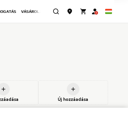
MOGATÁS
VÁSÁROLJON MOST
zzáadása
Új hozzáadása