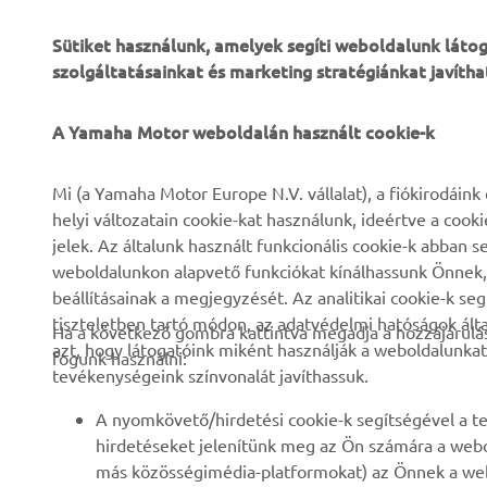
Sütiket használunk, amelyek segíti weboldalunk lát
szolgáltatásainkat és marketing stratégiánkat javítha
A Yamaha Motor weboldalán használt cookie-k
VÁLLALATI
B2B
Mi (a Yamaha Motor Europe N.V. vállalat), a fiókirodáin
helyi változatain cookie-kat használunk, ideértve a cook
Rólunk
eBike rendszerek
jelek. Az általunk használt funkcionális cookie-k abba
weboldalunkon alapvető funkciókat kínálhassunk Önnek, i
Hírek és Promóciók
Hatóságok
beállításainak a megjegyzését. Az analitikai cookie-k se
Események
Könnyű járművek
tiszteletben tartó módon, az adatvédelmi hatóságok ál
Ha a következő gombra kattintva megadja a hozzájárulás
azt, hogy látogatóink miként használják a weboldalunkat
Sajtó
Gyors beavatkozók
fogunk használni:
tevékenységeink színvonalát javíthassuk.
Brosúrák
Motoros iskola
A nyomkövető/hirdetési cookie-k segítségével a te
Munka a Yamahánál
Robotics
hirdetéseket jelenítünk meg az Ön számára a webo
Legyen kereskedő
Partnerségek
más közösségimédia-platformokat) az Önnek a web