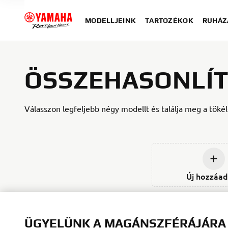
MODELLJEINK
TARTOZÉKOK
RUHÁZ
ÖSSZEHASONLÍ
Válasszon legfeljebb négy modellt és találja meg a töké
Új hozzáa
ÜGYELÜNK A MAGÁNSZFÉRÁJÁRA