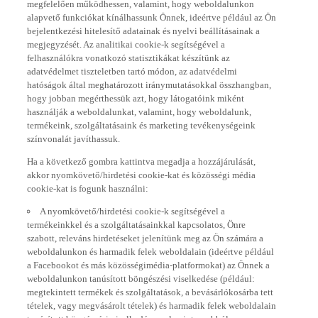
alapvető funkciókat kínálhassunk Önnek, ideértve például az Ön
bejelentkezési hitelesítő adatainak és nyelvi beállításainak a
megjegyzését. Az analitikai cookie-k segítségével a
felhasználókra vonatkozó statisztikákat készítünk az
adatvédelmet tiszteletben tartó módon, az adatvédelmi
hatóságok által meghatározott iránymutatásokkal összhangban,
hogy jobban megérthessük azt, hogy látogatóink miként
használják a weboldalunkat, valamint, hogy weboldalunk,
termékeink, szolgáltatásaink és marketing tevékenységeink
színvonalát javíthassuk.
Ha a következő gombra kattintva megadja a hozzájárulását,
akkor nyomkövető/hirdetési cookie-kat és közösségi média
cookie-kat is fogunk használni:
A nyomkövető/hirdetési cookie-k segítségével a
termékeinkkel és a szolgáltatásainkkal kapcsolatos, Önre
szabott, releváns hirdetéseket jelenítünk meg az Ön számára a
weboldalunkon és harmadik felek weboldalain (ideértve például
a Facebookot és más közösségimédia-platformokat) az Önnek a
weboldalunkon tanúsított böngészési viselkedése (például:
megtekintett termékek és szolgáltatások, a bevásárlókosárba tett
tételek, vagy megvásárolt tételek) és harmadik felek weboldalain
tanúsított böngészési viselkedése, valamint az abból