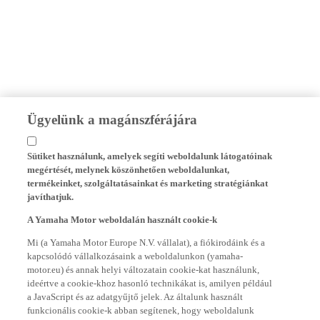
Ügyelünk a magánszférájára
Sütiket használunk, amelyek segíti weboldalunk látogatóinak
megértését, melynek köszönhetően weboldalunkat,
termékeinket, szolgáltatásainkat és marketing stratégiánkat
javíthatjuk.
A Yamaha Motor weboldalán használt cookie-k
Mi (a Yamaha Motor Europe N.V. vállalat), a fiókirodáink és a
kapcsolódó vállalkozásaink a weboldalunkon (yamaha-
motor.eu) és annak helyi változatain cookie-kat használunk,
ideértve a cookie-khoz hasonló technikákat is, amilyen például
a JavaScript és az adatgyűjtő jelek. Az általunk használt
funkcionális cookie-k abban segítenek, hogy weboldalunk
megfelelően működhessen, valamint, hogy weboldalunkon