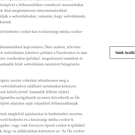
gítségével a felhasználókra vonatkozó statisztikákat
ok által meghatározott iránymutatásokkal
álják a weboldalunkat, valamint, hogy weboldalunk,
thassuk.
ő/hirdetési cookie-kat és közösségi média cookie-
ltatásainkkal kapcsolatos, Önre szabott, releváns
ek weboldalain (ideértve például a Facebookot és más
Sütik beáll
si viselkedése (például: megtekintett termékek és
 harmadik felek weboldalain tanúsított böngészési
 igény szerint videókat tekinthessen meg a
a weboldalunkon található tartalmakat könnyen
k külsős (értsd: harmadik félként eljáró)
sségimédia-szolgáltatók nyomon követhetik az Ön
jtött adatokat saját céljaikból felhasználhatják.
ének megfelelő ajánlatokat és hirdetéseket szeretne
övető/hirdetési és a közösségi média cookie-k
ogadni, vagy csak bizonyos típusú cookie-k (például:
ük, hogy az alábbiakban kattintson az ‘Az Ön cookie-