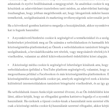
adatainak és nyelvi beállításainak a megjegyzését. Az analitikai cookie-k se
készítünk az adatvédelmet tiszteletben tartó módon, az adatvédelmi hatóság
összhangban, hogy jobban megérthessük azt, hogy látogatóink miként haszn
termékeink, szolgáltatásaink és marketing tevékenységeink színvonalát javí
Ha a következő gombra kattintva megadja a hozzájárulását, akkor nyomkövet
kat is fogunk használni:
A nyomkövető/hirdetési cookie-k segítségével a termékeinkkel és a szolgá
hirdetéseket jelenítünk meg az Ön számára a weboldalunkon és harmadik fel
közösségimédia-platformokat) az Önnek a weboldalunkon tanúsított böngészé
szolgáltatások, a bevásárlókosárba tett tételek, vagy megvásárolt tételek) és
viselkedése, valamint az abból kikövetkeztethető érdeklődési körei alapján.
A közösségi média cookie-k segítségével lehetőséget kínálunk arra, hogy
weboldalunkon (például a YouTube platform segítségével), valamint, hogy 
megoszthassa például a Facebookon és más közösségimédia-platformokon. Eze
közösségimédia-szolgáltatók cookie-jai, amelyek segítségével ezek a közö
különböző internetoldalakon tanúsított böngészési viselkedését, és az így gyű
Ha weboldalunk összes funkcióját szeretné élvezni, és az Ön érdeklődési kör
látni, akkor kérjük, hogy az elfogadási gombra kattintva fogadja el a nyomk
használatát. Ha ezeknek a típusú cookie-knak a használatát nem szeretné elf
csak a közösségi média cookie-k) használatát szeretné elfogadni, akkor kérj