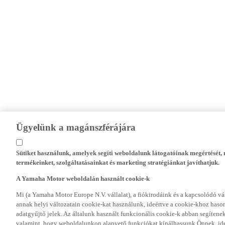
Ügyelünk a magánszférájára
Sütiket használunk, amelyek segíti weboldalunk látogatóinak megértését
termékeinket, szolgáltatásainkat és marketing stratégiánkat javíthatjuk.
A Yamaha Motor weboldalán használt cookie-k
Mi (a Yamaha Motor Europe N.V. vállalat), a fiókirodáink és a kapcsolódó 
annak helyi változatain cookie-kat használunk, ideértve a cookie-khoz hasonl
adatgyűjtő jelek. Az általunk használt funkcionális cookie-k abban segíte
valamint, hogy weboldalunkon alapvető funkciókat kínálhassunk Önnek, ideé