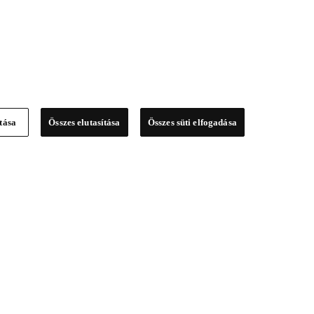
ítása
Összes elutasítása
Összes süti elfogadása