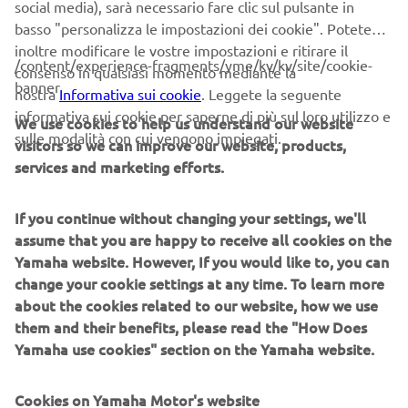
social media), sarà necessario fare clic sul pulsante in
basso "personalizza le impostazioni dei cookie". Potete
inoltre modificare le vostre impostazioni e ritirare il
/content/experience-fragments/yme/kv/kv/site/cookie-
consenso in qualsiasi momento mediante la
banner
nostra
Informativa sui cookie
. Leggete la seguente
informativa sui cookie per saperne di più sul loro utilizzo e
SPIRIT OF CHALLENGE - L'EVENTO - GALLERY
We use cookies to help us understand our website
sulle modalità con cui vengono impiegati.
visitors so we can improve our website, products,
FOTOGRAFICA
services and marketing efforts.
È stato pazzesco: più di 5.000 persone, oltre 1.000 test
ride e più di 500 moto in parata. Riviviamo insieme i
If you continue without changing your settings, we'll
momenti più emozionanti, guarda ora la gallery
assume that you are happy to receive all cookies on the
fotografica!
Yamaha website. However, If you would like to, you can
Scopri di più
change your cookie settings at any time. To learn more
about the cookies related to our website, how we use
them and their benefits, please read the "How Does
Yamaha use cookies" section on the Yamaha website.
Cookies on Yamaha Motor's website