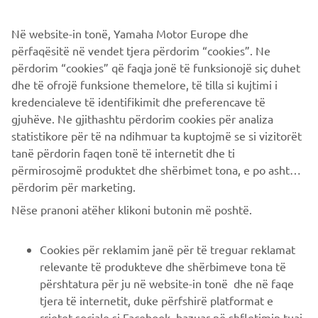
Në website-in tonë, Yamaha Motor Europe dhe
përfaqësitë në vendet tjera përdorim “cookies”. Ne
përdorim “cookies” që faqja jonë të funksionojë siç duhet
dhe të ofrojë funksione themelore, të tilla si kujtimi i
kredencialeve të identifikimit dhe preferencave të
gjuhëve. Ne gjithashtu përdorim cookies për analiza
statistikore për të na ndihmuar ta kuptojmë se si vizitorët
tanë përdorin faqen tonë të internetit dhe ti
përmirosojmë produktet dhe shërbimet tona, e po ashtu ti
përdorim për marketing.
CORPORATE
Nëse pranoni atëher klikoni butonin më poshtë.
B2B
Cookies për reklamim janë për të treguar reklamat
relevante të produkteve dhe shërbimeve tona të
PIÙ YAMAHA
përshtatura për ju në website-in tonë dhe në faqe
tjera të internetit, duke përfshirë platformat e
rrjetet sociale si Facebook, bazuar në shfletimin tuaj