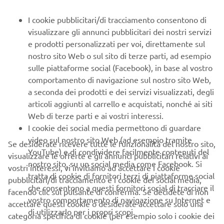
I cookie pubblicitari/di tracciamento consentono di
visualizzare gli annunci pubblicitari dei nostri servizi
e prodotti personalizzati per voi, direttamente sul
nostro sito Web o sul sito di terze parti, ad esempio
LIVREA R1 SBK 70° ANNIVERSARIO
sulle piattaforme social (Facebook), in base al vostro
comportamento di navigazione sul nostro sito Web,
Carenatura bianca con i classici speed block rossi sfoggiata
a seconda dei prodotti e dei servizi visualizzati, degli
con orgoglio dal team DmR Racing Yamaha, un omaggio
articoli aggiunti al carrello e acquistati, nonché ai siti
alla storia, alla passione e all’innovazione che da sette
Web di terze parti e ai vostri interessi.
decenni fanno grande il nome Yamaha nel mondo delle
I cookie dei social media permettono di guardare
corse.
video sul nostro sito Web (ad esempio tramite
Se desiderate ricevere tutte le funzionalità del nostro sito,
Scopri di più
YouTube) e di condividere facilmente contenuti del
visualizzare le offerte e gli annunci pubblicitari relativi ai
nostro sito, su un social media come Facebook. Si
vostri interessi, vi invitiamo ad accettare i cookie
tratta di cookie di fornitori terzi di piattaforme social
pubblicitari/di tracciamento e i cookie dei social media,
che consentono a questi fornitori social di tracciare il
facendo clic sul pulsante di conferma. Se decidete di non
vostro comportamento di navigazione su Internet e
accettare questi cookie o desiderate accettare solo una
di utilizzarlo per i propri scopi.
categoria specifica di cookie (per esempio solo i cookie dei