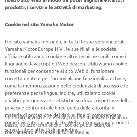
prodotti, i servizi e le attività di marketing.
Cookie nel sito Yamaha Motor
LIVREA TÉNÉRÉ 70° ANNIVERSARIO
Nel sito yamaha-motor.eu, in tutte le sue versioni locali,
Yamaha Motor Europe N.V., le sue filiali e le società
Un design già leggendario, nato per rendere omaggio a
affiliate utilizzano i cookie e altre tecniche simili, come il
una storia di passione e conquiste straordinarie.
linguaggio Javascript e i Web beacon. Utilizziamo cookie
Settant’anni di emozioni, avventure e innovazione: una
funzionali per consentire al sito Web di funzionare
nuova livrea celebrativa per i 70 anni di Yamaha pronta a
correttamente e per fornirvi alcune funzionalità di base,
far vibrare il cuore di tutti gli appassionati di Motorally.
come la memorizzazione delle credenziali di accesso e le
Scopri di più
preferenze per la lingua. Inoltre, utilizziamo cookie
analitici per generare statistiche su di voi, rispettose della
privacy e conformi alle linee guida delle autorità in
materia di protezione dei dati, al fine di comprendere
Se fornite il vostro consenso, tramite il pulsante giallo in
come i visitatori usano il sito Web e di migliorare prodotti,
basso, utilizzeremo anche i cookie pubblicitari/di
servizi, sito e attività di marketing.
tracciamento e i cookie di social media: