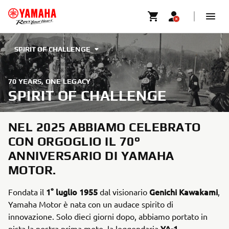
SPIRIT OF CHALLENGE
70 YEARS, ONE LEGACY
SPIRIT OF CHALLENGE
NEL 2025 ABBIAMO CELEBRATO
CON ORGOGLIO IL 70°
ANNIVERSARIO DI YAMAHA
MOTOR.
1° luglio 1955
Genichi Kawakami
Fondata il
dal visionario
,
Yamaha Motor è nata con un audace spirito di
innovazione. Solo dieci giorni dopo, abbiamo portato in
YA-1
pista la nostra prima moto, la leggendaria
,