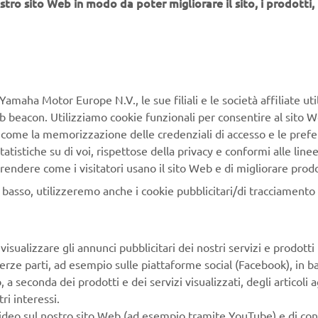
stro sito Web in modo da poter migliorare il sito, i prodotti, i
Yamaha Motor Europe N.V., le sue filiali e le società affiliate uti
Web beacon. Utilizziamo cookie funzionali per consentire al sito 
, come la memorizzazione delle credenziali di accesso e le prefe
 SHIN | FIDUCIA: L’ESPERIENZA CHE
tatistiche su di voi, rispettose della privacy e conformi alle line
ORMA LA CURIOSITÀ IN PASSIONE
rendere come i visitatori usano il sito Web e di migliorare prodott
n basso, utilizzeremo anche i cookie pubblicitari/di tracciamento e
 pista, strada e off-road. Spazi dedicati alle donne neofite che f
ndo delle moto e ai piccoli piloti, per permettere ai più giovani
 in sicurezza al mondo delle due ruote.
isualizzare gli annunci pubblicitari dei nostri servizi e prodotti
terze parti, ad esempio sulle piattaforme social (Facebook), in b
seconda dei prodotti e dei servizi visualizzati, degli articoli ag
ri interessi.
video sul nostro sito Web (ad esempio tramite YouTube) e di co