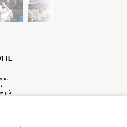
I IL
iamo
 e
ne più
PROSSIMO ELEMENTO DELLA GALLERIA