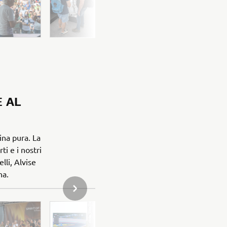
E AL
ina pura. La
i e i nostri
lli, Alvise
ha.
PROSSIMO ELEMENTO DELLA GALLERIA