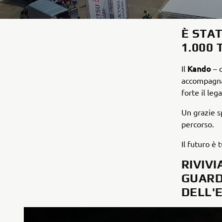
È STAT
1.000 
Kando
Il
– 
accompagna
forte il le
Un grazie s
percorso.
Il futuro è 
RIVIV
GUARD
DELL'