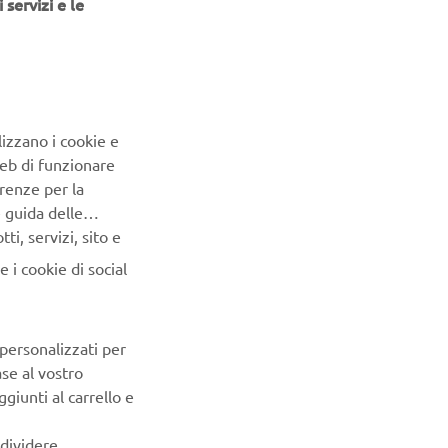
 servizi e le
lizzano i cookie e
Web di funzionare
renze per la
e guida delle
i, servizi, sito e
 i cookie di social
anno i primi
 di
 personalizzati per
PROSSIMO ELEMENTO DELLA GALLERIA
ase al vostro
giunti al carrello e
ndividere