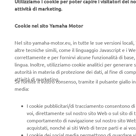
Utilizziamo i cookie per poter capire i visitatori del no
attività di marketing.
Cookie nel sito Yamaha Motor
Nel sito yamaha-motor.eu, in tutte le sue versioni locali, 
altre tecniche simili, come il linguaggio Javascript e i 
correttamente e per fornirvi alcune funzionalità di base
AREA -
lingua. Inoltre, utilizziamo cookie analitici per generare s
TRASF
autorità in materia di protezione dei dati, al fine di comp
attività di marketing.
Se fornite il vostro consenso, tramite il pulsante giallo i
Test ride su
media:
passi nel mo
avvicinarsi
I cookie pubblicitari/di tracciamento consentono di v
voi, direttamente sul nostro sito Web o sul sito di 
comportamento di navigazione sul nostro sito Web, a 
acquistati, nonché ai siti Web di terze parti e ai vost
I cookie dei social media permettono di guardare 