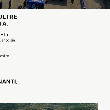
 OLTRE
TA.
 – ha
uanto sia
nostro
NANTI,