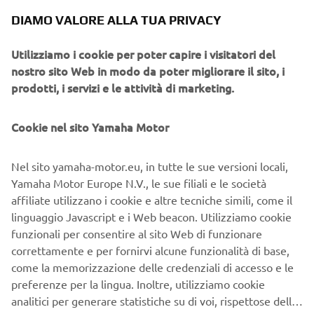
DIAMO VALORE ALLA TUA PRIVACY
Utilizziamo i cookie per poter capire i visitatori del
nostro sito Web in modo da poter migliorare il sito, i
prodotti, i servizi e le attività di marketing.
All'interno dei dipartimenti di ricerca e sviluppo di Yamaha
Cookie nel sito Yamaha Motor
è un clima che incoraggia la ricerca spontanea e
indipendente. Si stanno facendo sforzi per espandere gli
Nel sito yamaha-motor.eu, in tutte le sue versioni locali,
orizzonti dei tecnici, in modo da poter facilitare
Yamaha Motor Europe N.V., le sue filiali e le società
l'innovazione con lo stile Yamaha. Questa è la storia di
affiliate utilizzano i cookie e altre tecniche simili, come il
come un ingegnere di trial amatoriale è riuscito a
linguaggio Javascript e i Web beacon. Utilizziamo cookie
coinvolgere i suoi colleghi nella sua passione, per poi
funzionali per consentire al sito Web di funzionare
formare una squadra e accettare la sfida di essere la
correttamente e per fornirvi alcune funzionalità di base,
migliore al mondo. "Attualmente, il problema più grande
come la memorizzazione delle credenziali di accesso e le
con i veicoli elettrici (EV) è l'autonomia.
preferenze per la lingua. Inoltre, utilizziamo cookie
analitici per generare statistiche su di voi, rispettose della
Tuttavia, l'autonomia non è un fattore importante per le