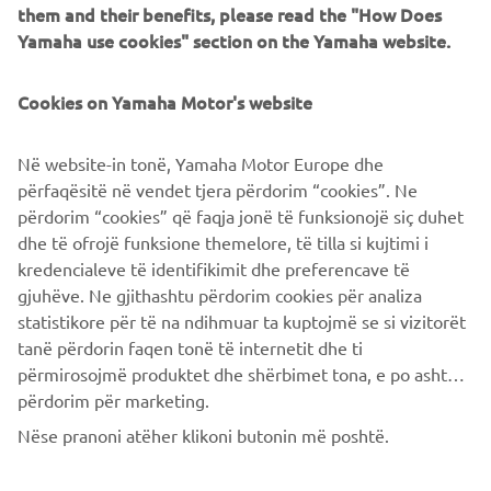
them and their benefits, please read the "How Does
Yamaha use cookies" section on the Yamaha website.
©Yamaha Motor Europe N.V. / Yamaha Motor Co., Ltd.
Le informazioni e/o le immagini contenute in queste
Cookies on Yamaha Motor's website
pagine web non possono mai essere utilizzate per finalità
commerciali o non commerciali senza l'esplicita
Në website-in tonë, Yamaha Motor Europe dhe
autorizzazione scritta di Yamaha Motor Europe N.V. and/or
përfaqësitë në vendet tjera përdorim “cookies”. Ne
Yamaha Motor Co., Ltd.
përdorim “cookies” që faqja jonë të funksionojë siç duhet
Guida sempre in modo sicuro e rispetta tutte le norme
dhe të ofrojë funksione themelore, të tilla si kujtimi i
locali del codice della strada.
kredencialeve të identifikimit dhe preferencave të
gjuhëve. Ne gjithashtu përdorim cookies për analiza
statistikore për të na ndihmuar ta kuptojmë se si vizitorët
tanë përdorin faqen tonë të internetit dhe ti
përmirosojmë produktet dhe shërbimet tona, e po ashtu ti
përdorim për marketing.
CORPORATE
Nëse pranoni atëher klikoni butonin më poshtë.
B2B