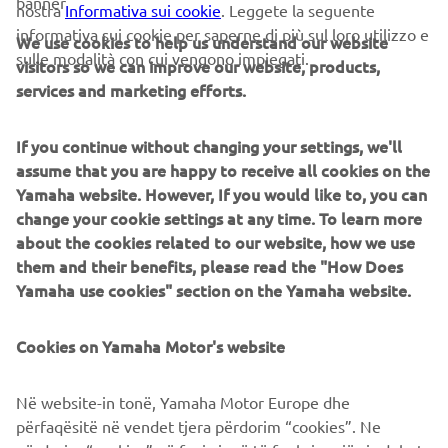
banner
nostra
Informativa sui cookie
. Leggete la seguente
informativa sui cookie per saperne di più sul loro utilizzo e
Le informazioni e/o le immagini contenute in queste
We use cookies to help us understand our website
sulle modalità con cui vengono impiegati.
pagine web non possono mai essere utilizzate per finalità
visitors so we can improve our website, products,
commerciali o non commerciali senza l'esplicita
services and marketing efforts.
autorizzazione scritta di Yamaha Motor Europe N.V. and/or
Yamaha Motor Co., Ltd.
If you continue without changing your settings, we'll
assume that you are happy to receive all cookies on the
Guida sempre in modo sicuro e rispetta tutte le norme
Yamaha website. However, If you would like to, you can
locali del codice della strada.
change your cookie settings at any time. To learn more
about the cookies related to our website, how we use
them and their benefits, please read the "How Does
Yamaha use cookies" section on the Yamaha website.
CORPORATE
Cookies on Yamaha Motor's website
B2B
Në website-in tonë, Yamaha Motor Europe dhe
përfaqësitë në vendet tjera përdorim “cookies”. Ne