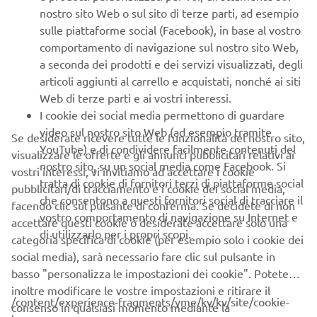
nostro sito Web o sul sito di terze parti, ad esempio
sulle piattaforme social (Facebook), in base al vostro
comportamento di navigazione sul nostro sito Web,
a seconda dei prodotti e dei servizi visualizzati, degli
articoli aggiunti al carrello e acquistati, nonché ai siti
Web di terze parti e ai vostri interessi.
I cookie dei social media permettono di guardare
video sul nostro sito Web (ad esempio tramite
Se desiderate ricevere tutte le funzionalità del nostro sito,
1968 DT-1
YouTube) e di condividere facilmente contenuti del
visualizzare le offerte e gli annunci pubblicitari relativi ai
nostro sito, su un social media come Facebook. Si
Scopri di più
vostri interessi, vi invitiamo ad accettare i cookie
tratta di cookie di fornitori terzi di piattaforme social
pubblicitari/di tracciamento e i cookie dei social media,
che consentono a questi fornitori social di tracciare il
facendo clic sul pulsante di conferma. Se decidete di non
vostro comportamento di navigazione su Internet e
accettare questi cookie o desiderate accettare solo una
di utilizzarlo per i propri scopi.
categoria specifica di cookie (per esempio solo i cookie dei
ANNI '70
social media), sarà necessario fare clic sul pulsante in
basso "personalizza le impostazioni dei cookie". Potete
inoltre modificare le vostre impostazioni e ritirare il
/content/experience-fragments/yme/kv/kv/site/cookie-
consenso in qualsiasi momento mediante la
©Yamaha Motor Europe N.V. / Yamaha Motor Co., Ltd.