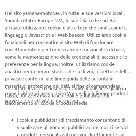
1960 P-7
Scopri di più
Nel sito yamaha-motor.eu, in tutte le sue versioni locali,
Yamaha Motor Europe N.V., le sue filiali e le società
affiliate utilizzano i cookie e altre tecniche simili, come il
linguaggio Javascript e i Web beacon. Utilizziamo cookie
funzionali per consentire al sito Web di funzionare
correttamente e per fornirvi alcune funzionalità di base,
come la memorizzazione delle credenziali di accesso e le
preferenze per la lingua. Inoltre, utilizziamo cookie
analitici per generare statistiche su di voi, rispettose della
privacy e conformi alle linee guida delle autorità in
materia di protezione dei dati, al fine di comprendere
Se fornite il vostro consenso, tramite il pulsante giallo in
come i visitatori usano il sito Web e di migliorare prodotti,
basso, utilizzeremo anche i cookie pubblicitari/di
1961 P-3
servizi, sito e attività di marketing.
tracciamento e i cookie di social media:
Scopri di più
I cookie pubblicitari/di tracciamento consentono di
visualizzare gli annunci pubblicitari dei nostri servizi
e prodotti personalizzati per voi, direttamente sul