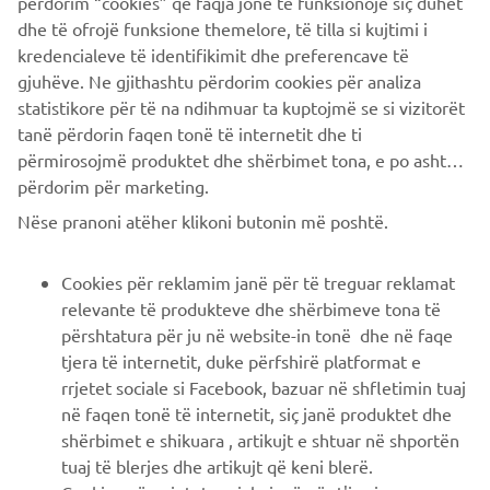
përdorim “cookies” që faqja jonë të funksionojë siç duhet
PIÙ YAMAHA
dhe të ofrojë funksione themelore, të tilla si kujtimi i
kredencialeve të identifikimit dhe preferencave të
SUPPORTO
gjuhëve. Ne gjithashtu përdorim cookies për analiza
statistikore për të na ndihmuar ta kuptojmë se si vizitorët
tanë përdorin faqen tonë të internetit dhe ti
NEWSLETTER
përmirosojmë produktet dhe shërbimet tona, e po ashtu ti
përdorim për marketing.
Conoscerai in anteprima le ultime offerte, gli eventi speciali, le
nuove uscite e molto altro
Nëse pranoni atëher klikoni butonin më poshtë.
Cookies për reklamim janë për të treguar reklamat
relevante të produkteve dhe shërbimeve tona të
ISCRIVITI
përshtatura për ju në website-in tonë dhe në faqe
tjera të internetit, duke përfshirë platformat e
rrjetet sociale si Facebook, bazuar në shfletimin tuaj
Leggi la nostra Informativa sulla privacy per sapere come
trattiamo i tuoi dati personali:
Informativa sulla Privacy
në faqen tonë të internetit, siç janë produktet dhe
shërbimet e shikuara , artikujt e shtuar në shportën
tuaj të blerjes dhe artikujt që keni blerë.
Italy (Italian)