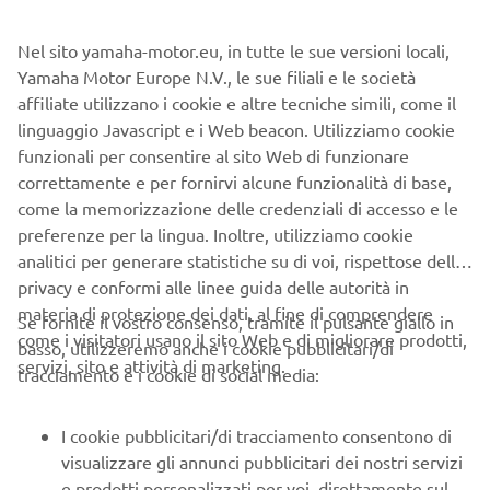
I centri urbani di tutto il mondo si trovano ad affrontare
una congestione cronica del traffico e la mancanza di
Nel sito yamaha-motor.eu, in tutte le sue versioni locali,
parcheggi. Alla luce di questi problemi, le persone da
Yamaha Motor Europe N.V., le sue filiali e le società
tempo preferiscono muoversi in scooter e motorino.
affiliate utilizzano i cookie e altre tecniche simili, come il
linguaggio Javascript e i Web beacon. Utilizziamo cookie
Di conseguenza è aumentata la richiesta di nuovi tipi di
funzionali per consentire al sito Web di funzionare
veicoli per pendolari facili da guidare, anche per chi non ha
correttamente e per fornirvi alcune funzionalità di base,
alcuna esperienza di guida. È questo che ci ha spinto a
come la memorizzazione delle credenziali di accesso e le
lanciare lo scooter urbano Tricity, il nostro primo modello
preferenze per la lingua. Inoltre, utilizziamo cookie
con design LMW (Leaning Multi-Wheel).
analitici per generare statistiche su di voi, rispettose della
La caratteristica principale del Tricity erano le sue due
privacy e conformi alle linee guida delle autorità in
ruote anteriori che consentivano al pilota di piegarsi in
materia di protezione dei dati, al fine di comprendere
Se fornite il vostro consenso, tramite il pulsante giallo in
curva all'unisono con il telaio. Il Tricity non offriva solo un
come i visitatori usano il sito Web e di migliorare prodotti,
basso, utilizzeremo anche i cookie pubblicitari/di
nuovo tipo di guida divertente, leggera e sportiva, con una
servizi, sito e attività di marketing.
tracciamento e i cookie di social media:
buona maneggevolezza, ma dava anche al modello un
aspetto di stabilità e facilità d'uso. Inoltre, il serbatoio del
I cookie pubblicitari/di tracciamento consentono di
carburante era posizionato il più vicino possibile al
visualizzare gli annunci pubblicitari dei nostri servizi
baricentro del modello. Ciò garantiva che le variazioni del
e prodotti personalizzati per voi, direttamente sul
livello di carburante non causassero quasi alcuna modifica