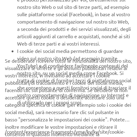
nostro sito Web o sul sito di terze parti, ad esempio
al baricentro, migliorando le caratteristiche di
sulle piattaforme social (Facebook), in base al vostro
manovrabilità. Il Tricity ha così onorato la tradizione della
comportamento di navigazione sul nostro sito Web,
"maneggevolezza Yamaha" creando una nuova categoria
a seconda dei prodotti e dei servizi visualizzati, degli
nel mercato dei veicoli per il trasporto urbano.
articoli aggiunti al carrello e acquistati, nonché ai siti
Motore/telaio
Web di terze parti e ai vostri interessi.
Il Tricity era dotato di un motore a 4 tempi, raffreddato a
I cookie dei social media permettono di guardare
liquido, SOHC, 2 valvole, con sistema di iniezione
video sul nostro sito Web (ad esempio tramite
Se desiderate ricevere tutte le funzionalità del nostro sito,
carburante YMJET-FI di Yamaha e trasmissione a
YouTube) e di condividere facilmente contenuti del
visualizzare le offerte e gli annunci pubblicitari relativi ai
variazione continua (CVT), evidenziando le prestazioni
nostro sito, su un social media come Facebook. Si
vostri interessi, vi invitiamo ad accettare i cookie
fluide e agili del modello nelle gamme di regimi medi e
tratta di cookie di fornitori terzi di piattaforme social
pubblicitari/di tracciamento e i cookie dei social media,
alti.
che consentono a questi fornitori social di tracciare il
facendo clic sul pulsante di conferma. Se decidete di non
vostro comportamento di navigazione su Internet e
accettare questi cookie o desiderate accettare solo una
di utilizzarlo per i propri scopi.
categoria specifica di cookie (per esempio solo i cookie dei
social media), sarà necessario fare clic sul pulsante in
2015 YZF-R1M
basso "personalizza le impostazioni dei cookie". Potete
inoltre modificare le vostre impostazioni e ritirare il
/content/experience-fragments/yme/kv/kv/site/cookie-
consenso in qualsiasi momento mediante la