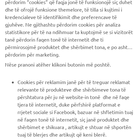
përdorim “cookies” që faqja jonë të funksionojë siç duhet
dhe të ofrojë funksione themelore, të tilla si kujtimi i
PIÙ YAMAHA
kredencialeve të identifikimit dhe preferencave të
gjuhëve. Ne gjithashtu përdorim cookies për analiza
statistikore për të na ndihmuar ta kuptojmë se si vizitorët
SUPPORTO
tanë përdorin faqen tonë të internetit dhe ti
përmirosojmë produktet dhe shërbimet tona, e po ashtu ti
përdorim për marketing.
NEWSLETTER
Nëse pranoni atëher klikoni butonin më poshtë.
Conoscerai in anteprima le ultime offerte, gli eventi speciali, le
nuove uscite e molto altro
Cookies për reklamim janë për të treguar reklamat
relevante të produkteve dhe shërbimeve tona të
përshtatura për ju në website-in tonë dhe në faqe
tjera të internetit, duke përfshirë platformat e
ISCRIVITI
rrjetet sociale si Facebook, bazuar në shfletimin tuaj
në faqen tonë të internetit, siç janë produktet dhe
Leggi la nostra Informativa sulla privacy per sapere come
shërbimet e shikuara , artikujt e shtuar në shportën
trattiamo i tuoi dati personali:
Informativa sulla Privacy
tuaj të blerjes dhe artikujt që keni blerë.