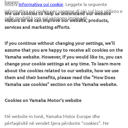
banner
nostra
Informativa sui cookie
. Leggete la seguente
informativa sui cookie per saperne di più sul loro utilizzo e
©Yamaha Motor Europe N.V. / Yamaha Motor Co., Ltd.
We use cookies to help us understand our website
sulle modalità con cui vengono impiegati.
visitors so we can improve our website, products,
Le informazioni e/o le immagini contenute in queste
services and marketing efforts.
pagine web non possono mai essere utilizzate per finalità
commerciali o non commerciali senza l'esplicita
If you continue without changing your settings, we'll
autorizzazione scritta di Yamaha Motor Europe N.V. and/or
assume that you are happy to receive all cookies on the
Yamaha Motor Co., Ltd.
Yamaha website. However, If you would like to, you can
Guida sempre in modo sicuro e rispetta tutte le norme
change your cookie settings at any time. To learn more
locali del codice della strada.
about the cookies related to our website, how we use
them and their benefits, please read the "How Does
Yamaha use cookies" section on the Yamaha website.
Cookies on Yamaha Motor's website
CORPORATE
Në website-in tonë, Yamaha Motor Europe dhe
përfaqësitë në vendet tjera përdorim “cookies”. Ne
B2B